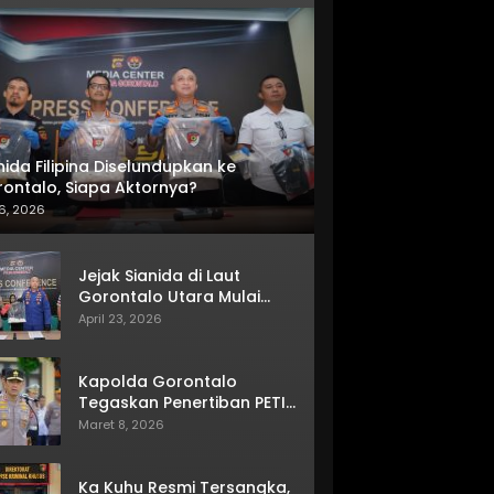
nida Filipina Diselundupkan ke
ontalo, Siapa Aktornya?
6, 2026
Jejak Sianida di Laut
Gorontalo Utara Mulai
Terkuak
April 23, 2026
Kapolda Gorontalo
Tegaskan Penertiban PETI
Terus Berjalan
Maret 8, 2026
Ka Kuhu Resmi Tersangka,