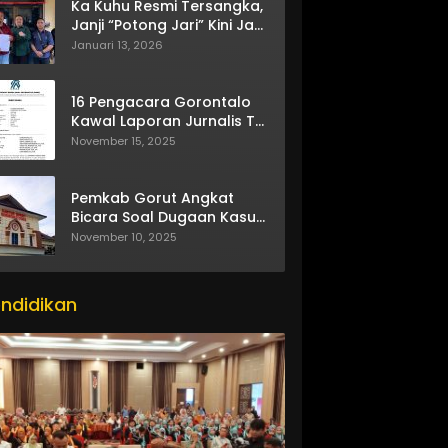
Ka Kuhu Resmi Tersangka,
Janji “Potong Jari” Kini Jadi
Bumerang
Januari 13, 2026
16 Pengacara Gorontalo
Kawal Laporan Jurnalis TV
One
November 15, 2025
Pemkab Gorut Angkat
Bicara Soal Dugaan Kasus
Asusila Oknum ASN
November 10, 2025
ndidikan