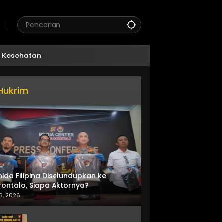
Kesehatan
Hukrim
nida Filipina Diselundupkan ke
ontalo, Siapa Aktornya?
6, 2026