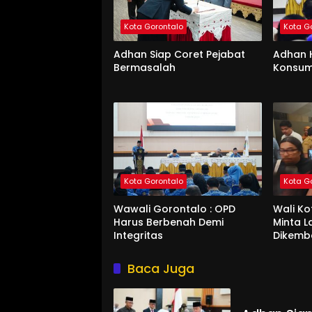
Kota Gorontalo
Kota G
Adhan Siap Coret Pejabat
Adhan 
Bermasalah
Konsum
Kota Gorontalo
Kota G
Wawali Gorontalo : OPD
Wali K
Harus Berbenah Demi
Minta 
Integritas
Dikemb
Baca Juga