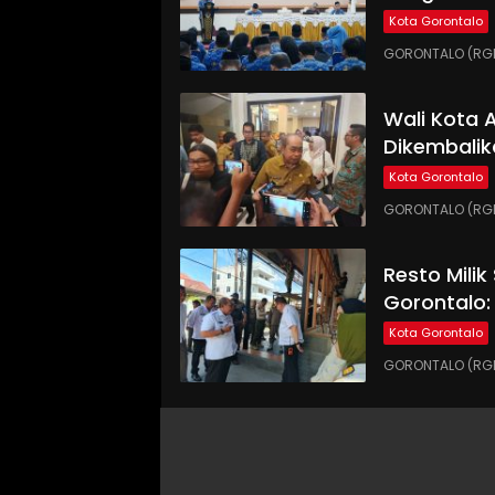
Kota Gorontalo
GORONTALO (RGNE
Wali Kota
Dikembalik
Kota Gorontalo
GORONTALO (RGN
Resto Milik
Gorontalo:
Kota Gorontalo
GORONTALO (RGN