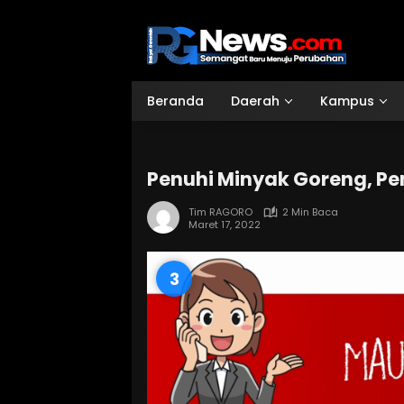
Langsung
ke
konten
Beranda
Daerah
Kampus
Penuhi Minyak Goreng, Pe
Tim RAGORO
2 Min Baca
Maret 17, 2022
2