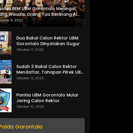
siden BEM UBM Gorontalo Meningal
ang Wisuda. Orang Tua Berlinang Air
ta Menerima SKL dan Pemasangan
ember 6, 2023
lempang
Dua Bakal Calon Rektor UBM
Gorontalo Dinyatakan Gugur
Oktober 17, 2023
Sudah 3 Bakal Calon Rektor
Mendaftar, Tahapan Pilrek UBM
Gorontalo Makin Seru
Oktober 12, 2023
Panitia UBM Gorontalo Mulai
Jaring Calon Rektor
Oktober 10, 2023
Polda Gorontalo