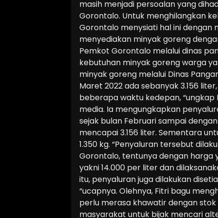
masih menjadi persoalan yang dihad
Gorontalo. Untuk menghilangkan ke
Gorontalo menysiati hal ini dengan
menyediakan minyak goreng dengan 
Pemkot Gorontalo melalui dinas pa
kebutuhan minyak goreng warga yan
minyak goreng melalui Dinas Panga
Maret 2022 ada sebanyak 3.156 liter
beberapa waktu kedepan, “ungkap K
media. Ia mengungkapkan penyalura
sejak bulan Februari sampai dengan 
mencapai 3.156 liter. Sementara untu
1.350 kg. “Penyaluran tersebut dilak
Gorontalo, tentunya dengan harga y
yakni 14.000 per liter dan dilaksana
itu, penyaluran juga dilakukan dise
“ucapnya. Olehnya, Fitri bagu men
perlu merasa khawatir dengan stok
masyarakat untuk bijak mencari alte