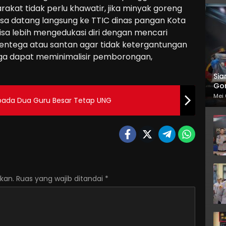
akat tidak perlu khawatir, jika minyak goreng
 bisa datang langsung ke TTIC dinas pangan Kota
sa lebih mengedukasi diri dengan mencari
entega atau santan agar tidak ketergantungan
juga dapat meminimalisir pemborongan,
Sia
Gor
Mei 
pada Dua Guru Besar Tetap UNG
kan.
Ruas yang wajib ditandai
*