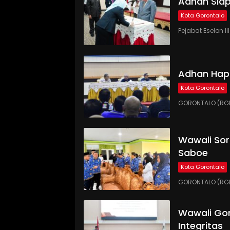
Adhan Siap
Kota Gorontalo
Pejabat Eselon 
Adhan Hap
Kota Gorontalo
GORONTALO (RGN
Wawali Sor
Saboe
Kota Gorontalo
GORONTALO (RGNE
Wawali Gor
Integritas