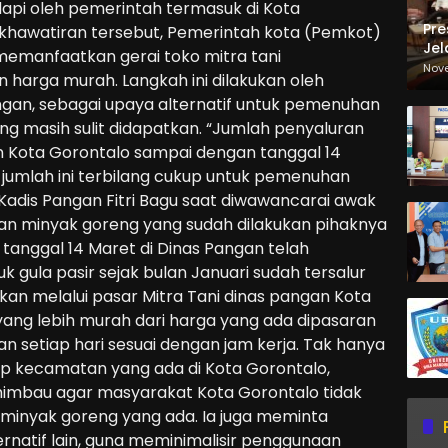
api oleh pemerintah termasuk di Kota
Pre
khawatiran tersebut, Pemerintah kota (Pemkot)
Jel
 memanfaatkan gerai toko mitra tani
Ma
Nov
harga murah. Langkah ini dilakukan oleh
Sa
ngan, sebagai upaya alternatif untuk pemenuhan
g masih sulit didapatkan. “Jumlah penyaluran
n Kota Gorontalo sampai dengan tanggal 14
, jumlah ini terbilang cukup untuk pemenuhan
adis Pangan Fitri Bagu saat diwawancarai awak
n minyak goreng yang sudah dilakukan pihaknya
tanggal 14 Maret di Dinas Pangan telah
k gula pasir sejak bulan Januari sudah tersalur
ukan melalui pasar Mitra Tani dinas pangan Kota
ang lebih murah dari harga yang ada dipasaran
kan setiap hari sesuai dengan jam kerja. Tak hanya
tiap kecamatan yang ada di Kota Gorontalo,
ghimbau agar masyarakat Kota Gorontalo tidak
 minyak goreng yang ada. Ia juga meminta
rnatif lain, guna meminimalisir penggunaan