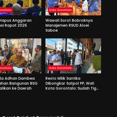
orontalo
Kota Gorontalo
Hapus Anggaran
Wawali Sorot Bobroknya
si Rapat 2026
Manajemen RSUD Aloei
Saboe
orontalo
Kota Gorontalo
ota Adhan Dambea
Resto Milik Santika
Lahan Bangunan BSG
Dibongkar Satpol PP, Wali
alikan ke Daerah
Kota Gorontalo: Sudah Tiga
Kali Kami Tegur