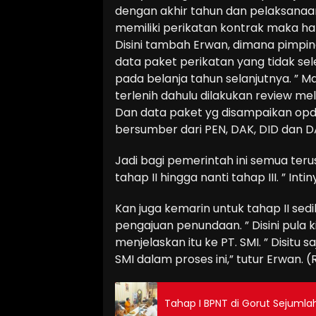
dengan akhir tahun dan pelaksanaa
memiliki perikatan kontrak maka hal 
Disini tambah Erwan, dimana pimpi
data paket perikatan yang tidak se
pada belanja tahun selanjutnya. ” M
terlenih dahulu dilakukan review mel
Dan data paket yg disampaikan opd
bersumber dari PEN, DAK, DID dan D
Jadi bagi pemerintah ini semua teru
tahap II hingga nanti tahap III. ” In
Kan juga kemarin untuk tahap II se
pengajuan penundaan. ” Disini pula k
menjelaskan itu ke PT. SMI. ” Disitu
SMI dalam proses ini,” tutur Erwan. (
Tahap I BPNT di Gorut Sejumla