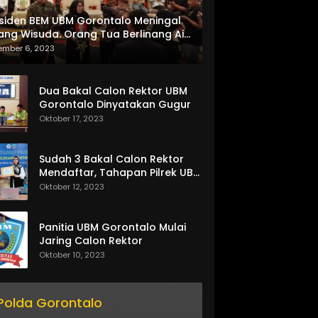
siden BEM UBM Gorontalo Meningal
ang Wisuda. Orang Tua Berlinang Air
ta Menerima SKL dan Pemasangan
ember 6, 2023
lempang
Dua Bakal Calon Rektor UBM
Gorontalo Dinyatakan Gugur
Oktober 17, 2023
Sudah 3 Bakal Calon Rektor
Mendaftar, Tahapan Pilrek UBM
Gorontalo Makin Seru
Oktober 12, 2023
Panitia UBM Gorontalo Mulai
Jaring Calon Rektor
Oktober 10, 2023
Polda Gorontalo