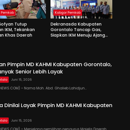
r Pemkab
Kabgor Pemkab
Sofyan Tutup
Dekranasda Kabupaten
an IKM, Tekankan
Gorontalo Tancap Gas,
an Khas Daerah
Siapkan IKM Menuju Ajang
Peran Saka Nasional 2025
kan Pimpin MD KAHMI Kabupaten Gorontalo,
anyak Senior Lebih Layak
talo
Juni 15, 2026
EWS.COM) – Nama Moh. Abd. Ghalieb Lahidjun…
 Dinilai Layak Pimpin MD KAHMI Kabupaten
talo
Juni 15, 2026
EWS.COM) – Menjelang pemilihan pengurus Majelis Daerah…