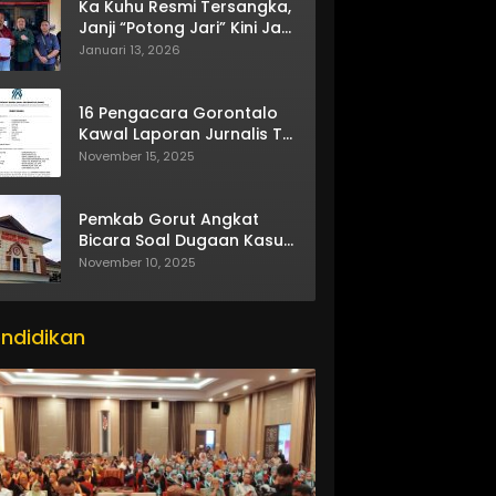
Ka Kuhu Resmi Tersangka,
Janji “Potong Jari” Kini Jadi
Bumerang
Januari 13, 2026
16 Pengacara Gorontalo
Kawal Laporan Jurnalis TV
One
November 15, 2025
Pemkab Gorut Angkat
Bicara Soal Dugaan Kasus
Asusila Oknum ASN
November 10, 2025
ndidikan