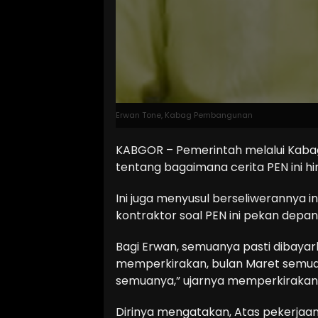
Erwan Tone, Kabag Pembangunan
KABGOR – Pemerintah melalui Kaba
tentang bagaimana cerita PEN ini h
Ini juga menyusul berseliwerannya 
kontraktor soal PEN ini pekan depan
Bagi Erwan, semuanya pasti dibayar
memperkirakan, bulan Maret semua p
semuanya,” ujarnya memperkirakan
Dirinya mengatakan, Atas pekerjaa