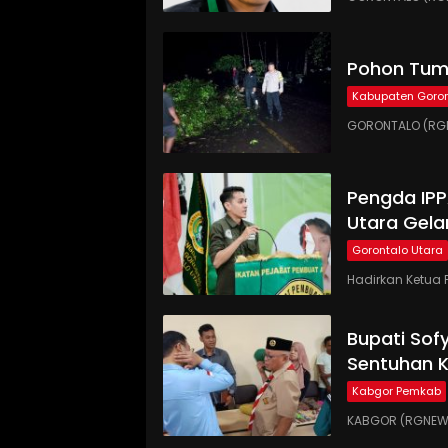
Pohon Tumb
Kabupaten Goron
GORONTALO (RGN
Pengda IP
Utara Gela
Gorontalo Utara
Hadirkan Ketua 
Bupati Sof
Sentuhan 
Kabgor Pemkab
KABGOR (RGNEWS.