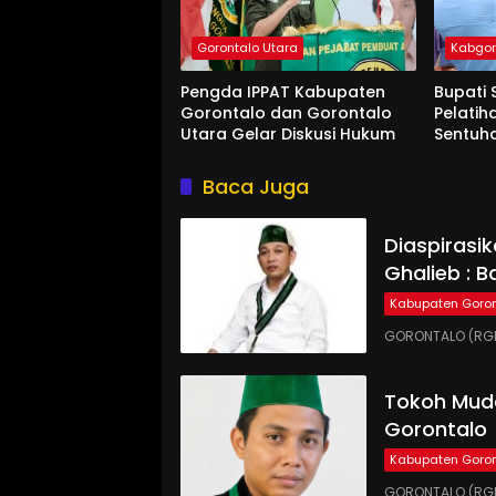
Gorontalo Utara
Kabgo
Pengda IPPAT Kabupaten
Bupati 
Gorontalo dan Gorontalo
Pelatih
Utara Gelar Diskusi Hukum
Sentuh
Baca Juga
Diaspirasi
Ghalieb : B
Kabupaten Goron
GORONTALO (RGN
Tokoh Muda
Gorontalo
Kabupaten Goron
GORONTALO (RGN