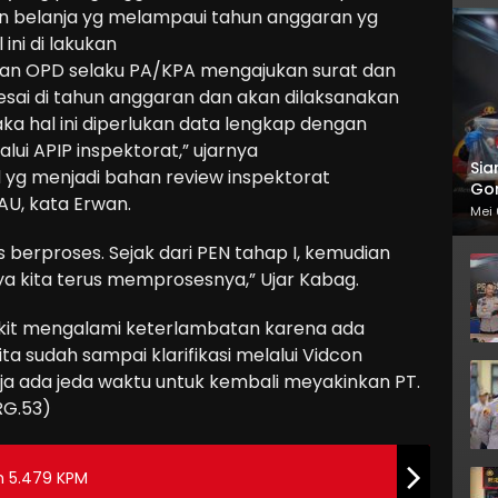
n belanja yg melampaui tahun anggaran yg
ini di lakukan
nan OPD selaku PA/KPA mengajukan surat dan
lesai di tahun anggaran dan akan dilaksanakan
aka hal ini diperlukan data lengkap dengan
alui APIP inspektorat,” ujarnya
Sia
 yg menjadi bahan review inspektorat
Gor
AU, kata Erwan.
Mei 
s berproses. Sejak dari PEN tahap I, kemudian
tinya kita terus memprosesnya,” Ujar Kabag.
dikit mengalami keterlambatan karena ada
ita sudah sampai klarifikasi melalui Vidcon
 saja ada jeda waktu untuk kembali meyakinkan PT.
RG.53)
h 5.479 KPM