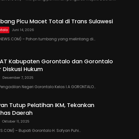
ang Picu Macet Total di Trans Sulawesi
talo
Juni 14, 2026
EWS.COM) – Pohon tumbang yang melintang di…
PAT Kabupaten Gorontalo dan Gorontalo
r Diskusi Hukum
Desember 7, 2025
Pengadilan Negeri Gorontalo Kelas I.A GORONTALO…
yan Tutup Pelatihan IKM, Tekankan
Khas Daerah
Oktober 11, 2025
COM) – Bupati Gorontalo H. Sofyan Puhi…