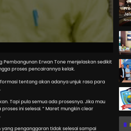
Pre
Jel
Ma
Nov
Sa
g Pembangunan Erwan Tone menjelaskan sedikit
ingga proses pencairannya kelak.
informasi tentang akan adanya unjuk rasa para
.
kan. Tapi pula semua ada prosesnya. Jika mau
roses ini selesai. ” Maret mungkin clear
.
n yang penganggaran tidak selesai sampai