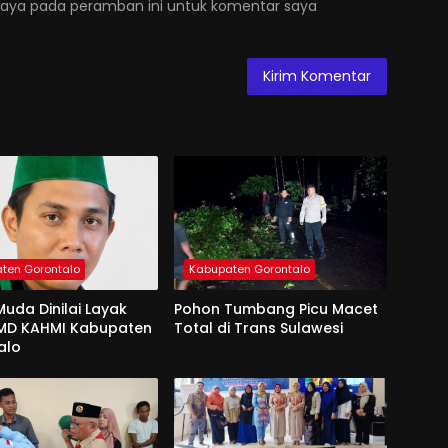
saya pada peramban ini untuk komentar saya
ten Gorontalo
Kabupaten Gorontalo
uda Dinilai Layak
Pohon Tumbang Picu Macet
 MD KAHMI Kabupaten
Total di Trans Sulawesi
alo