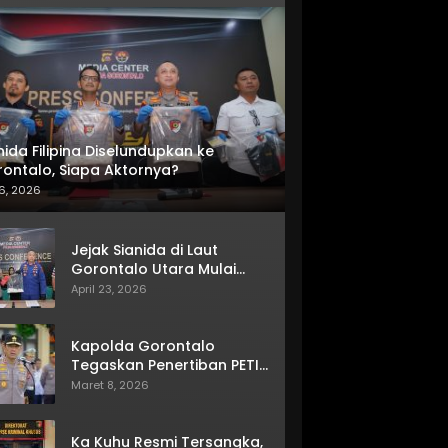
nida Filipina Diselundupkan ke
ontalo, Siapa Aktornya?
6, 2026
Jejak Sianida di Laut
Gorontalo Utara Mulai
Terkuak
April 23, 2026
Kapolda Gorontalo
Tegaskan Penertiban PETI
Terus Berjalan
Maret 8, 2026
Ka Kuhu Resmi Tersangka,