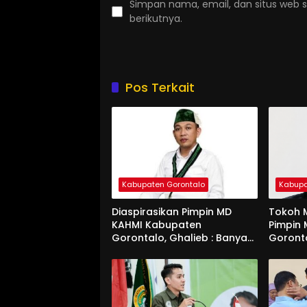
Simpan nama, email, dan situs web 
berikutnya.
Pos Terkait
Kabupaten Gorontalo
Kabupa
Diaspirasikan Pimpin MD
Tokoh M
KAHMI Kabupaten
Pimpin
Gorontalo, Ghalieb : Banyak
Goront
Senior Lebih Layak