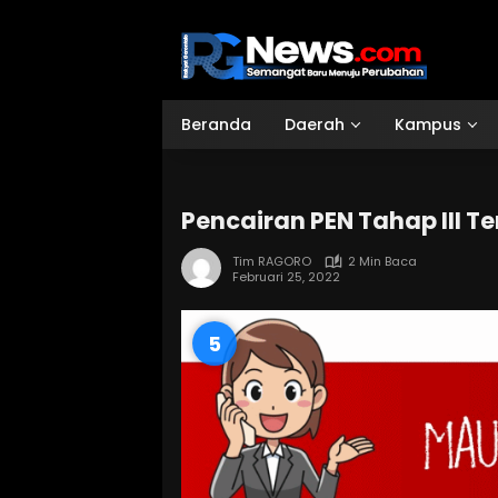
Langsung
ke
konten
Beranda
Daerah
Kampus
Pencairan PEN Tahap III T
Tim RAGORO
2 Min Baca
Februari 25, 2022
4