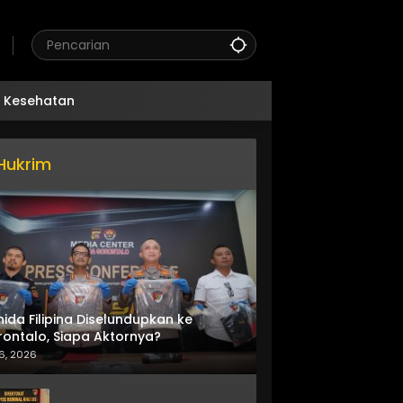
Kesehatan
Hukrim
nida Filipina Diselundupkan ke
ontalo, Siapa Aktornya?
6, 2026