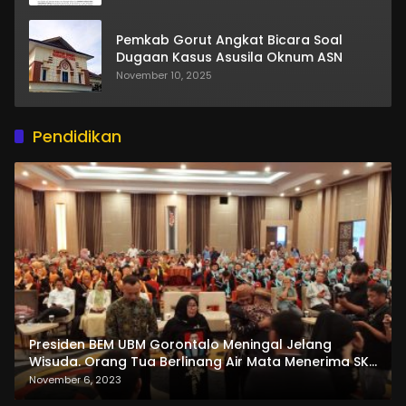
Pemkab Gorut Angkat Bicara Soal
Dugaan Kasus Asusila Oknum ASN
November 10, 2025
Pendidikan
Presiden BEM UBM Gorontalo Meningal Jelang
Wisuda. Orang Tua Berlinang Air Mata Menerima SKL
dan Pemasangan Salempang
November 6, 2023