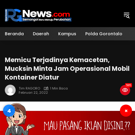
Langsung
ke
konten
Beranda
Daerah
Kampus
Polda Gorontalo
H
Memicu Terjadinya Kemacetan,
Mucksin Minta Jam Operasional Mobil
Kontainer Diatur
585
Tim RAGORO
1 Min Baca
Februari 22, 2022
3
×