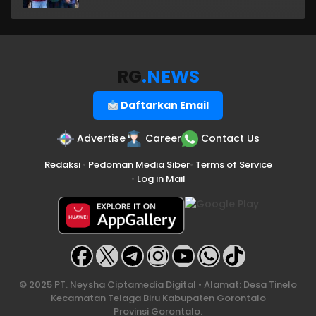
RG
.NEWS
Daftarkan Email
Advertise
Career
Contact Us
Redaksi
•
Pedoman Media Siber
•
Terms of Service
•
Log in Mail
© 2025 PT. Neysha Ciptamedia Digital • Alamat: Desa Tinelo
Kecamatan Telaga Biru Kabupaten Gorontalo
Provinsi Gorontalo.