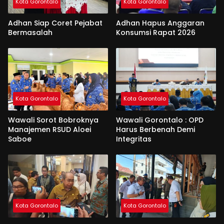
Kota Gorontalo
Kota Gorontalo
Adhan Siap Coret Pejabat
Adhan Hapus Anggaran
Bermasalah
Konsumsi Rapat 2026
Kota Gorontalo
Kota Gorontalo
Wawali Sorot Bobroknya
Wawali Gorontalo : OPD
Manajemen RSUD Aloei
Harus Berbenah Demi
Saboe
Integritas
Kota Gorontalo
Kota Gorontalo