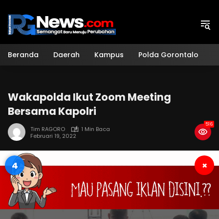
Langsung
ke
konten
Beranda
Daerah
Kampus
Polda Gorontalo
H
Wakapolda Ikut Zoom Meeting
Bersama Kapolri
516
Tim RAGORO
1 Min Baca
Februari 19, 2022
3
×