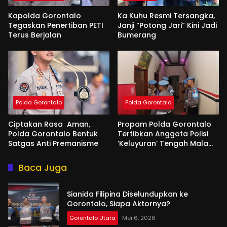
Kapolda Gorontalo
Ka Kuhu Resmi Tersangka,
Tegaskan Penertiban PETI
Janji “Potong Jari” Kini Jadi
Terus Berjalan
Bumerang
Polda Gorontalo
Polda Gorontalo
Ciptakan Rasa Aman,
Propam Polda Gorontalo
Polda Gorontalo Bentuk
Tertibkan Anggota Polisi
Satgas Anti Premanisme
‘Keluyuran’ Tengah Malam
di Tempat Hiburan
Baca Juga
Sianida Filipina Diselundupkan ke
Gorontalo, Siapa Aktornya?
Gorontalo Utara
Mei 6, 2026