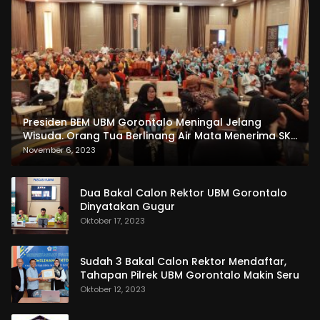
Presiden BEM UBM Gorontalo Meningal Jelang
Wisuda. Orang Tua Berlinang Air Mata Menerima SKL
dan Pemasangan Salempang
November 6, 2023
Dua Bakal Calon Rektor UBM Gorontalo
Dinyatakan Gugur
Oktober 17, 2023
Sudah 3 Bakal Calon Rektor Mendaftar,
Tahapan Pilrek UBM Gorontalo Makin Seru
Oktober 12, 2023