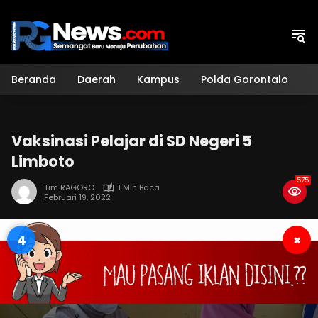
Langsung
ke
konten
Beranda
Daerah
Kampus
Polda Gorontalo
H
Vaksinasi Pelajar di SD Negeri 5
Limboto
575
Tim RAGORO
1 Min Baca
Februari 19, 2022
3
×