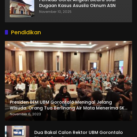
Dugaan Kasus Asusila Oknum ASN
November 10, 2025
Pendidikan
Presiden BEM UBM Gorontalo Meningal Jelang
Wisuda. Orang Tua Berlinang Air Mata Menerima SKL
dan Pemasangan Salempang
November 6, 2023
Dua Bakal Calon Rektor UBM Gorontalo