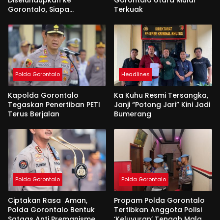
Gorontalo, Siapa
Terkuak
Aktornya?
Polda Gorontalo
Headlines
Kapolda Gorontalo
Ka Kuhu Resmi Tersangka,
Tegaskan Penertiban PETI
Janji “Potong Jari” Kini Jadi
Terus Berjalan
Bumerang
Polda Gorontalo
Polda Gorontalo
Ciptakan Rasa Aman,
Propam Polda Gorontalo
Polda Gorontalo Bentuk
Tertibkan Anggota Polisi
Satgas Anti Premanisme
‘Keluyuran’ Tengah Malam