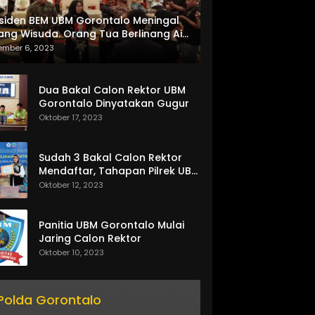
siden BEM UBM Gorontalo Meningal
ang Wisuda. Orang Tua Berlinang Air
ta Menerima SKL dan Pemasangan
ember 6, 2023
lempang
Dua Bakal Calon Rektor UBM
Gorontalo Dinyatakan Gugur
Oktober 17, 2023
Sudah 3 Bakal Calon Rektor
Mendaftar, Tahapan Pilrek UBM
Gorontalo Makin Seru
Oktober 12, 2023
Panitia UBM Gorontalo Mulai
Jaring Calon Rektor
Oktober 10, 2023
Polda Gorontalo