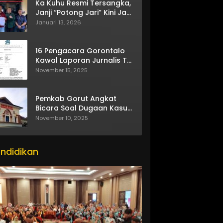
Ka Kuhu Resmi Tersangka,
Janji “Potong Jari” Kini Jadi
Bumerang
Januari 13, 2026
16 Pengacara Gorontalo
Kawal Laporan Jurnalis TV
One
November 15, 2025
Pemkab Gorut Angkat
Bicara Soal Dugaan Kasus
Asusila Oknum ASN
November 10, 2025
ndidikan