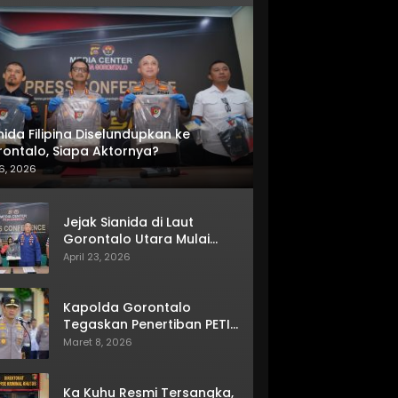
nida Filipina Diselundupkan ke
ontalo, Siapa Aktornya?
6, 2026
Jejak Sianida di Laut
Gorontalo Utara Mulai
Terkuak
April 23, 2026
Kapolda Gorontalo
Tegaskan Penertiban PETI
Terus Berjalan
Maret 8, 2026
Ka Kuhu Resmi Tersangka,