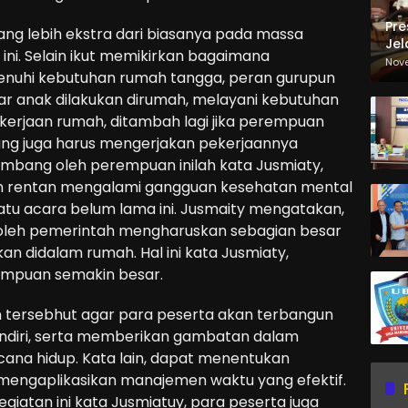
Pre
g lebih ekstra dari biasanya pada massa
Jel
ini. Selain ikut memikirkan bagaimana
Ma
Nov
uhi kebutuhan rumah tangga, peran gurupun
Sa
jar anak dilakukan dirumah, melayani kebutuhan
kerjaan rumah, ditambah lagi jika perempuan
yang juga harus mengerjakan pekerjaannya
embang oleh perempuan inilah kata Jusmiaty,
n rentan mengalami gangguan kesehatan mental
uatu acara belum lama ini. Jusmaity mengatakan,
oleh pemerintah mengharuskan sebagian besar
kan didalam rumah. Hal ini kata Jusmiaty,
mpuan semakin besar.
n tersebhut agar para peserta akan terbangun
sendiri, serta memberikan gambatan dalam
ana hidup. Kata lain, dapat menentukan
 mengaplikasikan manajemen waktu yang efektif.
kegiatan ini kata Jusmiatuy, para peserta juga