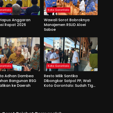
orontalo
Kota Gorontalo
Hapus Anggaran
Wawali Sorot Bobroknya
si Rapat 2026
Manajemen RSUD Aloei
Saboe
orontalo
Kota Gorontalo
ota Adhan Dambea
Resto Milik Santika
Lahan Bangunan BSG
Dibongkar Satpol PP, Wali
alikan ke Daerah
Kota Gorontalo: Sudah Tiga
Kali Kami Tegur