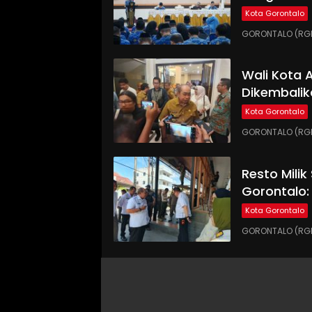
Kota Gorontalo
GORONTALO (RGNE
Wali Kota
Dikembalik
Kota Gorontalo
GORONTALO (RGN
Resto Milik
Gorontalo:
Kota Gorontalo
GORONTALO (RGN