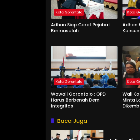
Kota Gorontalo
Kota G
Adhan Siap Coret Pejabat
Adhan 
Bermasalah
Konsum
Kota Gorontalo
Kota G
Wawali Gorontalo : OPD
Wali K
Harus Berbenah Demi
Minta 
Integritas
Dikemb
Baca Juga