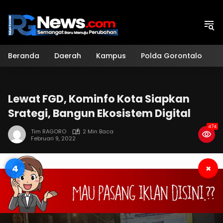
Langsung
ke
konten
Beranda
Daerah
Kampus
Polda Gorontalo
H
Lewat FGD, Kominfo Kota Siapkan
Srategi, Bangun Ekosistem Digital
474
Tim RAGORO
2 Min Baca
Februari 9, 2022
3
×