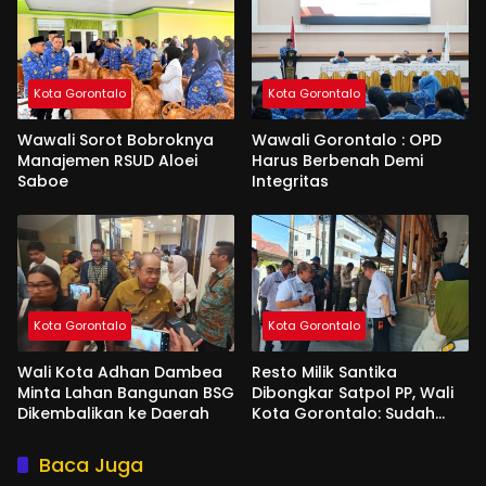
Kota Gorontalo
Kota Gorontalo
Wawali Sorot Bobroknya
Wawali Gorontalo : OPD
Manajemen RSUD Aloei
Harus Berbenah Demi
Saboe
Integritas
Kota Gorontalo
Kota Gorontalo
Wali Kota Adhan Dambea
Resto Milik Santika
Minta Lahan Bangunan BSG
Dibongkar Satpol PP, Wali
Dikembalikan ke Daerah
Kota Gorontalo: Sudah
Tiga Kali Kami Tegur
Baca Juga