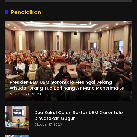
Pendidikan
Presiden BEM UBM Gorontalo Meningal Jelang
Wisuda. Orang Tua Berlinang Air Mata Menerima SKL
dan Pemasangan Salempang
November 6, 2023
Dua Bakal Calon Rektor UBM Gorontalo
Dinyatakan Gugur
Oktober 17, 2023