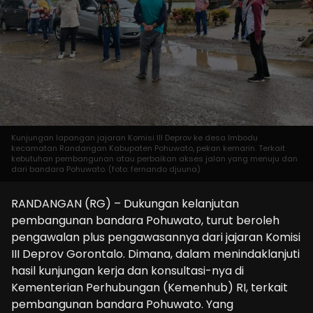
Kunjungan lapangan jajaran Komisi III Deprov ke desa Imbodu
kecamatan Randangan Kabupaten Pohuwato, pekan kemarin. Terkait
kebutuhan pembangunan atau perbaikan akses jalan yang menuju dan
dari bandara Pohuwato. (foto: fernando djuuna)
RANDANGAN (RG) – Dukungan kelanjutan
pembangunan bandara Pohuwato, turut beroleh
pengawalan plus pengawasannya dari jajaran Komisi
III Deprov Gorontalo. Dimana, dalam menindaklanjuti
hasil kunjungan kerja dan konsultasi-nya di
Kementerian Perhubungan (Kemenhub) RI, terkait
pembangunan bandara Pohuwato. Yang