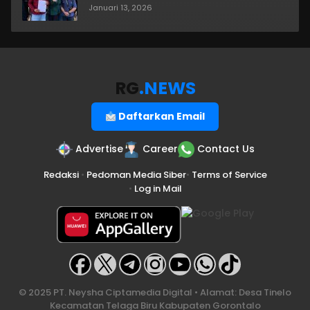
Januari 13, 2026
RG
.NEWS
Daftarkan Email
Advertise
Career
Contact Us
Redaksi
•
Pedoman Media Siber
•
Terms of Service
•
Log in Mail
© 2025 PT. Neysha Ciptamedia Digital • Alamat: Desa Tinelo
Kecamatan Telaga Biru Kabupaten Gorontalo