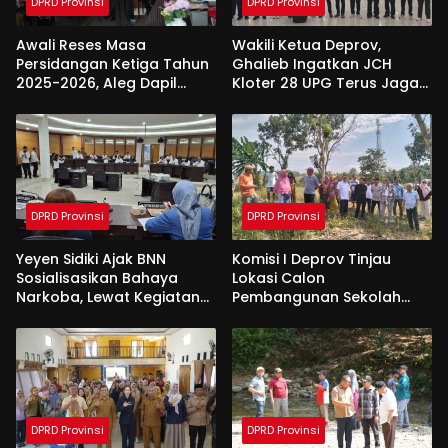
DPRD Provinsi
DPRD Provinsi
Awali Reses Masa
Wakili Ketua Deprov,
Persidangan Ketiga Tahun
Ghalieb Ingatkan JCH
2025-2026, Aleg Dapil
Kloter 28 UPG Terus Jaga
Bone Bolango Dapat
Kekompakan Saat Di
Apresiasi Dari Pemda
Tanah Suci
DPRD Provinsi
DPRD Provinsi
Yeyen Sidiki Ajak BNN
Komisi I Deprov Tinjau
Sosialisasikan Bahaya
Lokasi Calon
Narkoba, Lewat Kegiatan
Pembangunan Sekolah
Reses Aleg
Garuda di Gorut
DPRD Provinsi
DPRD Provinsi