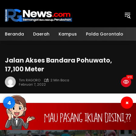
Langsung
ke
konten
Beranda
Daerah
Kampus
Polda Gorontalo
H
Jalan Akses Bandara Pohuwato,
17,100 Meter
951
Tim RAGORO
2 Min Baca
Februari 7, 2022
3
×