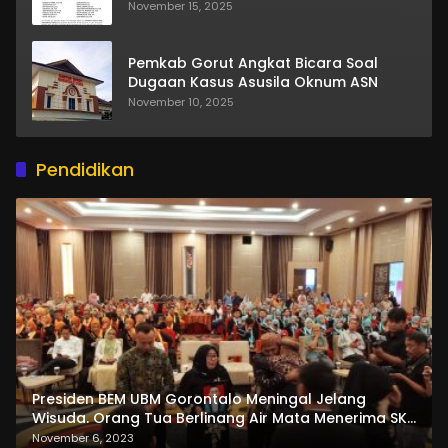
November 15, 2025
Pemkab Gorut Angkat Bicara Soal
Dugaan Kasus Asusila Oknum ASN
November 10, 2025
Pendidikan
Presiden BEM UBM Gorontalo Meningal Jelang
Wisuda. Orang Tua Berlinang Air Mata Menerima SKL
dan Pemasangan Salempang
November 6, 2023