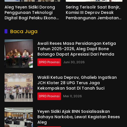
Aleg Yeyen Sidiki Dorong
Sering Terisolir Saat Banjir,
Penggunaan Teknologi
Komisi III Deprov Desak
Digital Bagi Pelaku Ekonomi
Pembangunan Jembatan
Di Bone Bolango
Gantung di Desa Modelidu
Baca Juga
Awali Reses Masa Persidangan Ketiga
Tahun 2025-2026, Aleg Dapil Bone
Bolango Dapat Apresiasi Dari Pemda
DPRD Provinsi
Juni 30, 2026
Wakili Ketua Deprov, Ghalieb Ingatkan
JCH Kloter 28 UPG Terus Jaga
Kekompakan Saat Di Tanah Suci
DPRD Provinsi
Mei 11, 2026
Yeyen Sidiki Ajak BNN Sosialisasikan
Bahaya Narkoba, Lewat Kegiatan Reses
Aleg