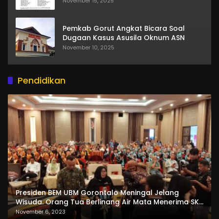
November 15, 2025
Pemkab Gorut Angkat Bicara Soal
Dugaan Kasus Asusila Oknum ASN
November 10, 2025
Pendidikan
Presiden BEM UBM Gorontalo Meningal Jelang
Wisuda. Orang Tua Berlinang Air Mata Menerima SKL
dan Pemasangan Salempang
November 6, 2023