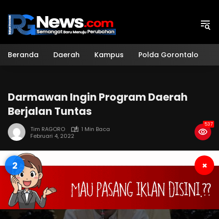
Langsung
ke
konten
Beranda
Daerah
Kampus
Polda Gorontalo
H
Darmawan Ingin Program Daerah
Berjalan Tuntas
537
Tim RAGORO
1 Min Baca
Februari 4, 2022
1
×