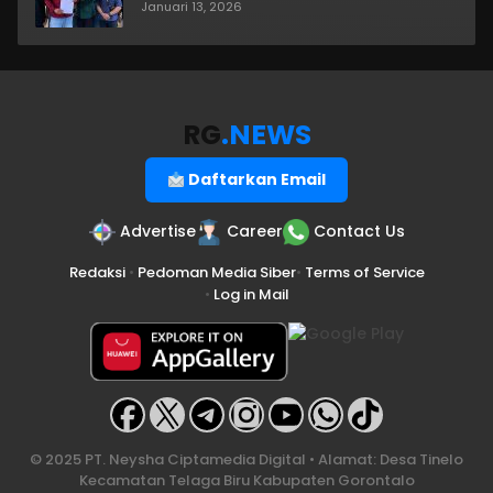
Januari 13, 2026
RG
.NEWS
Daftarkan Email
Advertise
Career
Contact Us
Redaksi
•
Pedoman Media Siber
•
Terms of Service
•
Log in Mail
© 2025 PT. Neysha Ciptamedia Digital • Alamat: Desa Tinelo
Kecamatan Telaga Biru Kabupaten Gorontalo