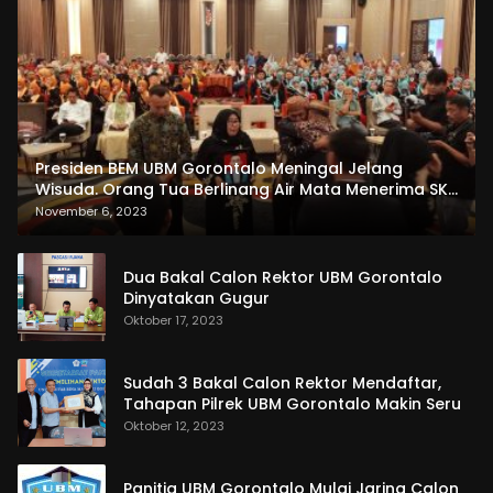
Presiden BEM UBM Gorontalo Meningal Jelang
Wisuda. Orang Tua Berlinang Air Mata Menerima SKL
dan Pemasangan Salempang
November 6, 2023
Dua Bakal Calon Rektor UBM Gorontalo
Dinyatakan Gugur
Oktober 17, 2023
Sudah 3 Bakal Calon Rektor Mendaftar,
Tahapan Pilrek UBM Gorontalo Makin Seru
Oktober 12, 2023
Panitia UBM Gorontalo Mulai Jaring Calon