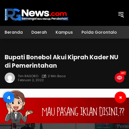
Langsung
ke
konten
Beranda
Daerah
Kampus
Polda Gorontalo
H
Bupati Bonebol Akui Kiprah Kader NU
di Pemerintahan
487
Tim RAGORO
2 Min Baca
Februari 2, 2022
3
×