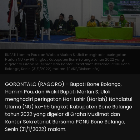
BUPATI Hamim Pou dan Wabup Merlan S. Uloli menghadiri peringatan
Harlah NU ke-96 tingkat Kabupaten Bone Bolango tahun 2022 yang
digelar di Graha Muslimat dan Kantor Sekretariat Bersama PCNU Bone
Bolango, Senin (31/1/2022) malam. (F.AKP/Diskominfo)
GORONTALO (RAGORO) – Bupati Bone Bolango,
Hamim Pou, dan Wakil Bupati Merlan S. Uloli
menghadiri peringatan Hari Lahir (Harlah) Nahdlatul
Ulama (NU) ke-96 tingkat Kabupaten Bone Bolango
tahun 2022 yang digelar di Graha Muslimat dan
Kantor Sekretariat Bersama PCNU Bone Bolango,
Senin (31/1/2022) malam.