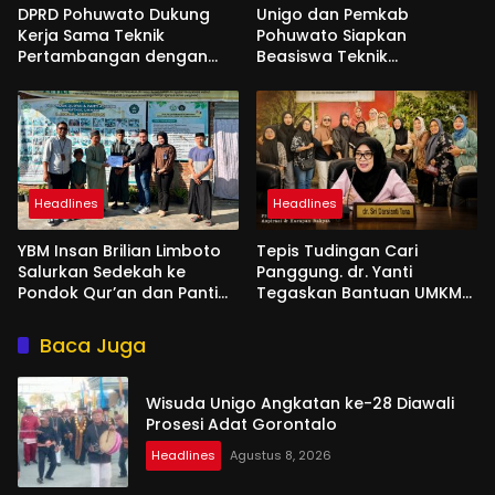
DPRD Pohuwato Dukung
Unigo dan Pemkab
Kerja Sama Teknik
Pohuwato Siapkan
Pertambangan dengan
Beasiswa Teknik
Unigo
Pertambangan
Headlines
Headlines
YBM Insan Brilian Limboto
Tepis Tudingan Cari
Salurkan Sedekah ke
Panggung. dr. Yanti
Pondok Qur’an dan Panti
Tegaskan Bantuan UMKM
Shirathal Ummah Bengsol
Aspirasi dan Harapan
Rakyat
Baca Juga
Wisuda Unigo Angkatan ke-28 Diawali
Prosesi Adat Gorontalo
Headlines
Agustus 8, 2026