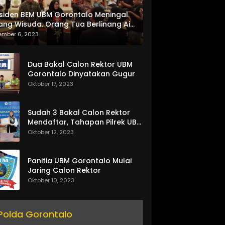
siden BEM UBM Gorontalo Meningal
ang Wisuda. Orang Tua Berlinang Air
ta Menerima SKL dan Pemasangan
ember 6, 2023
lempang
Dua Bakal Calon Rektor UBM
Gorontalo Dinyatakan Gugur
Oktober 17, 2023
Sudah 3 Bakal Calon Rektor
Mendaftar, Tahapan Pilrek UBM
Gorontalo Makin Seru
Oktober 12, 2023
Panitia UBM Gorontalo Mulai
Jaring Calon Rektor
Oktober 10, 2023
Polda Gorontalo