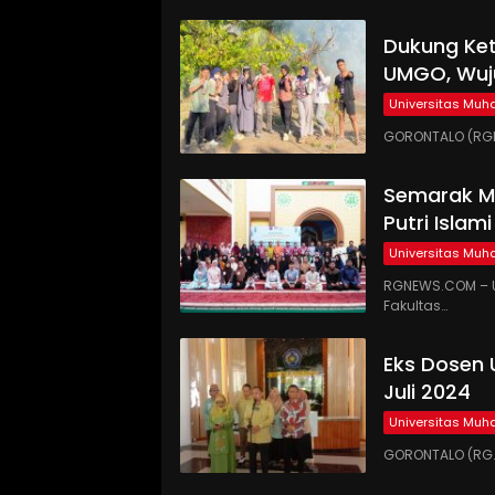
Dukung Ke
UMGO, Wuj
Universitas Mu
GORONTALO (RGN
Semarak Mi
Putri Islam
Universitas Mu
RGNEWS.COM – U
Fakultas…
Eks Dosen 
Juli 2024
Universitas Mu
GORONTALO (RG.C