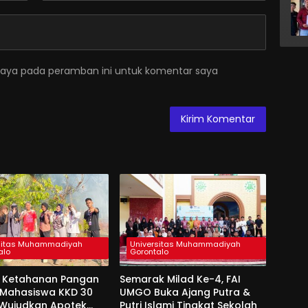
saya pada peramban ini untuk komentar saya
sitas Muhammadiyah
Universitas Muhammadiyah
alo
Gorontalo
 Ketahanan Pangan
Semarak Milad Ke-4, FAI
, Mahasiswa KKD 30
UMGO Buka Ajang Putra &
Wujudkan Apotek
Putri Islami Tingkat Sekolah