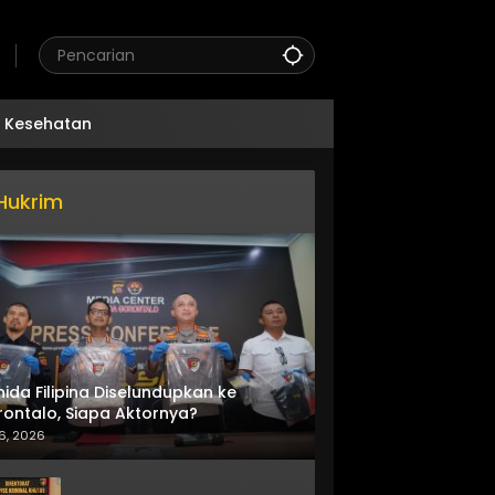
Kesehatan
Hukrim
nida Filipina Diselundupkan ke
ontalo, Siapa Aktornya?
6, 2026