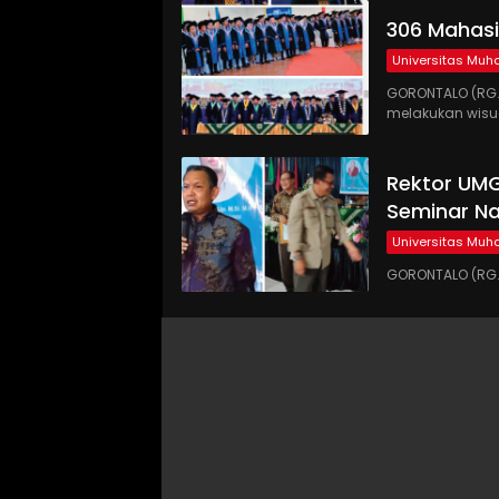
306 Mahas
Universitas Mu
GORONTALO (RG
melakukan wis
Rektor UMG
Seminar Nas
Universitas Mu
GORONTALO (RG.C