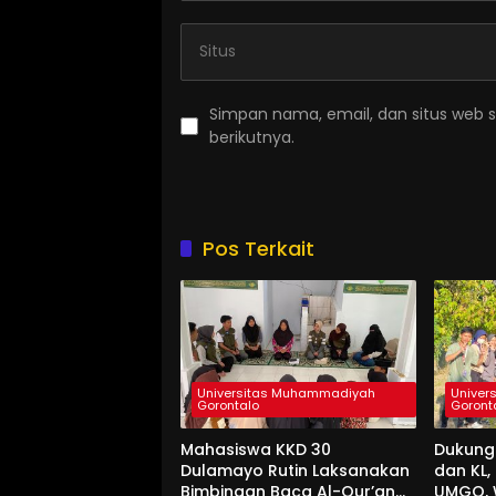
Simpan nama, email, dan situs web 
berikutnya.
Pos Terkait
Universitas Muhammadiyah
Univer
Gorontalo
Goront
Mahasiswa KKD 30
Dukung
Dulamayo Rutin Laksanakan
dan KL
Bimbingan Baca Al-Qur’an
UMGO, 