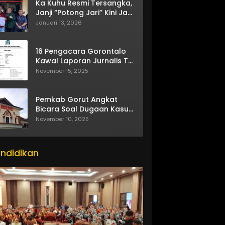
Ka Kuhu Resmi Tersangka,
Janji “Potong Jari” Kini Jadi
Bumerang
Januari 13, 2026
16 Pengacara Gorontalo
Kawal Laporan Jurnalis TV
One
November 15, 2025
Pemkab Gorut Angkat
Bicara Soal Dugaan Kasus
Asusila Oknum ASN
November 10, 2025
ndidikan