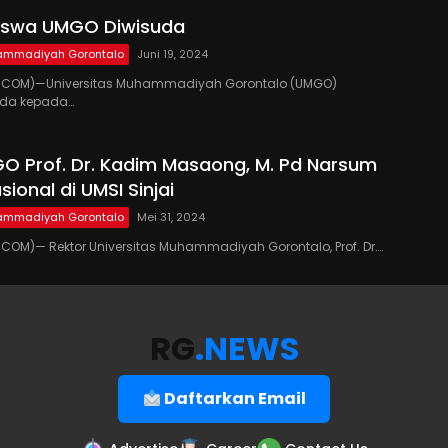
iswa UMGO Diwisuda
hammadiyah Gorontalo
Juni 19, 2024
.COM)—Universitas Muhammadiyah Gorontalo (UMGO)
uda kepada…
O Prof. Dr. Kadim Masaong, M. Pd Narsum
ional di UMSI Sinjai
hammadiyah Gorontalo
Mei 31, 2024
OM)— Rektor Universitas Muhammadiyah Gorontalo, Prof. Dr….
RG
.NEWS
Daftarkan Email