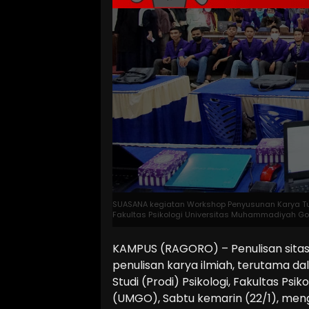
SUASANA kegiatan Workshop Penyusunan Karya Tulis
Fakultas Psikologi Universitas Muhammadiyah G
KAMPUS (RAGORO) – Penulisan sitasi
penulisan karya ilmiah, terutama da
Studi (Prodi) Psikologi, Fakultas P
(UMGO), Sabtu kemarin (22/1), men