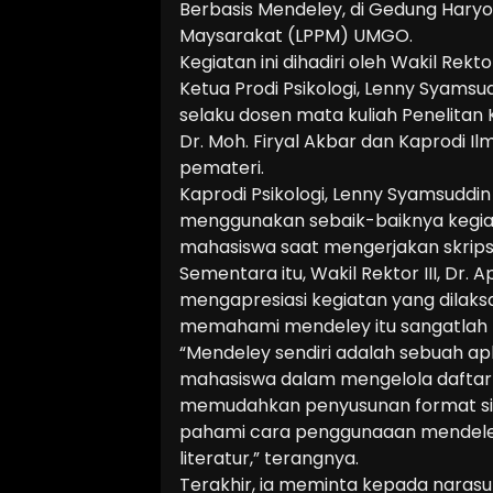
Berbasis Mendeley, di Gedung Hary
Maysarakat (LPPM) UMGO.
Kegiatan ini dihadiri oleh Wakil Rekt
Ketua Prodi Psikologi, Lenny Syamsudd
selaku dosen mata kuliah Penelitan K
Dr. Moh. Firyal Akbar dan Kaprodi Il
pemateri.
Kaprodi Psikologi, Lenny Syamsudd
menggunakan sebaik-baiknya kegiata
mahasiswa saat mengerjakan skripsi
Sementara itu, Wakil Rektor III, Dr
mengapresiasi kegiatan yang dilaksa
memahami mendeley itu sangatlah 
“Mendeley sendiri adalah sebuah a
mahasiswa dalam mengelola daftar
memudahkan penyusunan format sita
pahami cara penggunaaan mendeley 
literatur,” terangnya.
Terakhir, ia meminta kepada naras