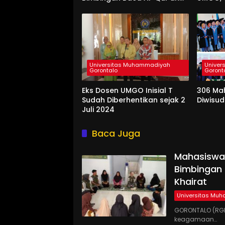
bagi Santri TPQ Fastabiqul
Hidup 
Khairat
Universitas Muhammadiyah
Univer
Gorontalo
Goront
Eks Dosen UMGO Inisial T
306 Ma
Sudah Diberhentikan sejak 2
Diwisu
Juli 2024
Baca Juga
Mahasiswa
Bimbingan 
Khairat
Universitas Mu
GORONTALO (RGN
keagamaan…