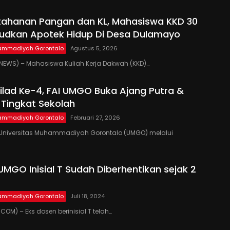
tahanan Pangan dan KL, Mahasiswa KKD 30
udkan Apotek Hidup Di Desa Dulamayo
hammadiyah Gorontalo
Agustus 5, 2026
EWS) – Mahasiswa Kuliah Kerja Dakwah (KKD)…
lad Ke-4, FAI UMGO Buka Ajang Putra &
i Tingkat Sekolah
hammadiyah Gorontalo
Februari 27, 2026
niversitas Muhammadiyah Gorontalo (UMGO) melalui
UMGO Inisial T Sudah Diberhentikan sejak 2
hammadiyah Gorontalo
Juli 18, 2024
OM) – Eks dosen berinisial T telah…