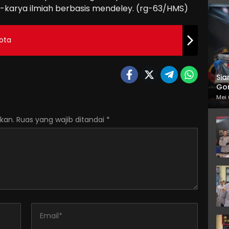
-karya ilmiah berbasis mendeley. (rg-63/HMS)
ota
Sia
Gor
Mei 
kan.
Ruas yang wajib ditandai
*