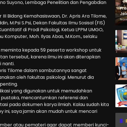
ono Suyono, Lembaga Penelitian dan Pengabdian
Pre
Jel
or III Bidang Kemahasiswaan, Dr. Apris Ara Tilome,
Ma
Nov
in, M.Psi S.Psi, Dekan Fakultas Ilmu Sosisal (FIS)
Sa
uantitatif di Prodi Psikologi, Ketua LPPM UMGO,
mu Komputer, Moh. Ilyas Abas, M.Kom., selaku
in meminta kepada 59 peserta workshop untuk
n tersebut, karena ilmu ini akan diterapkan
 nanti.
. Apris Tilome dalam sambutannya sangat
nakan oleh fakultas psikologi. Menurut dia
penting.
plikasi yang digunakan untuk memudahkan
 pustaka, mencantumkan referensi dan
si pada dokumen karya ilmiah. Kalau sudah kita
ini, saya jamin akan mudah untuk mencari
umber atau pemateri agar dapat memberi kunci-