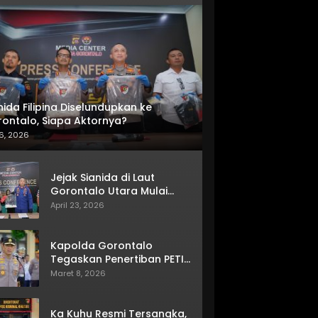
nida Filipina Diselundupkan ke
ontalo, Siapa Aktornya?
6, 2026
Jejak Sianida di Laut
Gorontalo Utara Mulai
Terkuak
April 23, 2026
Kapolda Gorontalo
Tegaskan Penertiban PETI
Terus Berjalan
Maret 8, 2026
Ka Kuhu Resmi Tersangka,