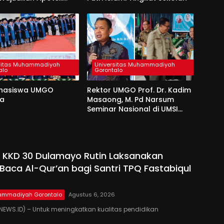
Di Desa Dulamayo
sitas Muhammadiyah
Universitas Muhammadiyah
alo
Gorontalo
hasiswa UMGO
Rektor UMGO Prof. Dr. Kadim
da
Masaong, M. Pd Narsum
Seminar Nasional di UMSI
Sinjai
 KKD 30 Dulamayo Rutin Laksanakan
Baca Al-Qur’an bagi Santri TPQ Fastabiqul
hammadiyah Gorontalo
Agustus 6, 2026
EWS.ID) – Untuk meningkatkan kualitas pendidikan