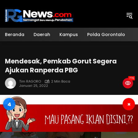
Langsung
ke
konten
Beranda
Daerah
Kampus
Polda Gorontalo
H
Mendesak, Pemkab Gorut Segera
Ajukan Ranperda PBG
776
Tim RAGORO
2 Min Baca
Januari 25, 2022
3
×