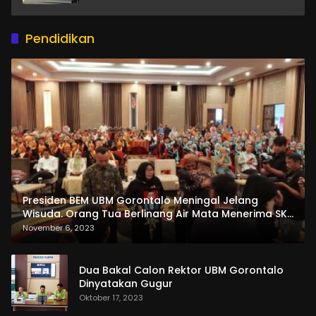
Pendidikan
Presiden BEM UBM Gorontalo Meningal Jelang
Wisuda. Orang Tua Berlinang Air Mata Menerima SKL
dan Pemasangan Salempang
November 6, 2023
Dua Bakal Calon Rektor UBM Gorontalo
Dinyatakan Gugur
Oktober 17, 2023