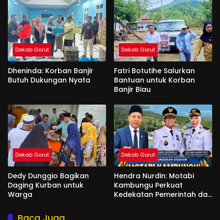
Dekab Gorut
Dekab Gorut
Dheninda: Korban Banjir
Fatri Botutihe Salurkan
Butuh Dukungan Nyata
Bantuan untuk Korban
Banjir Biau
Dekab Gorut
Dekab Gorut
Dedy Dunggio Bagikan
Hendra Nurdin: Motabi
Daging Kurban untuk
Kambungu Perkuat
Warga
Kedekatan Pemerintah dan
Warga
Baca Juga