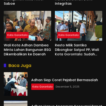
Saboe
Integritas
Kota Gorontalo
Kota Gorontalo
Wali Kota Adhan Dambea
Resto Milik Santika
Minta Lahan Bangunan BSG
Dibongkar Satpol PP, Wali
Dikembalikan ke Daerah
Kota Gorontalo: Sudah
Tiga Kali Kami Tegur
Baca Juga
Adhan Siap Coret Pejabat Bermasalah
Kota Gorontalo
Desember 5, 2025