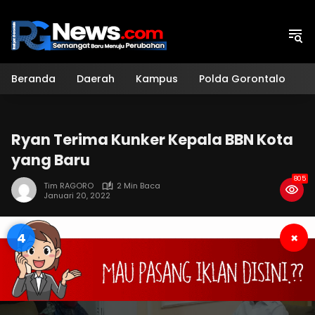
Langsung
ke
konten
Beranda
Daerah
Kampus
Polda Gorontalo
H
Ryan Terima Kunker Kepala BBN Kota
yang Baru
805
Tim RAGORO
2 Min Baca
Januari 20, 2022
3
×