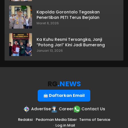
Kapolda Gorontalo Tegaskan
Penertiban PETI Terus Berjalan
Maret 8, 2026
Ka Kuhu Resmi Tersangka, Janji
“Potong Jari” Kini Jadi Bumerang
Januari 13, 2026
RG
.NEWS
Daftarkan Email
Advertise
Career
Contact Us
Redaksi
•
Pedoman Media Siber
•
Terms of Service
•
Log in Mail