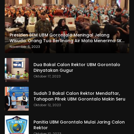
Presiden BEM UBM Gorontalo Meningal Jelang
Wisuda. Orang Tua Berlinang Air Mata Menerima SKL
dan Pemasangan Salempang
November 6, 2023
Dua Bakal Calon Rektor UBM Gorontalo
Dinyatakan Gugur
Oktober 17, 2023
Sudah 3 Bakal Calon Rektor Mendaftar,
Tahapan Pilrek UBM Gorontalo Makin Seru
Oktober 12, 2023
Panitia UBM Gorontalo Mulai Jaring Calon
Rektor
Oktober 10, 2023