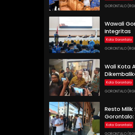
GORONTALO (RGNE
Wawali Gor
Integritas
Kota Gorontalo
GORONTALO (RGNE
Wali Kota
Dikembalik
Kota Gorontalo
GORONTALO (RGN
Resto Milik
Gorontalo:
Kota Gorontalo
GORONTALO (RGN