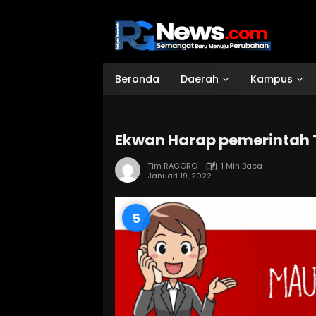
Langsung
ke
konten
Beranda
Daerah
Kampus
Ekwan Harap pemerintah T
Tim RAGORO
1 Min Baca
Januari 19, 2022
4