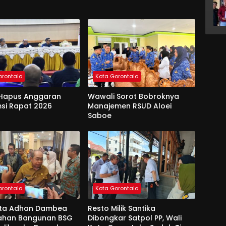
orontalo
Kota Gorontalo
Hapus Anggaran
Wawali Sorot Bobroknya
si Rapat 2026
Manajemen RSUD Aloei
Saboe
orontalo
Kota Gorontalo
ota Adhan Dambea
Resto Milik Santika
Lahan Bangunan BSG
Dibongkar Satpol PP, Wali