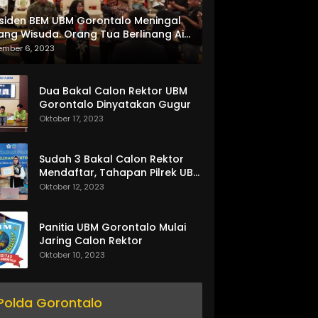
siden BEM UBM Gorontalo Meningal
ang Wisuda. Orang Tua Berlinang Air
ta Menerima SKL dan Pemasangan
ember 6, 2023
lempang
Dua Bakal Calon Rektor UBM
Gorontalo Dinyatakan Gugur
Oktober 17, 2023
Sudah 3 Bakal Calon Rektor
Mendaftar, Tahapan Pilrek UBM
Gorontalo Makin Seru
Oktober 12, 2023
Panitia UBM Gorontalo Mulai
Jaring Calon Rektor
Oktober 10, 2023
Polda Gorontalo