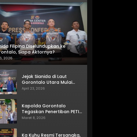
nida Filipina Diselundupkan ke
ontalo, Siapa Aktornya?
6, 2026
Jejak Sianida di Laut
Gorontalo Utara Mulai
Terkuak
April 23, 2026
Kapolda Gorontalo
Tegaskan Penertiban PETI
Terus Berjalan
Maret 8, 2026
Ka Kuhu Resmi Tersangka,