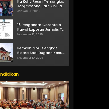
Ka Kuhu Resmi Tersangka,
Janji “Potong Jari” Kini Jadi
Bumerang
Januari 13, 2026
16 Pengacara Gorontalo
Kawal Laporan Jurnalis TV
One
November 15, 2025
Pemkab Gorut Angkat
Bicara Soal Dugaan Kasus
Asusila Oknum ASN
November 10, 2025
ndidikan