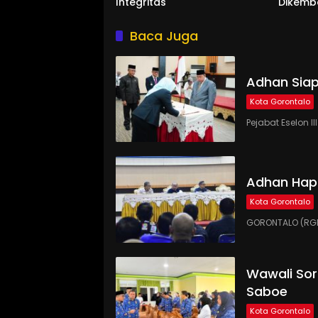
Integritas
Dikemb
Baca Juga
Adhan Siap
Kota Gorontalo
Pejabat Eselon 
Adhan Hap
Kota Gorontalo
GORONTALO (RGN
Wawali Sor
Saboe
Kota Gorontalo