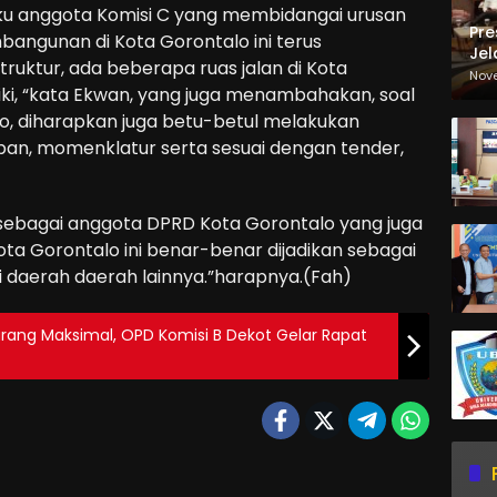
ku anggota Komisi C yang membidangai urusan
Pre
gunan di Kota Gorontalo ini terus
Jel
ruktur, ada beberapa ruas jalan di Kota
Ma
Nov
iki, “kata Ekwan, yang juga menambahakan, soal
Sa
lo, diharapkan juga betu-betul melakukan
pan, momenklatur serta sesuai dengan tender,
sebagai anggota DPRD Kota Gorontalo yang juga
a Gorontalo ini benar-benar dijadikan sebagai
i daerah daerah lainnya.”harapnya.(Fah)
rang Maksimal, OPD Komisi B Dekot Gelar Rapat