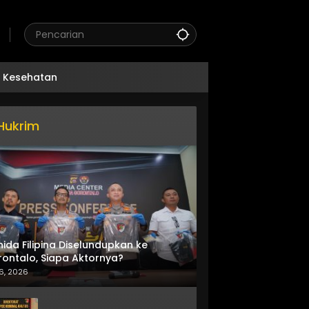
Kesehatan
Hukrim
nida Filipina Diselundupkan ke
ontalo, Siapa Aktornya?
6, 2026