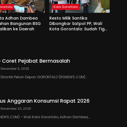
orontalo
Kota Gorontalo
ota Adhan Dambea
Resto Milik Santika
Lahan Bangunan BSG
Dibongkar Satpol PP, Wali
alikan ke Daerah
Kota Gorontalo: Sudah Tiga
Kali Kami Tegur
 Coret Pejabat Bermasalah
Desember 5, 2025
III Dilantik Pekan Depan GORONTALO (RGNEWS.COM)…
us Anggaran Konsumsi Rapat 2026
November 23, 2025
EWS.COM) – Wali Kota Gorontalo, Adhan Dambea,…