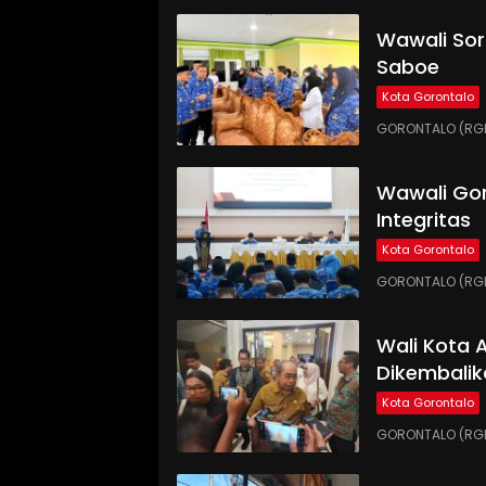
Wawali Sor
Saboe
Kota Gorontalo
GORONTALO (RGNE
Wawali Gor
Integritas
Kota Gorontalo
GORONTALO (RGNE
Wali Kota
Dikembalik
Kota Gorontalo
GORONTALO (RGN