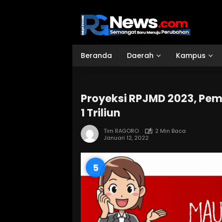
Langsung
ke
konten
Beranda
Daerah
Kampus
Proyeksi RPJMD 2023, Pe
1 Triliun
Tim RAGORO
2 Min Baca
Januari 12, 2022
4