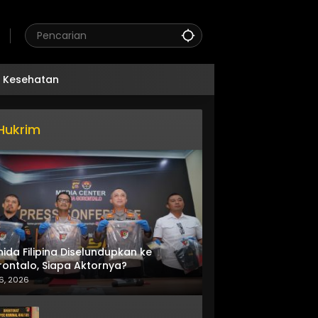
Kesehatan
Hukrim
nida Filipina Diselundupkan ke
ontalo, Siapa Aktornya?
6, 2026