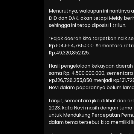
Menurutnya, walaupun ini nantiny
DID dan DAK, akan tetapi Meidy be
sehingga ini tetap diposisi 1 triliun.
“Pajak daerah kita targetkan naik se
Rp.104,564,785,000. Sementara retri
Rp.49,320,852,125.
Hasil pengelolaan kekayaan daerah 
sama Rp. 4,500,000,000, sementara 
Rp.126,728,255,850 menjadi Rp.131,728
Novi dalam paparannya belum lama i
Lanjut, sementara jika di lihat dari 
2023, kata Novi masih dengan tema 
untuk Mendukung Percepatan Pemuli
dalam tema tersebut kita memiliki li