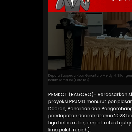
Kepala Bappeda Kota Gorontalo Meidy N. Silangen
belum lama ini (Foto RG).
PEMKOT (RAGORO)- Berdasarkan sk
proyeksi RPJMD menurut penjelas
Daerah, Penelitian dan Pengembang
pendapatan daerah dtahun 2023 berad
tiga belas miliar, empat ratus tujuh 
lima puluh rupiah).