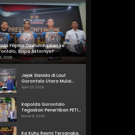
nida Filipina Diselundupkan ke
ontalo, Siapa Aktornya?
6, 2026
Jejak Sianida di Laut
Gorontalo Utara Mulai
Terkuak
April 23, 2026
Kapolda Gorontalo
Tegaskan Penertiban PETI
Terus Berjalan
Maret 8, 2026
Ka Kuhu Resmi Tersangka,