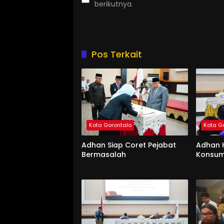
berikutnya.
Pos Terkait
Kota Gorontalo
Kota G
Adhan Siap Coret Pejabat
Adhan 
Bermasalah
Konsum