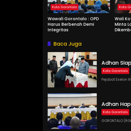
Kota Gorontalo
Kota G
Wawali Gorontalo : OPD
Wali K
Harus Berbenah Demi
Minta 
Integritas
Dikemb
Baca Juga
Adhan Siap
Kota Gorontalo
Pejabat Eselon 
Adhan Hap
Kota Gorontalo
GORONTALO (RGN