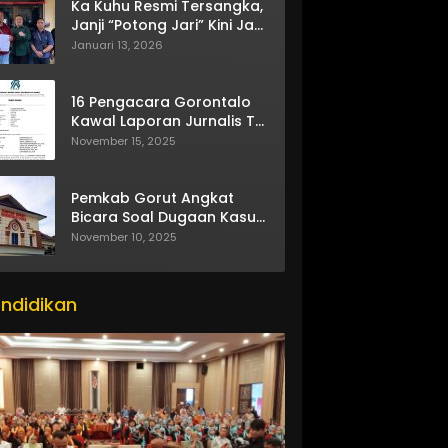
Ka Kuhu Resmi Tersangka,
Janji “Potong Jari” Kini Jadi
Bumerang
Januari 13, 2026
16 Pengacara Gorontalo
Kawal Laporan Jurnalis TV
One
November 15, 2025
Pemkab Gorut Angkat
Bicara Soal Dugaan Kasus
Asusila Oknum ASN
November 10, 2025
ndidikan