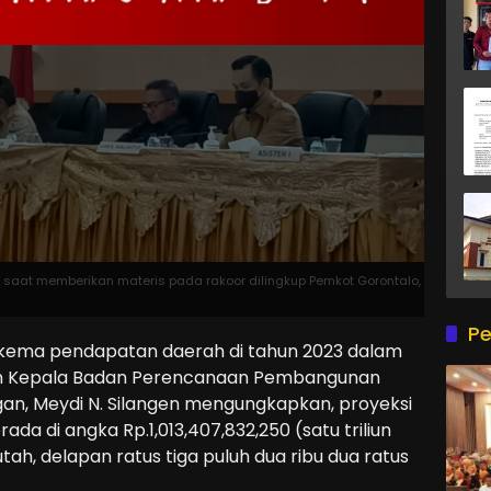
 saat memberikan materis pada rakoor dilingkup Pemkot Gorontalo,
Pe
ema pendapatan daerah di tahun 2023 dalam
an Kepala Badan Perencanaan Pembangunan
an, Meydi N. Silangen mengungkapkan, proyeksi
a di angka Rp.1,013,407,832,250 (satu triliun
jutah, delapan ratus tiga puluh dua ribu dua ratus