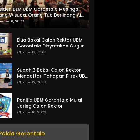
siden BEM UBM Gorontalo Meningal
ang Wisuda. Orang Tua Berlinang Air
ta Menerima SKL dan Pemasangan
ember 6, 2023
lempang
Dua Bakal Calon Rektor UBM
Gorontalo Dinyatakan Gugur
Oktober 17, 2023
Sudah 3 Bakal Calon Rektor
Mendaftar, Tahapan Pilrek UBM
Gorontalo Makin Seru
Oktober 12, 2023
Panitia UBM Gorontalo Mulai
Jaring Calon Rektor
Oktober 10, 2023
Polda Gorontalo