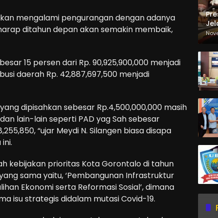
Pre
a akan mengalami pengurangan dengan adanya
Jel
rharap ditahun depan akan semakin membaik,
Ma
Nov
Sa
besar 15 persen dari Rp. 90,925,900,000 menjadi
busi daerah Rp. 42,887,697,500 menjadi
yang dipisahkan sebesar Rp.4,500,000,000 masih
dan lain-lain seperti PAD yag Sah sebesar
,255,850, “ujar Meydi N. Silangen biasa disapa
ni.
arah kebijakan prioritas Kota Gorontalo di tahun
yang sama yaitu, ‘Pembangunan Infrastruktur
han Ekonomi serta Reformasi Sosial’, dimana
ma isu strategis didalam mutasi Covid-19.