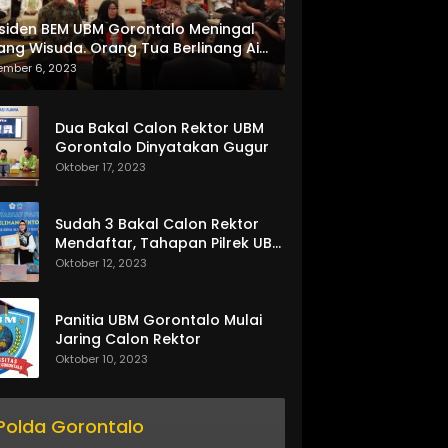
siden BEM UBM Gorontalo Meningal
ang Wisuda. Orang Tua Berlinang Air
ta Menerima SKL dan Pemasangan
ember 6, 2023
lempang
Dua Bakal Calon Rektor UBM
Gorontalo Dinyatakan Gugur
Oktober 17, 2023
Sudah 3 Bakal Calon Rektor
Mendaftar, Tahapan Pilrek UBM
Gorontalo Makin Seru
Oktober 12, 2023
Panitia UBM Gorontalo Mulai
Jaring Calon Rektor
Oktober 10, 2023
Polda Gorontalo