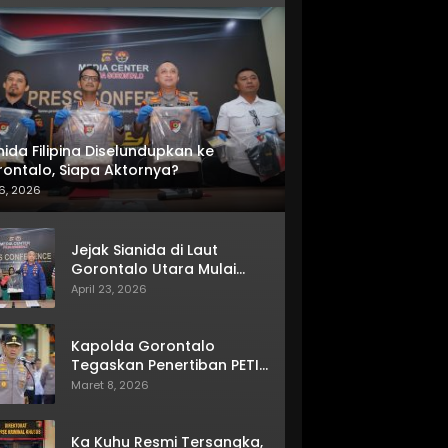
nida Filipina Diselundupkan ke
ontalo, Siapa Aktornya?
6, 2026
Jejak Sianida di Laut
Gorontalo Utara Mulai
Terkuak
April 23, 2026
Kapolda Gorontalo
Tegaskan Penertiban PETI
Terus Berjalan
Maret 8, 2026
Ka Kuhu Resmi Tersangka,