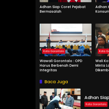
Adhan Siap Coret Pejabat
Adhan 
Bermasalah
Konsum
Kota Gorontalo
Kota G
Wawali Gorontalo : OPD
Wali K
Harus Berbenah Demi
Minta 
Integritas
Dikemb
Baca Juga
Adhan Siap
Kota Gorontalo