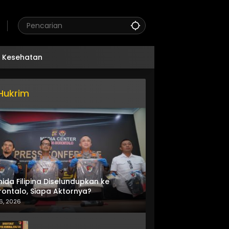
Kesehatan
Hukrim
nida Filipina Diselundupkan ke
ontalo, Siapa Aktornya?
6, 2026