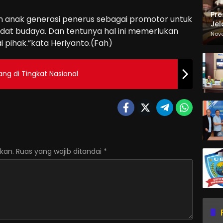
Pre
an anak generasi penerus sebagai promotor untuk
Jel
at budaya. Dan tentunya hal ini memerlukan
Ma
Nov
 pihak.”kata Heriyanto.(Fah)
Sa
ang di Tingkat Nasional
kan.
Ruas yang wajib ditandai
*