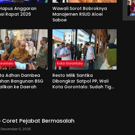
Hapus Anggaran
Wawali Sorot Bobroknya
si Rapat 2026
Manajemen RSUD Aloei
Saboe
orontalo
Kota Gorontalo
ota Adhan Dambea
Resto Milik Santika
Lahan Bangunan BSG
Dibongkar Satpol PP, Wali
alikan ke Daerah
Kota Gorontalo: Sudah Tiga
Kali Kami Tegur
 Coret Pejabat Bermasalah
Desember 5, 2025