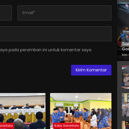
Sia
Gor
saya pada peramban ini untuk komentar saya
Mei 
orontalo
Kota Gorontalo