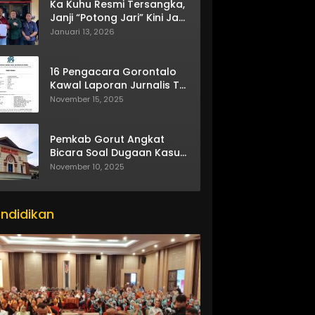
Ka Kuhu Resmi Tersangka,
Janji “Potong Jari” Kini Jadi
Bumerang
Januari 13, 2026
16 Pengacara Gorontalo
Kawal Laporan Jurnalis TV
One
November 15, 2025
Pemkab Gorut Angkat
Bicara Soal Dugaan Kasus
Asusila Oknum ASN
November 10, 2025
ndidikan