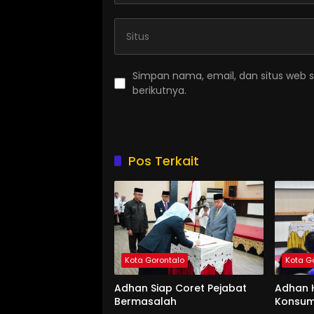
Simpan nama, email, dan situs web 
berikutnya.
Pos Terkait
Kota Gorontalo
Kota G
Adhan Siap Coret Pejabat
Adhan 
Bermasalah
Konsum