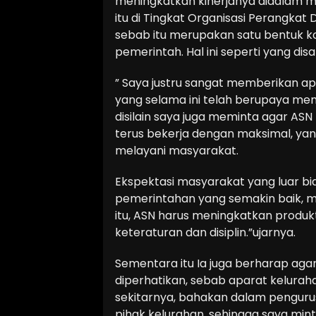
meningkatkan kinerjanya didalam 
itu di Tingkat Organisasi Perangkat
sebab itu merupakan satu bentuk 
pemerintah. Hal ini seperti yang d
” Saya justru sangat memberikan a
yang selama ini telah berupaya me
disilain saya juga meminta agar ASN 
terus bekerja dengan maksimal, yan
melayani masyarakat.
Ekspektasi masyarakat yang luar 
pemerintahan yang semakin baik, me
itu, ASN harus meningkatkan produkt
keteraturan dan disiplin.”ujarnya.
Sementara itu Ia juga berharap agar 
diperhatikan, sebab aparat kelurah
sekitarnya, bahakan dalam pengurusa
pihak kelurahan, sehingga saya mint