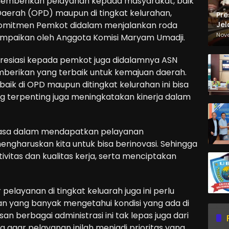
memberikan pelayanan kepada masyarakat, baik
 Daerah (OPD) maupun di tingkat kelurahan,
Pre
Jel
komitmen Pemkot didalam menjalankan roda
Ma
Nov
isampaikan oleh Anggota Komisi Maryam Umadji.
Sa
presiasi kepada pemkot juga didalamnya ASN
mberikan yang terbaik untuk kemajuan daerah.
baik di OPD maupun ditingkat kelurahan ini bisa
g terpenting juga meningkatakan kinerja dalam
biasa dalam mendapatkan pelayanan
ngharuskan kita untuk bisa berinovasi. Sehingga
ivitas dan kualitas kerja, serta menciptakan
pelayanan di tingkat keluarah juga ini perlu
an yang banyak mengetahui kondisi yang ada di
n berbagai administrasi ini tak lepas juga dari
a agar pelayanan inilah menjadi prioritas yang