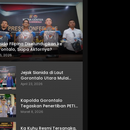
nida Filipina Diselundupkan ke
ontalo, Siapa Aktornya?
6, 2026
Jejak Sianida di Laut
Gorontalo Utara Mulai
Terkuak
April 23, 2026
Kapolda Gorontalo
Tegaskan Penertiban PETI
Terus Berjalan
Maret 8, 2026
Ka Kuhu Resmi Tersangka,