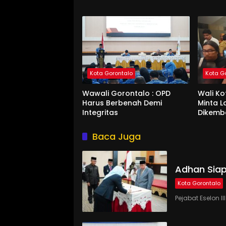
Kota Gorontalo
Kota G
Wawali Gorontalo : OPD
Wali K
Harus Berbenah Demi
Minta 
Integritas
Dikemb
Baca Juga
Adhan Siap
Kota Gorontalo
Pejabat Eselon 