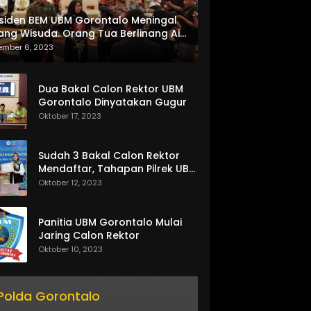
siden BEM UBM Gorontalo Meningal
ang Wisuda. Orang Tua Berlinang Air
ta Menerima SKL dan Pemasangan
ember 6, 2023
lempang
Dua Bakal Calon Rektor UBM
Gorontalo Dinyatakan Gugur
Oktober 17, 2023
Sudah 3 Bakal Calon Rektor
Mendaftar, Tahapan Pilrek UBM
Gorontalo Makin Seru
Oktober 12, 2023
Panitia UBM Gorontalo Mulai
Jaring Calon Rektor
Oktober 10, 2023
Polda Gorontalo