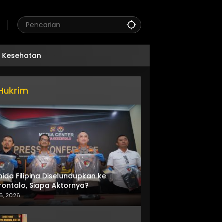
Kesehatan
Hukrim
nida Filipina Diselundupkan ke
ontalo, Siapa Aktornya?
6, 2026