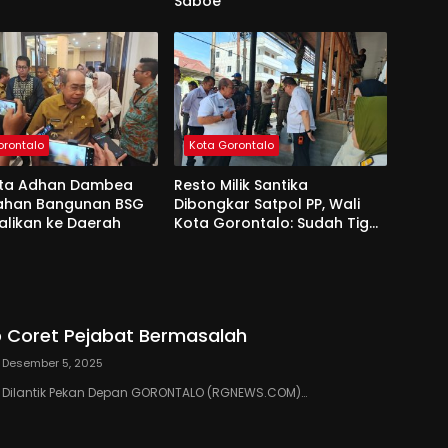
Saboe
orontalo
Kota Gorontalo
ota Adhan Dambea
Resto Milik Santika
Lahan Bangunan BSG
Dibongkar Satpol PP, Wali
alikan ke Daerah
Kota Gorontalo: Sudah Tiga
Kali Kami Tegur
 Coret Pejabat Bermasalah
Desember 5, 2025
III Dilantik Pekan Depan GORONTALO (RGNEWS.COM)…