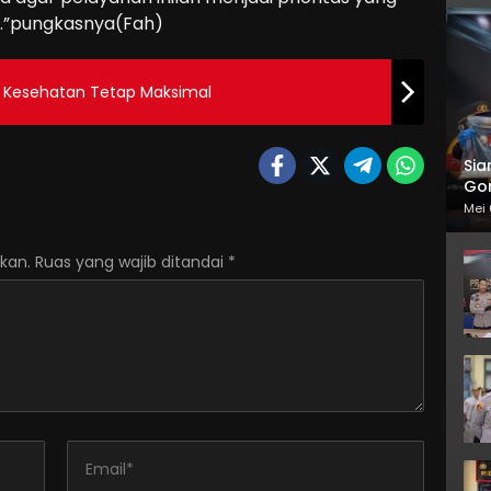
t.”pungkasnya(Fah)
n Kesehatan Tetap Maksimal
Sia
Gor
Mei 
kan.
Ruas yang wajib ditandai
*