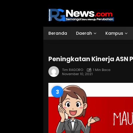
Langsung
ke
konten
Beranda
Daerah
Kampus
Peningkatan Kinerja ASN 
Tim RAGORO
1 Min Baca
November 10, 2021
1