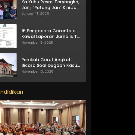
Ka Kuhu Resmi Tersangka,
Janji “Potong Jari” Kini Jadi
Bumerang
Januari 13, 2026
16 Pengacara Gorontalo
Kawal Laporan Jurnalis TV
One
November 15, 2025
Pemkab Gorut Angkat
Bicara Soal Dugaan Kasus
Asusila Oknum ASN
November 10, 2025
ndidikan