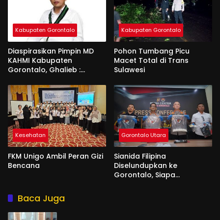
Kabupaten Gorontalo
Kabupaten Gorontalo
Diaspirasikan Pimpin MD
Pohon Tumbang Picu
KAHMI Kabupaten
Macet Total di Trans
Gorontalo, Ghalieb :
Sulawesi
Banyak Senior Lebih Layak
Kesehatan
Gorontalo Utara
FKM Unigo Ambil Peran Gizi
Sianida Filipina
Bencana
Diselundupkan ke
Gorontalo, Siapa
Aktornya?
Baca Juga