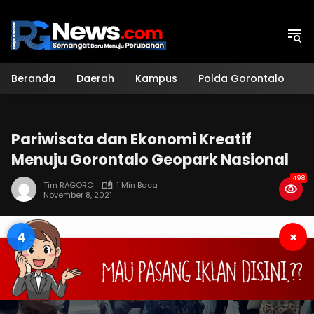
Langsung
ke
konten
Beranda
Daerah
Kampus
Polda Gorontalo
H
Pariwisata dan Ekonomi Kreatif
Menuju Gorontalo Geopark Nasional
498
Tim RAGORO
1 Min Baca
November 8, 2021
4
×