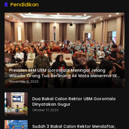
Pendidikan
Presiden BEM UBM Gorontalo Meningal Jelang
Wisuda. Orang Tua Berlinang Air Mata Menerima SKL
dan Pemasangan Salempang
November 6, 2023
Dua Bakal Calon Rektor UBM Gorontalo
Dinyatakan Gugur
Oktober 17, 2023
Sudah 3 Bakal Calon Rektor Mendaftar,