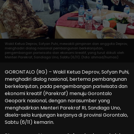
Wakil Ketua Deprov, Sofyan Puhi, mewakili pimpinan dan anggota Deprov,
menghadiri dialog nasional pembangunan berkelanjutan,
pengembangan pariwisata dan ekonomi kreatif, yang turut diikuti oleh
Menteri Parekraf, Sandiaga Uno, Sabtu (6/11). (foto: ahmad/humas)
GORONTALO (RG) – Wakil Ketua Deprov, Sofyan Puhi,
menghadiri dialog nasional, bertema pembangunan
berkelanjutan, pada pengembangan pariwisata dan
ekonomi kreatif (Parekraf) menuju Gorontalo
Geopark nasional, dengan narasumber yang
menghadirkan Menteri Parekraf RI, Sandiaga Uno,
disela-sela kunjungan kerjanya di provinsi Gorontalo,
Sabtu (6/11) kemarin.