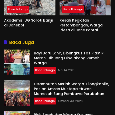
Bone Bolango
Bone Bolango
Akademisi UG Soroti Banjir
Resah Kegiatan
di Bonebol
Pertambangan, Warga
desa di Bone Pantai
Mengadu ke Aleg Femi
Udoki
Baca Juga
Bayi Baru Lahir, Dibungkus Tas Plastik
Merah, Dibuang Dibelakang Rumah
Warga
Bone Bolango
Mei 14, 2025
Disambutan Meriah Warga Tilongkabila,
Paslon Amran Mustapa –Irwan
Mamesah Sang Pembawa Perubahan
Bone Bolango
Oktober 30, 2024
Riuh Sambutan Warga Suwawa