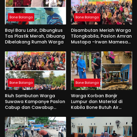
Bone Bolango
Bone Bolango
Bayi Baru Lahir, Dibungkus
Disambutan Meriah Warga
Tas Plastik Merah, Dibuang
Tilongkabila, Paslon Amran
Dibelakang Rumah Warga
Mustapa –Irwan Mamesah
Sang Pembawa Perubahan
Bone Bolango
Bone Bolango
Riuh Sambutan Warga
Warga Korban Banjir
Suwawa Kampanye Paslon
Lumpur dan Material di
Cabup dan Cawabup
Kabila Bone Butuh Air
Amran Mustapa- Irwan
Bersih dan Makanan
Mamesah