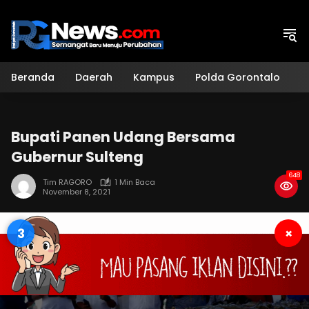
Langsung
ke
konten
Beranda
Daerah
Kampus
Polda Gorontalo
H
Bupati Panen Udang Bersama
Gubernur Sulteng
648
Tim RAGORO
1 Min Baca
November 8, 2021
3
×