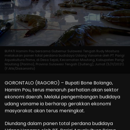
BUPATI Hamim Pou bersama Gubernur Sulawesi Tengah Rudy Mastura
melakukan panen total perdana budidaya Udang Vaname oleh PT. Parigi
Aquakultura Prima, di Desa Sejoli, Kecamatan Moutong, Kabupaten Parigi
Moutong (Parimo), Provinsi Sulawesi Tengah (Sulteng), Jumat (5/11/2021).
(F.Afik/Diskominfo)
GORONTALO (RAGORO) – Bupati Bone Bolango,
Hamim Pou, terus menaruh perhatian akan sektor
ekonomi daerah. Melalui pengembangan budidaya
udang vaname ia berharap gerakkan ekonomi
masyarakat akan terus meningkat.
Diundang dalam panen total perdana budidaya