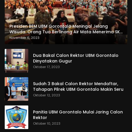
Presiden BEM UBM Gorontalo Meningal Jelang
Wisuda. Orang Tua Berlinang Air Mata Menerima SKL
dan Pemasangan Salempang
November 6, 2023
Dua Bakal Calon Rektor UBM Gorontalo
Dinyatakan Gugur
Oktober 17, 2023
Sudah 3 Bakal Calon Rektor Mendaftar,
Tahapan Pilrek UBM Gorontalo Makin Seru
Oktober 12, 2023
Panitia UBM Gorontalo Mulai Jaring Calon
Rektor
Oktober 10, 2023