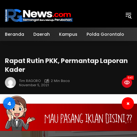
Langsung
ke
konten
Beranda
Daerah
Kampus
Polda Gorontalo
H
Rapat Rutin PKK, Permantap Laporan
Kader
640
Tim RAGORO
2 Min Baca
November 5, 2021
3
×