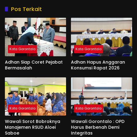
Pos Terkait
Kota Gorontalo
Kota Gorontalo
Adhan Siap Coret Pejabat
Adhan Hapus Anggaran
Bermasalah
Konsumsi Rapat 2026
Kota Gorontalo
Kota Gorontalo
Wawali Sorot Bobroknya
Wawali Gorontalo : OPD
Manajemen RSUD Aloei
Harus Berbenah Demi
Saboe
Integritas