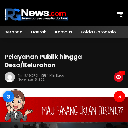
Langsung
ke
konten
Beranda
Daerah
Kampus
Polda Gorontalo
H
Pelayanan Publik hingga
Desa/Kelurahan
414
Tim RAGORO
1 Min Baca
November 5, 2021
2
×