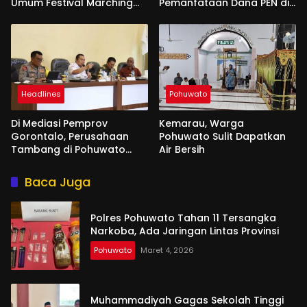
Umum Festival Marching
Pemanfataan Dana PEN di
Band di Makassar
Gorontalo
Headlines
Pohuwato
Di Mediasi Pemprov
Kemarau, Warga
Gorontalo, Perusahaan
Pohuwato Sulit Dapatkan
Tambang di Pohuwato
Air Bersih
Akan Kucurkan Tali Asih ke
Ribuan Penambang
Baca Juga
Polres Pohuwato Tahan 11 Tersangka
Narkoba, Ada Jaringan Lintas Provinsi
Pohuwato
Maret 4, 2026
Muhammadiyah Gagas Sekolah Tinggi