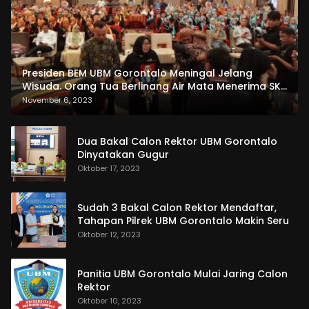
Presiden BEM UBM Gorontalo Meningal Jelang
Wisuda. Orang Tua Berlinang Air Mata Menerima SKL
dan Pemasangan Salempang
November 6, 2023
Dua Bakal Calon Rektor UBM Gorontalo
Dinyatakan Gugur
Oktober 17, 2023
Sudah 3 Bakal Calon Rektor Mendaftar,
Tahapan Pilrek UBM Gorontalo Makin Seru
Oktober 12, 2023
Panitia UBM Gorontalo Mulai Jaring Calon
Rektor
Oktober 10, 2023