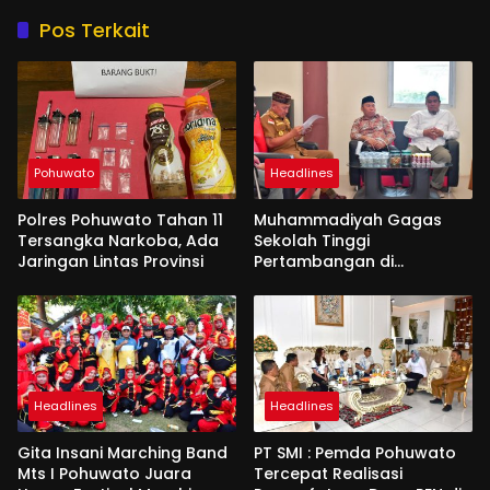
Pos Terkait
Pohuwato
Headlines
Polres Pohuwato Tahan 11
Muhammadiyah Gagas
Tersangka Narkoba, Ada
Sekolah Tinggi
Jaringan Lintas Provinsi
Pertambangan di
Pohuwato
Headlines
Headlines
Gita Insani Marching Band
PT SMI : Pemda Pohuwato
Mts I Pohuwato Juara
Tercepat Realisasi