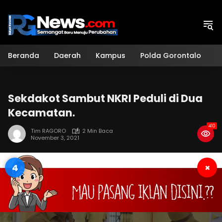
Langsung
ke
konten
Beranda
Daerah
Kampus
Polda Gorontalo
H
Sekdakot Sambut NKRI Peduli di Dua
Kecamatan.
410
Tim RAGORO
2 Min Baca
November 3, 2021
3
×