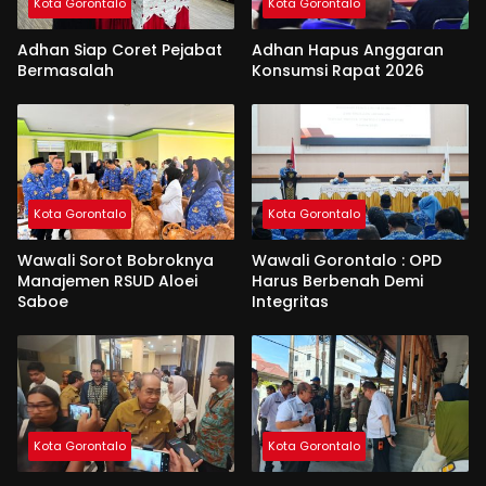
Kota Gorontalo
Kota Gorontalo
Adhan Siap Coret Pejabat
Adhan Hapus Anggaran
Bermasalah
Konsumsi Rapat 2026
Kota Gorontalo
Kota Gorontalo
Wawali Sorot Bobroknya
Wawali Gorontalo : OPD
Manajemen RSUD Aloei
Harus Berbenah Demi
Saboe
Integritas
Kota Gorontalo
Kota Gorontalo