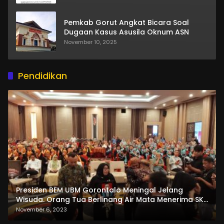
Pemkab Gorut Angkat Bicara Soal
Dugaan Kasus Asusila Oknum ASN
November 10, 2025
Pendidikan
Presiden BEM UBM Gorontalo Meningal Jelang
Wisuda. Orang Tua Berlinang Air Mata Menerima SKL
dan Pemasangan Salempang
November 6, 2023