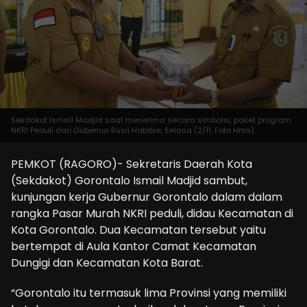
Sekdakot Ismail Madjid saat menerima secara simbolis, paket program
NKRI Peduli dari Gubernur Rusli Habibie, Selasa (2/11, Foto Hms).
PEMKOT (RAGORO)- Sekretaris Daerah Kota
(Sekdakot) Gorontalo Ismail Madjid sambut,
kunjungan kerja Gubernur Gorontalo dalam dalam
rangka Pasar Murah NKRI peduli, didau Kecamatan di
Kota Gorontalo. Dua Kecamatan tersebut yaitu
bertempat di Aula Kantor Camat Kecamatan
Dungigi dan Kecamatan Kota Barat.
“Gorontalo itu termasuk lima Provinsi yang memiliki