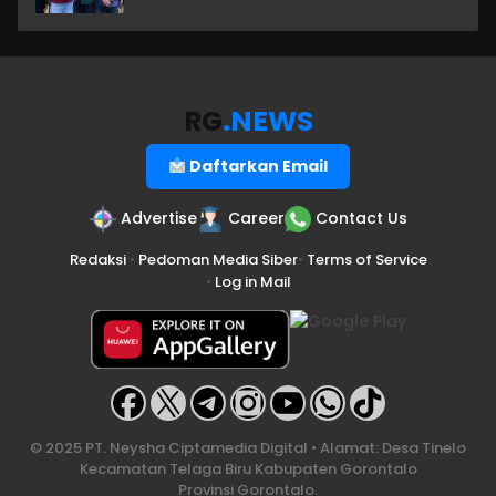
RG
.NEWS
Daftarkan Email
Advertise
Career
Contact Us
Redaksi
•
Pedoman Media Siber
•
Terms of Service
•
Log in Mail
© 2025 PT. Neysha Ciptamedia Digital • Alamat: Desa Tinelo
Kecamatan Telaga Biru Kabupaten Gorontalo
Provinsi Gorontalo.