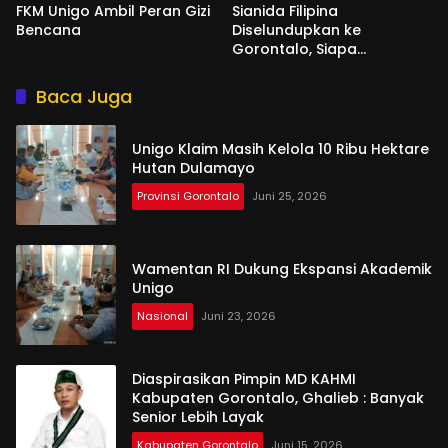
FKM Unigo Ambil Peran Gizi
Sianida Filipina
Bencana
Diselundupkan ke
Gorontalo, Siapa
Aktornya?
Baca Juga
Unigo Klaim Masih Kelola 10 Ribu Hektare
Hutan Dulamayo
Provinsi Gorontalo
Juni 25, 2026
Wamentan RI Dukung Ekspansi Akademik
Unigo
Nasional
Juni 23, 2026
Diaspirasikan Pimpin MD KAHMI
Kabupaten Gorontalo, Ghalieb : Banyak
Senior Lebih Layak
Kabupaten Gorontalo
Juni 15, 2026