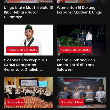
Unigo Klaim Masih Kelola 10
Wamentan RI Dukung
Ribu Hektare Hutan
Ekspansi Akademik Unigo
Dulamayo
Kabupaten Gorontalo
Kabupaten Gorontalo
Diaspirasikan Pimpin MD
Pohon Tumbang Picu
KAHMI Kabupaten
Macet Total di Trans
Gorontalo, Ghalieb :
Sulawesi
Banyak Senior Lebih Layak
Kesehatan
Gorontalo Utara