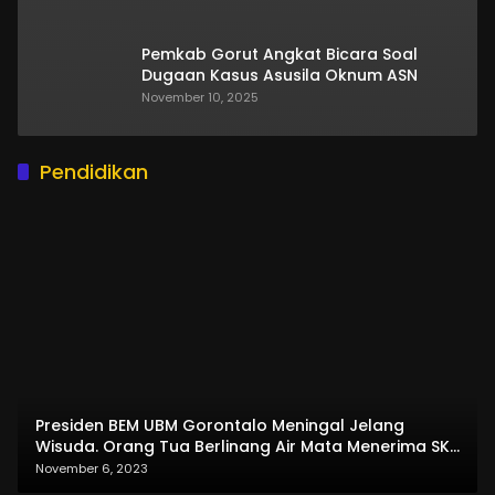
Pemkab Gorut Angkat Bicara Soal
Dugaan Kasus Asusila Oknum ASN
November 10, 2025
Pendidikan
Presiden BEM UBM Gorontalo Meningal Jelang
Wisuda. Orang Tua Berlinang Air Mata Menerima SKL
dan Pemasangan Salempang
November 6, 2023