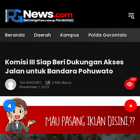
Langsung
ke
konten
Beranda
Daerah
Kampus
Polda Gorontalo
H
Komisi III Siap Beri Dukungan Akses
Jalan untuk Bandara Pohuwato
420
Tim RAGORO
2 Min Baca
November 1, 2021
3
×