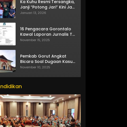
Ka Kuhu Resmi Tersangka,
Janji “Potong Jari” Kini Jadi
Bumerang
Januari 13, 2026
16 Pengacara Gorontalo
Kawal Laporan Jurnalis TV
One
November 15, 2025
Pemkab Gorut Angkat
Bicara Soal Dugaan Kasus
Asusila Oknum ASN
November 10, 2025
ndidikan