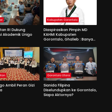
al
Kabupaten Gorontalo
an RI Dukung
Diaspirasikan Pimpin MD
si Akademik Unigo
KAHMI Kabupaten
Gorontalo, Ghalieb : Banyak
Senior Lebih Layak
atan
Gorontalo Utara
go Ambil Peran Gizi
Sianida Filipina
na
Diselundupkan ke Gorontalo,
Siapa Aktornya?