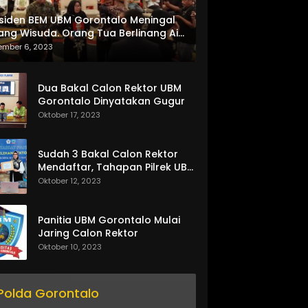
siden BEM UBM Gorontalo Meningal
ang Wisuda. Orang Tua Berlinang Air
ta Menerima SKL dan Pemasangan
ember 6, 2023
lempang
Dua Bakal Calon Rektor UBM
Gorontalo Dinyatakan Gugur
Oktober 17, 2023
Sudah 3 Bakal Calon Rektor
Mendaftar, Tahapan Pilrek UBM
Gorontalo Makin Seru
Oktober 12, 2023
Panitia UBM Gorontalo Mulai
Jaring Calon Rektor
Oktober 10, 2023
Polda Gorontalo