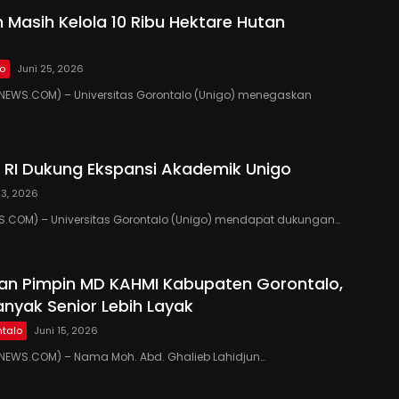
 Masih Kelola 10 Ribu Hektare Hutan
lo
Juni 25, 2026
EWS.COM) – Universitas Gorontalo (Unigo) menegaskan
RI Dukung Ekspansi Akademik Unigo
23, 2026
.COM) – Universitas Gorontalo (Unigo) mendapat dukungan…
kan Pimpin MD KAHMI Kabupaten Gorontalo,
anyak Senior Lebih Layak
talo
Juni 15, 2026
EWS.COM) – Nama Moh. Abd. Ghalieb Lahidjun…