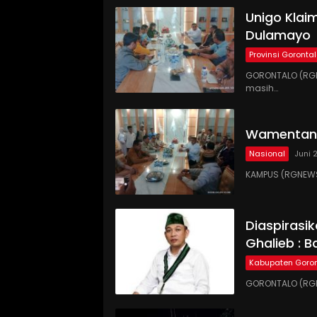
Unigo Klaim
Dulamayo
Provinsi Goronta
GORONTALO (RGN
masih…
Wamentan 
Nasional
Juni 
KAMPUS (RGNEWS
Diaspirasi
Ghalieb : B
Kabupaten Goron
GORONTALO (RGN