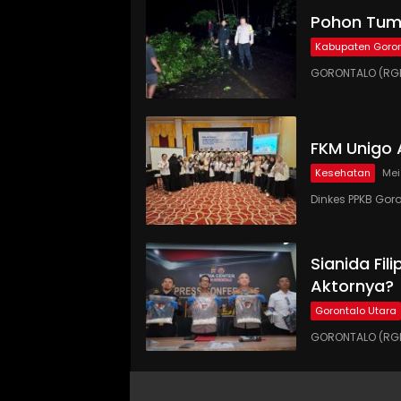
Pohon Tumb
Kabupaten Goron
GORONTALO (RGN
FKM Unigo 
Kesehatan
Mei
Dinkes PPKB Gor
Sianida Fil
Aktornya?
Gorontalo Utara
GORONTALO (RGNE