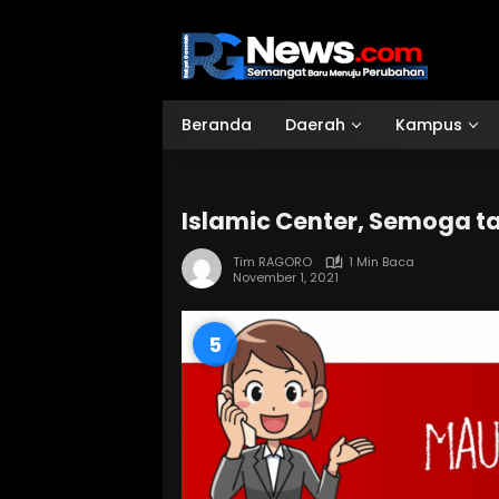
Langsung
ke
konten
Beranda
Daerah
Kampus
Islamic Center, Semoga t
Tim RAGORO
1 Min Baca
November 1, 2021
4