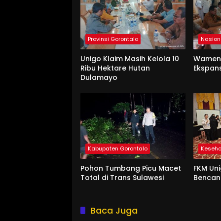
Provinsi Gorontalo
Nasion
Unigo Klaim Masih Kelola 10
Wament
Ribu Hektare Hutan
Ekspan
Dulamayo
Kabupaten Gorontalo
Keseh
Pohon Tumbang Picu Macet
FKM Uni
Total di Trans Sulawesi
Benca
Baca Juga