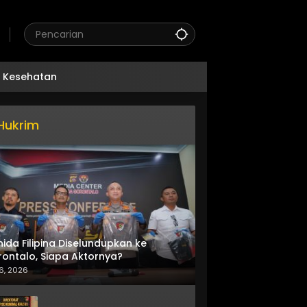
Kesehatan
Hukrim
nida Filipina Diselundupkan ke
ontalo, Siapa Aktornya?
6, 2026