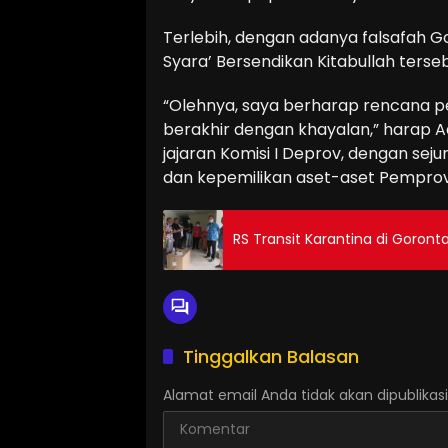
Terlebih, dengan adanya falsafah G
Syara’ Bersendikan Kitabullah terseb
“Olehnya, saya berharap rencana pe
berakhir dengan khayalan,” harap 
jajaran Komisi I Deprov, dengan sej
dan kepemilikan aset-aset Pemprov 
RS Transit Karantina di Goront
Tinggalkan Balasan
Alamat email Anda tidak akan dipublikasi