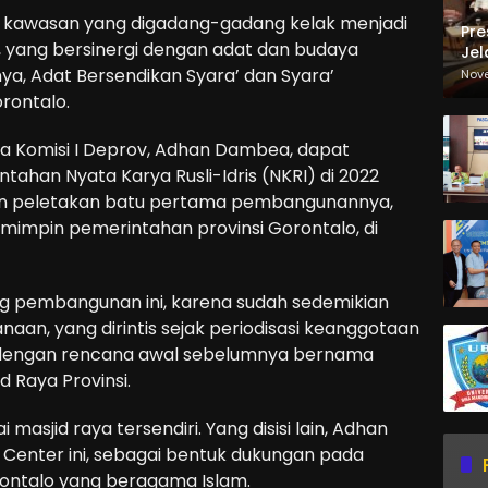
 kawasan yang digadang-gadang kelak menjadi
Pre
yang bersinergi dengan adat dan budaya
Jel
Ma
ya, Adat Bersendikan Syara’ dan Syara’
Nov
Sa
orontalo.
a Komisi I Deprov, Adhan Dambea, dapat
ntahan Nyata Karya Rusli-Idris (NKRI) di 2022
kan peletakan batu pertama pembangunannya,
emimpin pemerintahan provinsi Gorontalo, di
g pembangunan ini, karena sudah sedemikian
an, yang dirintis sejak periodisasi keanggotaan
 dengan rencana awal sebelumnya bernama
Raya Provinsi.
sjid raya tersendiri. Yang disisi lain, Adhan
ic Center ini, sebagai bentuk dukungan pada
ontalo yang beragama Islam.