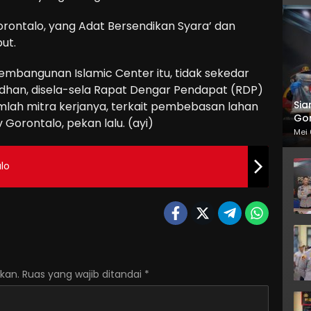
orontalo, yang Adat Bersendikan Syara’ dan
ut.
mbangunan Islamic Center itu, tidak sekedar
Adhan, disela-sela Rapat Dengar Pendapat (RDP)
Sia
umlah mitra kerjanya, terkait pembebasan lahan
Gor
Gorontalo, pekan lalu. (ayi)
Mei 
alo
kan.
Ruas yang wajib ditandai
*