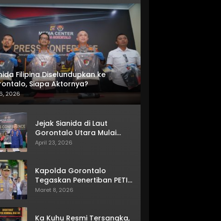
nida Filipina Diselundupkan ke
ontalo, Siapa Aktornya?
6, 2026
Jejak Sianida di Laut
Gorontalo Utara Mulai
Terkuak
April 23, 2026
Kapolda Gorontalo
Tegaskan Penertiban PETI
Terus Berjalan
Maret 8, 2026
Ka Kuhu Resmi Tersangka,