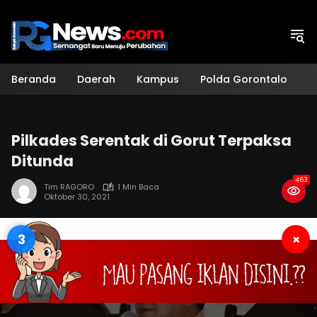
Langsung
ke
konten
Beranda
Daerah
Kampus
Polda Gorontalo
H
Pilkades Serentak di Gorut Terpaksa
Ditunda
463
Tim RAGORO
1 Min Baca
Oktober 30, 2021
2
×