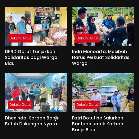
Dekab Gorut
Dekab Gorut
DPRD Gorut Tunjukkan
Indri Monoarfa: Musibah
Solidaritas bagi Warga
Harus Perkuat Solidaritas
Biau
Warga
Dekab Gorut
Dekab Gorut
Dheninda: Korban Banjir
Fatri Botutihe Salurkan
Butuh Dukungan Nyata
Bantuan untuk Korban
Banjir Biau