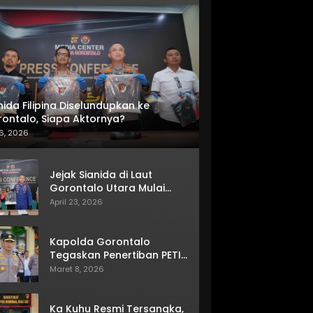
nida Filipina Diselundupkan ke
ontalo, Siapa Aktornya?
6, 2026
Jejak Sianida di Laut
Gorontalo Utara Mulai
Terkuak
April 23, 2026
Kapolda Gorontalo
Tegaskan Penertiban PETI
Terus Berjalan
Maret 8, 2026
Ka Kuhu Resmi Tersangka,