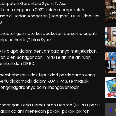
bupaten Gorontalo Syam T. Ase
Pre
tahun anggaran 2022 telah memperoleh
Jel
san di Badan Anggaran (Banggar) DPRD dan Tim
Ma
Nov
D).
Sa
penandatangan nota kesepakatan bersama bupati
una hari ini,” jelas Syam.
li Polapa dalam penyampaiannya menjelaskan,
an oleh Banggar dan TAPD telah melahirkan
rintah dan DPRD.
es pembahasan tidak luput dari perdebatan yang
erlu diakomodir dalam KUA PPAS. termasuk
n penganggarannya demi mengakomodir
ancangan Kerja Pemerintah Dearah (RKPD) perlu
asan dalam menelaah pokok-pokok pikiran