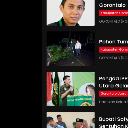
Gorontalo
Kabupaten Goron
GORONTALO (RGN
Pohon Tumb
Kabupaten Goron
GORONTALO (RGN
Pengda IP
Utara Gela
Gorontalo Utara
Hadirkan Ketua 
Bupati Sof
Sentuhan 