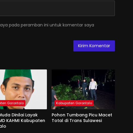
saya pada peramban ini untuk komentar saya
ten Gorontalo
Kabupaten Gorontalo
uda Dinilai Layak
Pohon Tumbang Picu Macet
 MD KAHMI Kabupaten
Total di Trans Sulawesi
alo