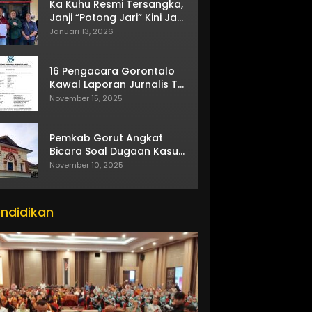
Ka Kuhu Resmi Tersangka,
Janji “Potong Jari” Kini Jadi
Bumerang
Januari 13, 2026
16 Pengacara Gorontalo
Kawal Laporan Jurnalis TV
One
November 15, 2025
Pemkab Gorut Angkat
Bicara Soal Dugaan Kasus
Asusila Oknum ASN
November 10, 2025
ndidikan