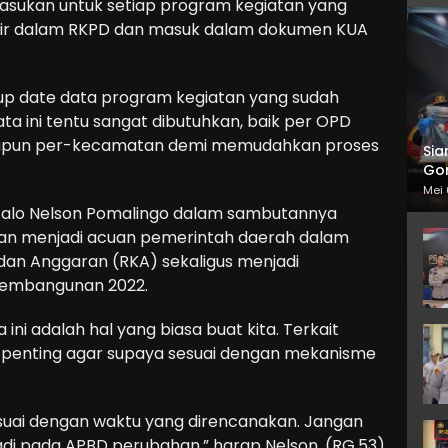
masukan untuk setiap program kegiatan yang
odir dalam RKPD dan masuk dalam dokumen KUA
n up date data program kegiatan yang sudah
ta ini tentu sangat dibutuhkan, baik per OPD
aupun per-kecamatan demi memudahkan proses
Sia
Gor
Mei 
talo Nelson Pomalingo dalam sambutannya
an menjadi acuan pemerintah daerah dalam
an Anggaran (RKA) sekaligus menjadi
embangunan 2022.
i adalah hal yang biasa buat kita. Terkait
t penting agar supaya sesuai dengan mekanisme
esuai dengan waktu yang direncanakan. Jangan
adi pada APBD perubahan,” harap Nelson. (RG.53)