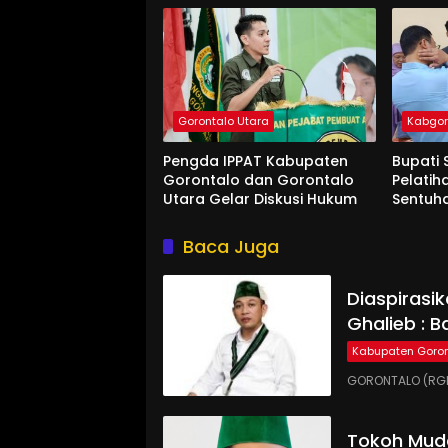
Gorontalo Utara
Kabgo
Pengda IPPAT Kabupaten
Bupati 
Gorontalo dan Gorontalo
Pelatih
Utara Gelar Diskusi Hukum
Sentuh
Baca Juga
Diaspirasi
Ghalieb : B
Kabupaten Goron
GORONTALO (RGN
Tokoh Muda