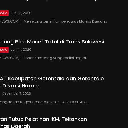
talo
Juni 15, 2026
EWS.COM) – Menjelang pemilihan pengurus Majelis Daerah…
ang Picu Macet Total di Trans Sulawesi
talo
Juni 14, 2026
EWS.COM) – Pohon tumbang yang melintang di…
PAT Kabupaten Gorontalo dan Gorontalo
r Diskusi Hukum
Desember 7, 2025
Pengadilan Negeri Gorontalo Kelas I.A GORONTALO…
yan Tutup Pelatihan IKM, Tekankan
Khas Daerah