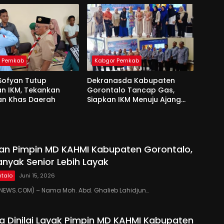
r Pemkab
Kabgor Pemkab
Sofyan Tutup
Dekranasda Kabupaten
an IKM, Tekankan
Gorontalo Tancap Gas,
an Khas Daerah
Siapkan IKM Menuju Ajang
Peran Saka Nasional 2025
kan Pimpin MD KAHMI Kabupaten Gorontalo,
anyak Senior Lebih Layak
talo
Juni 15, 2026
EWS.COM) – Nama Moh. Abd. Ghalieb Lahidjun…
 Dinilai Layak Pimpin MD KAHMI Kabupaten