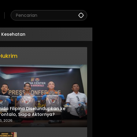
Kesehatan
Hukrim
nida Filipina Diselundupkan ke
ontalo, Siapa Aktornya?
6, 2026