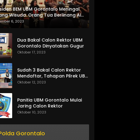
siden BEM UBM Gorontalo Meningal
ang Wisuda. Orang Tua Berlinang Air
ta Menerima SKL dan Pemasangan
ember 6, 2023
lempang
Dua Bakal Calon Rektor UBM
Gorontalo Dinyatakan Gugur
Oktober 17, 2023
Sudah 3 Bakal Calon Rektor
Mendaftar, Tahapan Pilrek UBM
Gorontalo Makin Seru
Oktober 12, 2023
Panitia UBM Gorontalo Mulai
Jaring Calon Rektor
Oktober 10, 2023
Polda Gorontalo