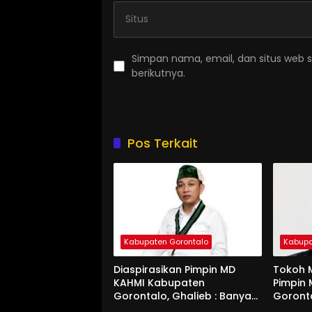
Simpan nama, email, dan situs web 
berikutnya.
Pos Terkait
Kabupaten Gorontalo
Kabupa
Diaspirasikan Pimpin MD
Tokoh M
KAHMI Kabupaten
Pimpin
Gorontalo, Ghalieb : Banyak
Goront
Senior Lebih Layak