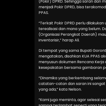
(Pokir) DPRD. Sehingga saran dan 
menjadi Pokir DPRD, bisa terakom
PPAS.
“Terkait Pokir DPRD perlu dilakuka
terealisasi dan mana yang belum. Da
(Organisasi Perangkat Daerah) m
inventarisir,” harap Ali.
Di tempat yang sama Bupati Goron
mengatakan, disahkan KUA PPAS ak
menyusun dokumen Rencana Kerja d
kesepakatan bersama gambaran p
“Dinamika yang berkembang selama in
catatan-catan dan saran ini sanga
yang ada,” kata Nelson.
“Kami juga meminta, agar selesai s
sampai terlambat seperti yang terj