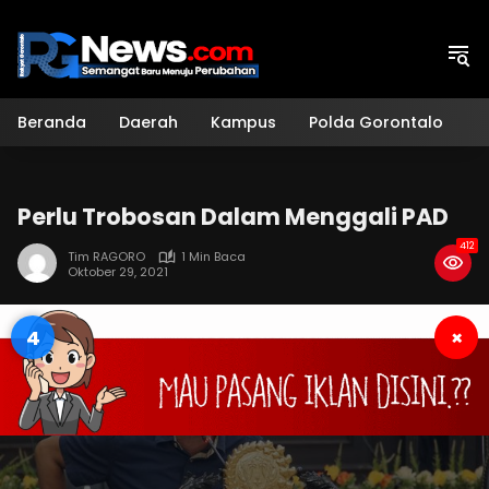
Langsung
ke
konten
Beranda
Daerah
Kampus
Polda Gorontalo
H
Perlu Trobosan Dalam Menggali PAD
412
Tim RAGORO
1 Min Baca
Oktober 29, 2021
4
×