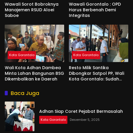
Wawali Sorot Bobroknya
Wawali Gorontalo : OPD
Manajemen RSUD Aloei
Harus Berbenah Demi
Saboe
Integritas
Kota Gorontalo
Kota Gorontalo
Wali Kota Adhan Dambea
Resto Milik Santika
Minta Lahan Bangunan BSG
Dibongkar Satpol PP, Wali
Dikembalikan ke Daerah
Kota Gorontalo: Sudah
Tiga Kali Kami Tegur
Baca Juga
Adhan Siap Coret Pejabat Bermasalah
Kota Gorontalo
Desember 5, 2025