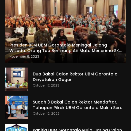
Presiden BEM UBM Gorontalo Meningal Jelang
Wisuda. Orang Tua Berlinang Air Mata Menerima SKL
dan Pemasangan Salempang
November 6, 2023
Dua Bakal Calon Rektor UBM Gorontalo
Dinyatakan Gugur
Oktober 17, 2023
Sudah 3 Bakal Calon Rektor Mendaftar,
Tahapan Pilrek UBM Gorontalo Makin Seru
Oktober 12, 2023
Panitia UBM Gorontalo Mulai Jaring Calon