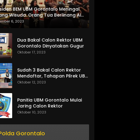
siden BEM UBM Gorontalo Meningal
ang Wisuda. Orang Tua Berlinang Air
ta Menerima SKL dan Pemasangan
ember 6, 2023
lempang
Dua Bakal Calon Rektor UBM
Gorontalo Dinyatakan Gugur
Oktober 17, 2023
Sudah 3 Bakal Calon Rektor
Mendaftar, Tahapan Pilrek UBM
Gorontalo Makin Seru
Oktober 12, 2023
Panitia UBM Gorontalo Mulai
Jaring Calon Rektor
Oktober 10, 2023
Polda Gorontalo