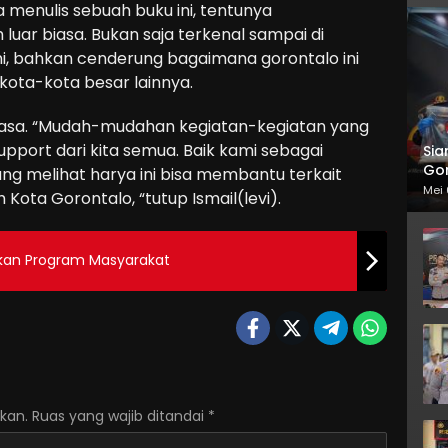
 menulis sebuah buku ini, tentunya
uar biasa. Bukan saja terkenal sampai di
ini, bahkan cenderung bagaimana gorontalo ini
ota-kota besar lainnya.
r biasa. “Mudah-mudahan kegiatan-kegiatan yang
upport dari kita semua. Baik kami sebagai
Sia
Gor
ng melihat harya ini bisa membantu terkait
Mei 
Kota Gorontalo, “tutup Ismail(levi).
askan Program Masyarakat
kan.
Ruas yang wajib ditandai
*