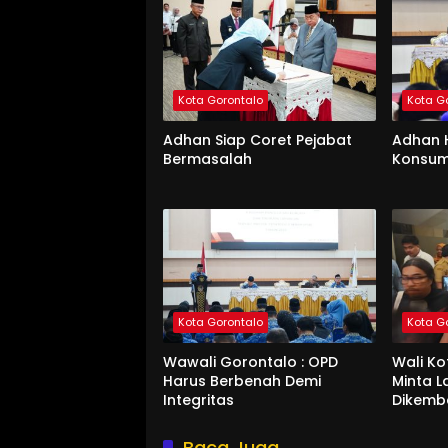
Kota Gorontalo
Kota G
Adhan Siap Coret Pejabat
Adhan 
Bermasalah
Konsum
Kota Gorontalo
Kota G
Wawali Gorontalo : OPD
Wali K
Harus Berbenah Demi
Minta 
Integritas
Dikemb
Baca Juga