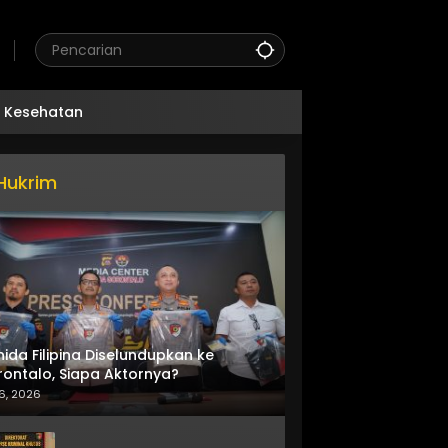
Kesehatan
Hukrim
nida Filipina Diselundupkan ke
ontalo, Siapa Aktornya?
6, 2026