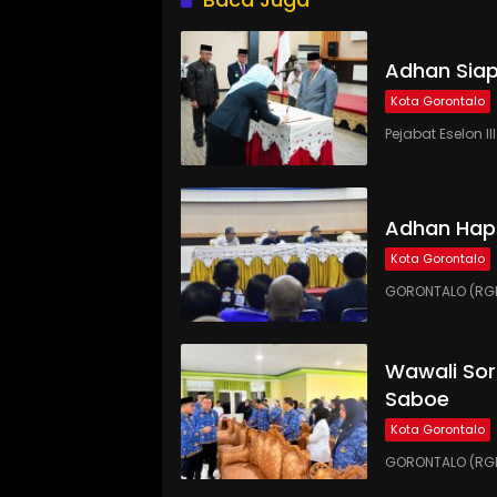
Adhan Siap
Kota Gorontalo
Pejabat Eselon 
Adhan Hap
Kota Gorontalo
GORONTALO (RGN
Wawali Sor
Saboe
Kota Gorontalo
GORONTALO (RGNE