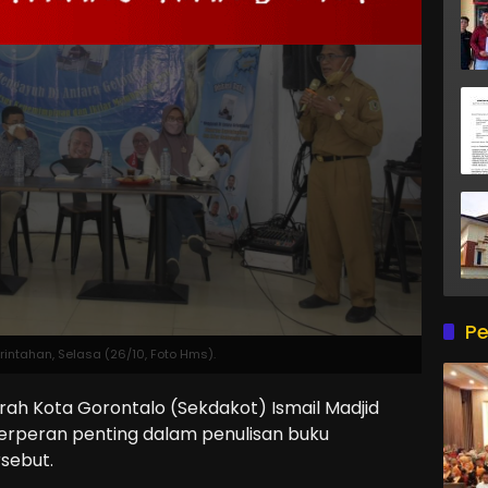
Pe
ntahan, Selasa (26/10, Foto Hms).
h Kota Gorontalo (Sekdakot) Ismail Madjid
berperan penting dalam penulisan buku
sebut.