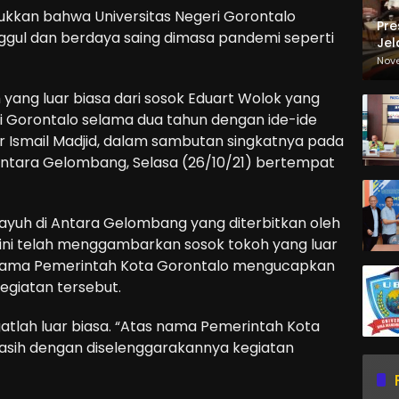
ukkan bahwa Universitas Negeri Gorontalo
Pre
gul dan berdaya saing dimasa pandemi seperti
Jel
Ma
Nov
Sa
oh yang luar biasa dari sosok Eduart Wolok yang
i Gorontalo selama dua tahun dengan ide-ide
ujar Ismail Madjid, dalam sambutan singkatnya pada
Antara Gelombang, Selasa (26/10/21) bertempat
ayuh di Antara Gelombang yang diterbitkan oleh
 ini telah menggambarkan sosok tokoh yang luar
as nama Pemerintah Kota Gorontalo mengucapkan
egiatan tersebut.
atlah luar biasa. “Atas nama Pemerintah Kota
asih dengan diselenggarakannya kegiatan