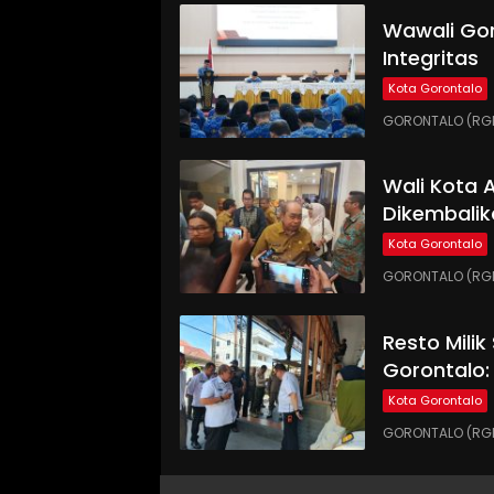
Wawali Gor
Integritas
Kota Gorontalo
GORONTALO (RGNE
Wali Kota
Dikembalik
Kota Gorontalo
GORONTALO (RGN
Resto Milik
Gorontalo:
Kota Gorontalo
GORONTALO (RGN