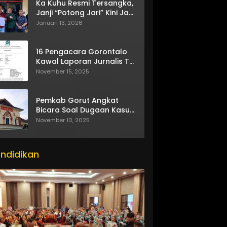
Ka Kuhu Resmi Tersangka,
Janji “Potong Jari” Kini Jadi
Bumerang
Januari 13, 2026
16 Pengacara Gorontalo
Kawal Laporan Jurnalis TV
One
November 15, 2025
Pemkab Gorut Angkat
Bicara Soal Dugaan Kasus
Asusila Oknum ASN
November 10, 2025
ndidikan