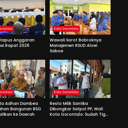
orontalo
Kota Gorontalo
Hapus Anggaran
Wawali Sorot Bobroknya
si Rapat 2026
Manajemen RSUD Aloei
Saboe
orontalo
Kota Gorontalo
ota Adhan Dambea
Resto Milik Santika
Lahan Bangunan BSG
Dibongkar Satpol PP, Wali
alikan ke Daerah
Kota Gorontalo: Sudah Tiga
Kali Kami Tegur