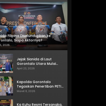
nida Filipina Diselundupkan ke
ontalo, Siapa Aktornya?
6, 2026
Jejak Sianida di Laut
Gorontalo Utara Mulai
Terkuak
April 23, 2026
Kapolda Gorontalo
Tegaskan Penertiban PETI
Terus Berjalan
Maret 8, 2026
Ka Kuhu Resmi Tersangka,