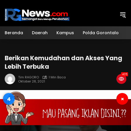
Langsung
ke
konten
Beranda
Daerah
Kampus
Polda Gorontalo
H
Berikan Kemudahan dan Akses Yang
Lebih Terbuka
405
Tim RAGORO
1 Min Baca
Oktober 28, 2021
4
×