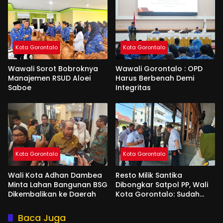
Kota Gorontalo
Kota Gorontalo
Wawali Sorot Bobroknya
Wawali Gorontalo : OPD
Manajemen RSUD Aloei
Harus Berbenah Demi
Saboe
Integritas
Kota Gorontalo
Kota Gorontalo
Wali Kota Adhan Dambea
Resto Milik Santika
Minta Lahan Bangunan BSG
Dibongkar Satpol PP, Wali
Dikembalikan ke Daerah
Kota Gorontalo: Sudah
Tiga Kali Kami Tegur
Baca Juga