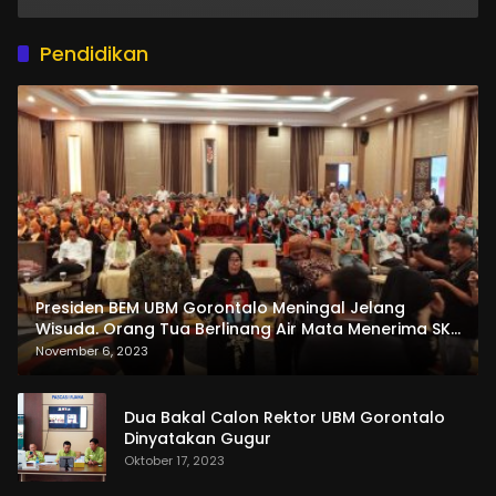
Pendidikan
Presiden BEM UBM Gorontalo Meningal Jelang
Wisuda. Orang Tua Berlinang Air Mata Menerima SKL
dan Pemasangan Salempang
November 6, 2023
Dua Bakal Calon Rektor UBM Gorontalo
Dinyatakan Gugur
Oktober 17, 2023