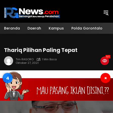
Langsung
ke
konten
Beranda
Daerah
Kampus
Polda Gorontalo
H
Thariq Pilihan Paling Tepat
571
Tim RAGORO
1 Min Baca
Oktober 27, 2021
4
×