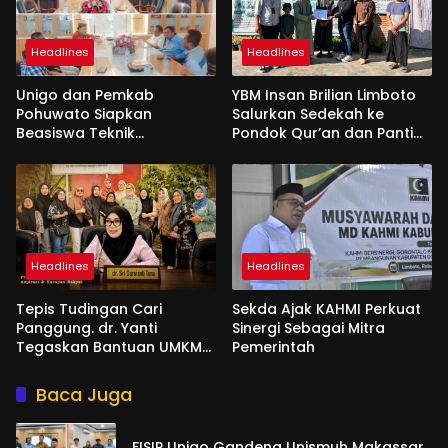
Headlines
Headlines
Unigo dan Pemkab
YBM Insan Brilian Limboto
Pohuwato Siapkan
Salurkan Sedekah ke
Beasiswa Teknik
Pondok Qur’an dan Panti
Pertambangan
Shirathal Ummah Bengsol
Headlines
Headlines
Tepis Tudingan Cari
Sekda Ajak KAHMI Perkuat
Panggung. dr. Yanti
Sinergi Sebagai Mitra
Tegaskan Bantuan UMKM
Pemerintah
Aspirasi dan Harapan
Rakyat
Baca Juga
FISIP Unigo Gandeng Unismuh Makassar