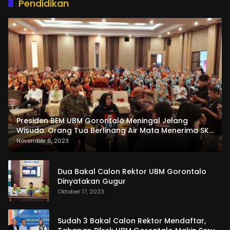
Pendidikan
Presiden BEM UBM Gorontalo Meningal Jelang
Wisuda. Orang Tua Berlinang Air Mata Menerima SKL
dan Pemasangan Salempang
November 6, 2023
Dua Bakal Calon Rektor UBM Gorontalo
Dinyatakan Gugur
Oktober 17, 2023
Sudah 3 Bakal Calon Rektor Mendaftar,