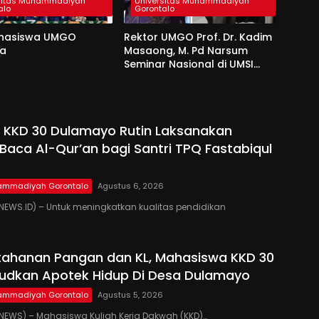
sitas Muhammadiyah
Universitas Muhammadiyah
alo
Gorontalo
hasiswa UMGO
Rektor UMGO Prof. Dr. Kadim
da
Masaong, M. Pd Narsum
Seminar Nasional di UMSI
Sinjai
 KKD 30 Dulamayo Rutin Laksanakan
Baca Al-Qur’an bagi Santri TPQ Fastabiqul
hammadiyah Gorontalo
Agustus 6, 2026
EWS.ID) – Untuk meningkatkan kualitas pendidikan
tahanan Pangan dan KL, Mahasiswa KKD 30
udkan Apotek Hidup Di Desa Dulamayo
hammadiyah Gorontalo
Agustus 5, 2026
EWS) – Mahasiswa Kuliah Kerja Dakwah (KKD)…