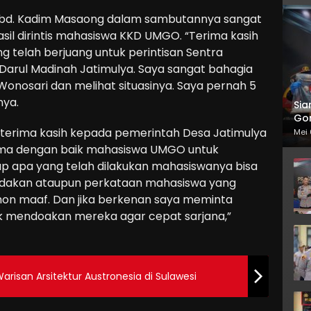
 Abd. Kadim Masaong dalam sambutannya sangat
sil dirintis mahasiswa KKD UMGO. “Terima kasih
 telah berjuang untuk perintisan Sentra
 Darul Madinah Jatimulya. Saya sangat bahagia
Wonosari dan melihat situasinya. Saya pernah 5
nya.
Sia
Gor
terima kasih kepada pemerintah Desa Jatimulya
Mei 
ima dengan baik mahasiswa UMGO untuk
p apa yang telah dilakukan mahasiswanya bisa
tindakan ataupun perkataan mahasiswa yang
on maaf. Dan jika berkenan saya meminta
k mendoakan mereka agar cepat sarjana,”
risan Arsitektur Austronesia di Sulawesi