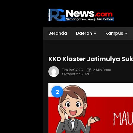
Langsung
ke
konten
Beranda
Daerah
Kampus
KKD Klaster Jatimulya Suks
Tim RAGORO
2 Min Baca
Oktober 27, 2021
0