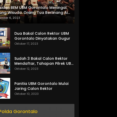
siden BEM UBM Gorontalo Meningal
ang Wisuda. Orang Tua Berlinang Air
ta Menerima SKL dan Pemasangan
ember 6, 2023
lempang
Dua Bakal Calon Rektor UBM
Gorontalo Dinyatakan Gugur
Oktober 17, 2023
Sudah 3 Bakal Calon Rektor
Mendaftar, Tahapan Pilrek UBM
Gorontalo Makin Seru
Oktober 12, 2023
Panitia UBM Gorontalo Mulai
Jaring Calon Rektor
Oktober 10, 2023
Polda Gorontalo