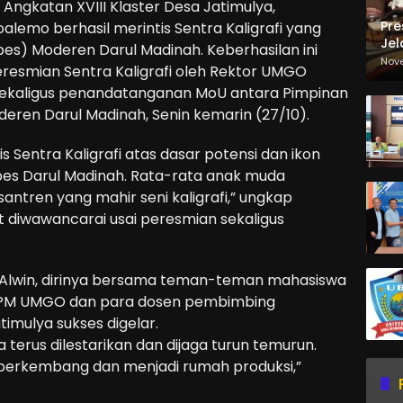
gkatan XVIII Klaster Desa Jatimulya,
Pre
emo berhasil merintis Sentra Kaligrafi yang
Jel
pes) Moderen Darul Madinah. Keberhasilan ini
Ma
Nov
resmian Sentra Kaligrafi oleh Rektor UMGO
Sa
 sekaligus penandatanganan MoU antara Pimpinan
en Darul Madinah, Senin kemarin (27/10).
Sentra Kaligrafi atas dasar potensi dan ikon
npes Darul Madinah. Rata-rata anak muda
antren yang mahir seni kaligrafi,” ungkap
t diwawancarai usai peresmian sekaligus
jut Alwin, dirinya bersama teman-teman mahasiswa
LPPM UMGO dan para dosen pembimbing
timulya sukses digelar.
sa terus dilestarikan dan dijaga turun temurun.
us berkembang dan menjadi rumah produksi,”