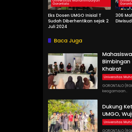
Universitas Muhammadiyah
Univer
Gorontalo
Goront
Eks Dosen UMGO Inisial T
306 Ma
Sudah Diberhentikan sejak 2
Diwisu
Juli 2024
Baca Juga
Mahasiswa
Bimbingan 
Khairat
Universitas Mu
GORONTALO (RGN
keagamaan…
Dukung Ke
UMGO, Wuj
Universitas Mu
GORONTALO (RGN