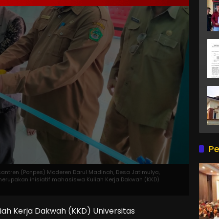
Pe
esantren (Ponpes) Moderen Darul Madinah, Desa Jatimulya,
rupakan inisiatif mahasiswa Kuliah Kerja Dakwah (KKD)
h Kerja Dakwah (KKD) Universitas