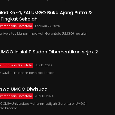
lad Ke-4, FAI UMGO Buka Ajang Putra &
i Tingkat Sekolah
hammadiyah Gorontalo
Februari 27, 2026
niversitas Muhammadiyah Gorontalo (UMGO) melalui
UMGO Inisial T Sudah Diberhentikan sejak 2
hammadiyah Gorontalo
Juli 18, 2024
OM) – Eks dosen berinisial T telah…
iswa UMGO Diwisuda
hammadiyah Gorontalo
Juni 19, 2024
.COM)—Universitas Muhammadiyah Gorontalo (UMGO)
uda kepada…