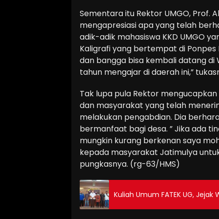
Sementara itu Rektor UMGO, Prof.
mengapresiasi apa yang telah berha
adik-adik mahasiswa KKD UMGO yang
Kaligrafi yang bertempat di Ponpes
dan bangga bisa kembali datang di 
tahun mengajar di daerah ini,” tukas
Tak lupa pula Rektor mengucapkan 
dan masyarakat yang telah mener
melakukan pengabdian. Dia berhara
bermanfaat bagi desa. ” Jika ada 
mungkin kurang berkenan saya moh
kepada masyarakat Jatimulya untu
pungkasnya. (rg-63/HMS)
Kuliah Umum FATEK UG, Jejak Wa