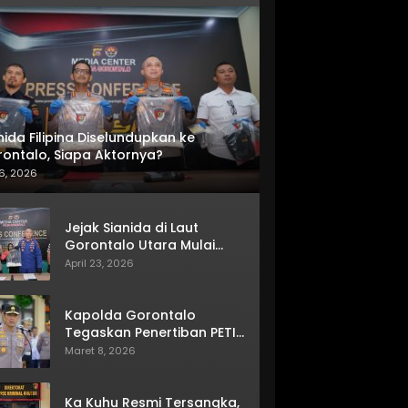
nida Filipina Diselundupkan ke
ontalo, Siapa Aktornya?
6, 2026
Jejak Sianida di Laut
Gorontalo Utara Mulai
Terkuak
April 23, 2026
Kapolda Gorontalo
Tegaskan Penertiban PETI
Terus Berjalan
Maret 8, 2026
Ka Kuhu Resmi Tersangka,