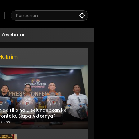
Kesehatan
Hukrim
nida Filipina Diselundupkan ke
ontalo, Siapa Aktornya?
6, 2026