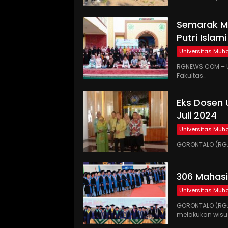
Semarak Mi
Putri Islam
Universitas Mu
RGNEWS.COM – U
Fakultas…
Eks Dosen 
Juli 2024
Universitas Mu
GORONTALO (RG.C
306 Mahas
Universitas Mu
GORONTALO (RG
melakukan wis