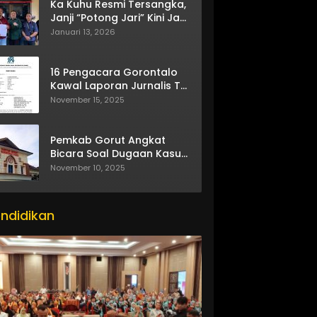
Ka Kuhu Resmi Tersangka,
Janji “Potong Jari” Kini Jadi
Bumerang
Januari 13, 2026
16 Pengacara Gorontalo
Kawal Laporan Jurnalis TV
One
November 15, 2025
Pemkab Gorut Angkat
Bicara Soal Dugaan Kasus
Asusila Oknum ASN
November 10, 2025
ndidikan