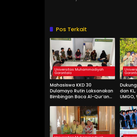
Pos Terkait
Universitas Muhammadiyah
Univer
Gorontalo
Goront
Mahasiswa KKD 30
Dukung
Dulamayo Rutin Laksanakan
dan KL
Bimbingan Baca Al-Qur’an
UMGO, 
bagi Santri TPQ Fastabiqul
Hidup 
Khairat