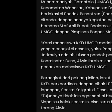
Muhammadiyah Gorontalo (UMGO), An
Kecamatan Wonosari, Kabupaten Boal
berlokasi di Pondok Pesantren (Pon
ditandai dengan adanya kegiatan pe
bersama Staf Ahli Bupati Boalemo,
UMGO dengan Pimpinan Ponpes Moder
“Kami mahasiswa KKD UMGO merintis 
yang menonjol di desa ini, yakni Po
Jatimulya adalah lulusan pondok pes
Koordinator Desa, Alwin Ibrahim saa
penarikan mahasiswa KKD UMGO.
Berangkat dari peluang inilah, lan
KKD, berkoordinasi dengan pihak 
lapangan, Sentra Kaligrafi di Desa Ja
“Tujuannya tidak lain agar seni ini bi
Siapa tau kelak sentra ini bisa ter
terang Alwin.