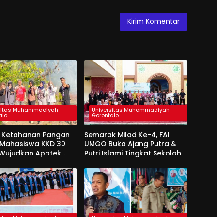
sitas Muhammadiyah
Universitas Muhammadiyah
alo
Gorontalo
 Ketahanan Pangan
Semarak Milad Ke-4, FAI
, Mahasiswa KKD 30
UMGO Buka Ajang Putra &
Wujudkan Apotek
Putri Islami Tingkat Sekolah
Di Desa Dulamayo