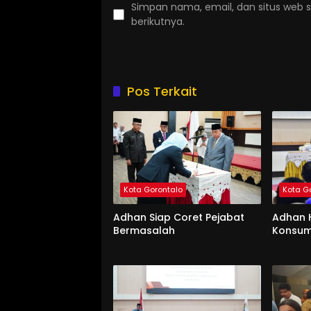
Simpan nama, email, dan situs web 
berikutnya.
Pos Terkait
Kota Gorontalo
Kota G
Adhan Siap Coret Pejabat
Adhan 
Bermasalah
Konsum