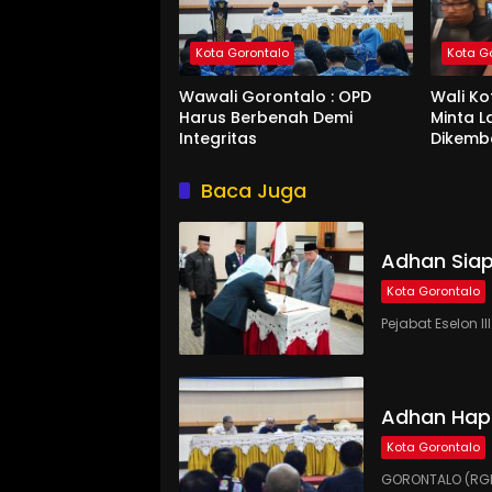
Kota Gorontalo
Kota G
Wawali Gorontalo : OPD
Wali K
Harus Berbenah Demi
Minta 
Integritas
Dikemb
Baca Juga
Adhan Siap
Kota Gorontalo
Pejabat Eselon 
Adhan Hap
Kota Gorontalo
GORONTALO (RGN