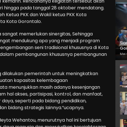
) kemarin. Rencananya kegiatan tersebut akan
ri hingga pada tanggal 28 oktober mendatang.
oleh Ketua PKK dan Wakil ketua PKK Kota
ta Kota Gorontalo.
a sangat memerlukan sinergitas, Sehingga
sangat mendukung apa yang menjadi program
Sia
engembangan seni tradisional khususnya di Kota
Gor
aka dalam pembangunan khususnya pembangunan
Mei 
 dilakukan pemerintah untuk meningkatkan
guatan kapasitas kelembagaan
ata menunjukkan masih adanya kesenjangan
 hal akses, partisipasi, kontrol, dan manfaat,
daya, seperti pada bidang pendidikan,
dan bidang strategis lainnya.”ucapnya.
Meyta Wehantou, menurutnya hal ini bertujuan
er daya manusia dan mewujudkan kesejahteraan