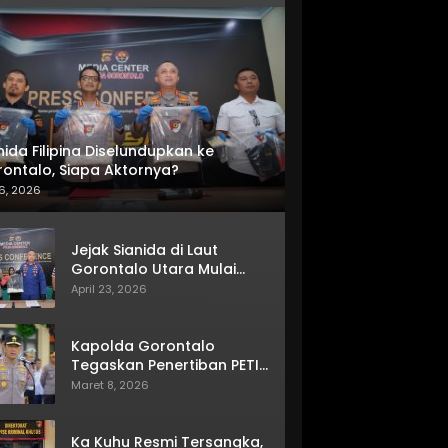
nida Filipina Diselundupkan ke
ontalo, Siapa Aktornya?
6, 2026
Jejak Sianida di Laut
Gorontalo Utara Mulai
Terkuak
April 23, 2026
Kapolda Gorontalo
Tegaskan Penertiban PETI
Terus Berjalan
Maret 8, 2026
Ka Kuhu Resmi Tersangka,