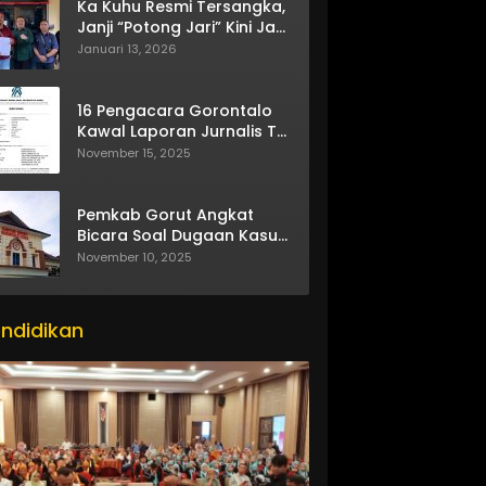
Ka Kuhu Resmi Tersangka,
Janji “Potong Jari” Kini Jadi
Bumerang
Januari 13, 2026
16 Pengacara Gorontalo
Kawal Laporan Jurnalis TV
One
November 15, 2025
Pemkab Gorut Angkat
Bicara Soal Dugaan Kasus
Asusila Oknum ASN
November 10, 2025
ndidikan