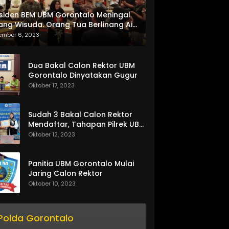
siden BEM UBM Gorontalo Meningal
ang Wisuda. Orang Tua Berlinang Air
ta Menerima SKL dan Pemasangan
ember 6, 2023
lempang
Dua Bakal Calon Rektor UBM
Gorontalo Dinyatakan Gugur
Oktober 17, 2023
Sudah 3 Bakal Calon Rektor
Mendaftar, Tahapan Pilrek UBM
Gorontalo Makin Seru
Oktober 12, 2023
Panitia UBM Gorontalo Mulai
Jaring Calon Rektor
Oktober 10, 2023
Polda Gorontalo