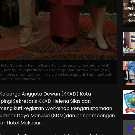
Pre
Jel
Ma
Nov
Sa
ta Gorontalo, Herlina Ikano Sidiki, didampingi Sekretaris KKAD
u, mengikuti kegiatan Workshop Pengarustamaan Gender (PUG)
an pengembangan seni tradisional bertempat di Gammar Hotel
marin.(Foto Istimewah)
Keluarga Anggota Dewan (KKAD) Kota
ampingi Sekretaris KKAD Helena Silas dan
mengikuti kegiatan Workshop Pengarustamaan
 Sumber Daya Manusia (SDM)dan pengembangan
ar Hotel Makasar.