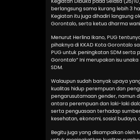
Kegiatan Dibuka pada Selasa (26/10
berlangsung sama kurang lebih 3 ha
Kegiatan itu juga dihadiri langsung 
Gorontalo, serta ketua dharma wani
Menurut Herlina Ikano, PUG tentuny
pihaknya di KKAD Kota Gorontalo 
PUG untuk peningkatan SDM serta p
Gorontalo” Ini merupakan isu un
SDM.
Walaupun sudah banyak upaya yang
kualitas hidup perempuan dan pen
pengarusutamaan gender, namun d
antara perempuan dan laki-laki dalam
serta penguasaan terhadap sumber 
kesehatan, ekonomi, sosial budaya, 
Begitu juga yang disampaikan oleh 
untuk meningkatkan kualitas sumb