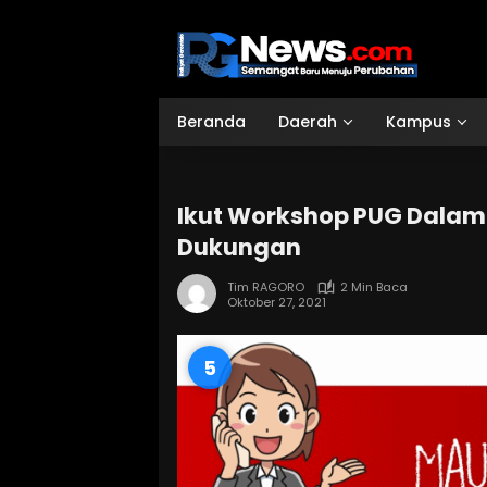
Langsung
ke
konten
Beranda
Daerah
Kampus
Ikut Workshop PUG Dalam
Dukungan
Tim RAGORO
2 Min Baca
Oktober 27, 2021
3