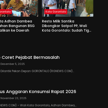
orontalo
Kota Gorontalo
ota Adhan Dambea
Resto Milik Santika
Lahan Bangunan BSG
Dibongkar Satpol PP, Wali
alikan ke Daerah
Kota Gorontalo: Sudah Tiga
Kali Kami Tegur
 Coret Pejabat Bermasalah
Desember 5, 2025
III Dilantik Pekan Depan GORONTALO (RGNEWS.COM)…
us Anggaran Konsumsi Rapat 2026
November 23, 2025
EWS.COM) – Wali Kota Gorontalo, Adhan Dambea,…