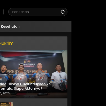
Kesehatan
Hukrim
nida Filipina Diselundupkan ke
ontalo, Siapa Aktornya?
6, 2026