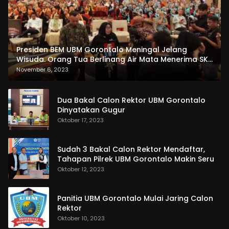
Presiden BEM UBM Gorontalo Meningal Jelang
Wisuda. Orang Tua Berlinang Air Mata Menerima SKL
dan Pemasangan Salempang
November 6, 2023
Dua Bakal Calon Rektor UBM Gorontalo
Dinyatakan Gugur
Oktober 17, 2023
Sudah 3 Bakal Calon Rektor Mendaftar,
Tahapan Pilrek UBM Gorontalo Makin Seru
Oktober 12, 2023
Panitia UBM Gorontalo Mulai Jaring Calon
Rektor
Oktober 10, 2023