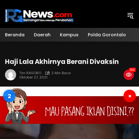
Langsung
ke
konten
Beranda
Daerah
Kampus
Polda Gorontalo
H
Haji Lala Akhirnya Berani Divaksin
862
Tim RAGORO
2 Min Baca
Oktober 27, 2021
1
×