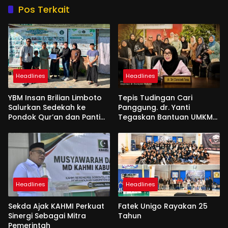
Pos Terkait
Headlines
Headlines
YBM Insan Brilian Limboto
Tepis Tudingan Cari
Salurkan Sedekah ke
Panggung. dr. Yanti
Pondok Qur’an dan Panti
Tegaskan Bantuan UMKM
Shirathal Ummah Bengsol
Aspirasi dan Harapan
Rakyat
Headlines
Headlines
Sekda Ajak KAHMI Perkuat
Fatek Unigo Rayakan 25
Sinergi Sebagai Mitra
Tahun
Pemerintah