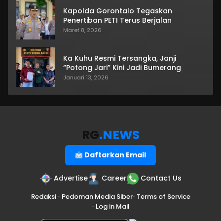
Kapolda Gorontalo Tegaskan
Penertiban PETI Terus Berjalan
Maret 8, 2026
Ka Kuhu Resmi Tersangka, Janji
“Potong Jari” Kini Jadi Bumerang
Januari 13, 2026
RG
.NEWS
Daftarkan Email
Advertise
Career
Contact Us
Redaksi
•
Pedoman Media Siber
•
Terms of Service
•
Log in Mail