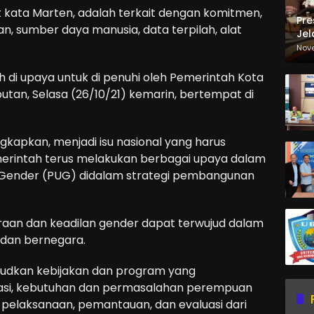
t kata Marten, adalah terkait dengan komitmen,
Pre
, sumber daya manusia, data terpilah, alat
Jel
Ma
Nov
Sa
ah di upaya untuk di penuhi oleh Pemerintah Kota
utan, Selasa (26/10/21) kemarin, bertempat di
gkapkan, menjadi isu nasional yang harus
emerintah terus melakukan berbagai upaya dalam
ender (PUG) didalam strategi pembangunan
araan dan keadilan gender dapat terwujud dalam
 dan bernegara.
ujudkan kebijakan dan program yang
asi, kebutuhan dan permasalahan perempuan
 pelaksanaan, pemantauan, dan evaluasi dari