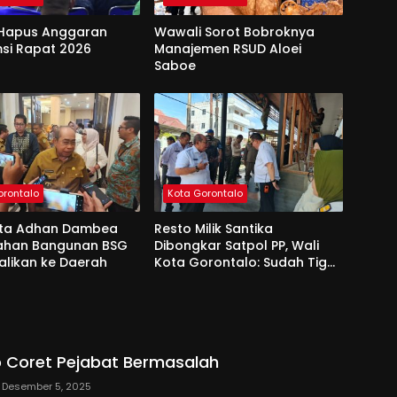
Hapus Anggaran
Wawali Sorot Bobroknya
si Rapat 2026
Manajemen RSUD Aloei
Saboe
orontalo
Kota Gorontalo
ota Adhan Dambea
Resto Milik Santika
Lahan Bangunan BSG
Dibongkar Satpol PP, Wali
alikan ke Daerah
Kota Gorontalo: Sudah Tiga
Kali Kami Tegur
 Coret Pejabat Bermasalah
Desember 5, 2025