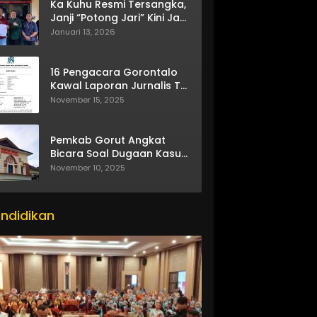
Ka Kuhu Resmi Tersangka,
Janji “Potong Jari” Kini Jadi
Bumerang
Januari 13, 2026
16 Pengacara Gorontalo
Kawal Laporan Jurnalis TV
One
November 15, 2025
Pemkab Gorut Angkat
Bicara Soal Dugaan Kasus
Asusila Oknum ASN
November 10, 2025
ndidikan