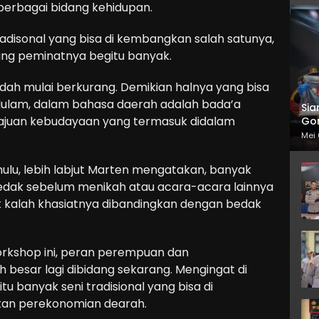
iberbagai bidang kehidupan.
radisonal yang bisa di kembangkan salah satunya,
yang peminatnya begitu banyak.
udah mulai berkurang. Demikian halnya yang bisa
dulam, dalam bahasa daerah adalah bada’a
Sia
ajuan kebudayaan yang termasuk didalam
Gor
Mei 
hulu, lebih labjut Marten mengatakan, banyak
edak sebelum menikah atau acara-acara lainnya
k kalah khasiatnya dibandingkan dengan bedak
rkshop ini, peran perempuan dan
h besar lagi dibidang sekarang. Mengingat di
tu banyak seni tradisional yang bisa di
kan perekonomian dearah.