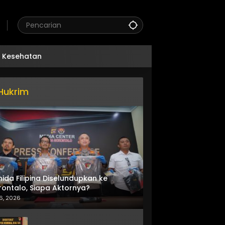
Kesehatan
Hukrim
nida Filipina Diselundupkan ke
ontalo, Siapa Aktornya?
6, 2026