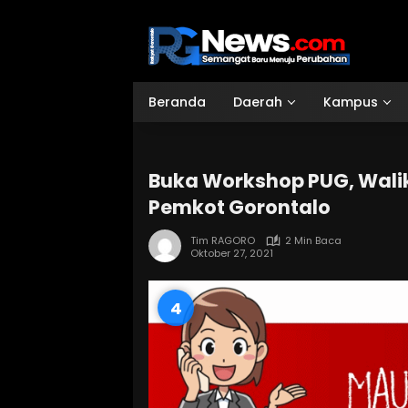
Langsung
ke
konten
Beranda
Daerah
Kampus
Buka Workshop PUG, Wali
Pemkot Gorontalo
Tim RAGORO
2 Min Baca
Oktober 27, 2021
3