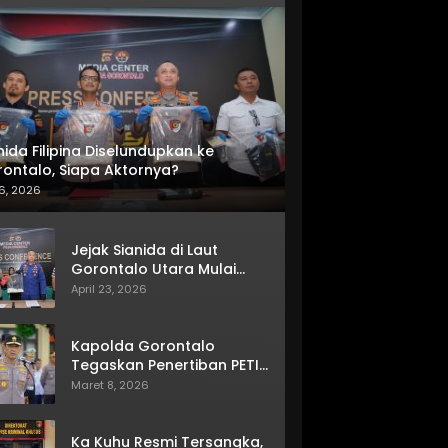
nida Filipina Diselundupkan ke
ontalo, Siapa Aktornya?
6, 2026
Jejak Sianida di Laut
Gorontalo Utara Mulai
Terkuak
April 23, 2026
Kapolda Gorontalo
Tegaskan Penertiban PETI
Terus Berjalan
Maret 8, 2026
Ka Kuhu Resmi Tersangka,