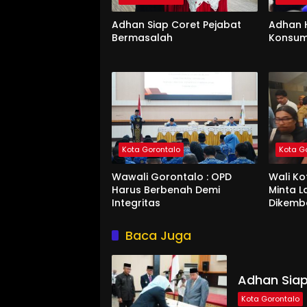
Adhan Siap Coret Pejabat
Adhan 
Bermasalah
Konsum
Kota Gorontalo
Kota G
Wawali Gorontalo : OPD
Wali K
Harus Berbenah Demi
Minta 
Integritas
Dikemb
Baca Juga
Adhan Siap
Kota Gorontalo