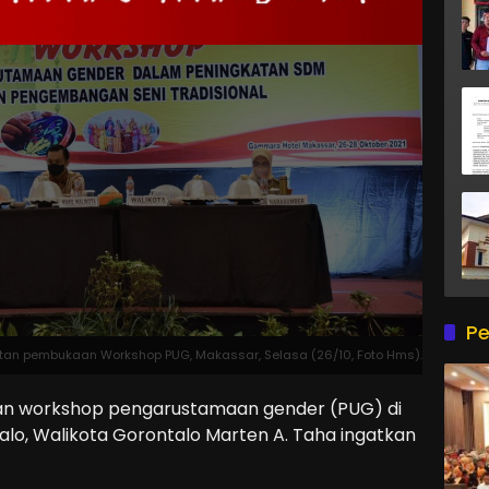
Pe
tan pembukaan Workshop PUG, Makassar, Selasa (26/10, Foto Hms).
n workshop pengarustamaan gender (PUG) di
lo, Walikota Gorontalo Marten A. Taha ingatkan