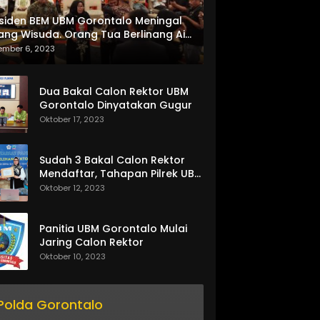
siden BEM UBM Gorontalo Meningal
ang Wisuda. Orang Tua Berlinang Air
ta Menerima SKL dan Pemasangan
ember 6, 2023
lempang
Dua Bakal Calon Rektor UBM
Gorontalo Dinyatakan Gugur
Oktober 17, 2023
Sudah 3 Bakal Calon Rektor
Mendaftar, Tahapan Pilrek UBM
Gorontalo Makin Seru
Oktober 12, 2023
Panitia UBM Gorontalo Mulai
Jaring Calon Rektor
Oktober 10, 2023
Polda Gorontalo