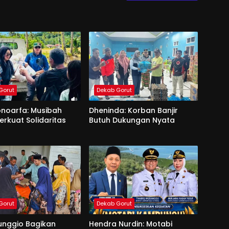
Gorut
Dekab Gorut
onoarfa: Musibah
Dheninda: Korban Banjir
erkuat Solidaritas
Butuh Dukungan Nyata
Gorut
Dekab Gorut
unggio Bagikan
Hendra Nurdin: Motabi