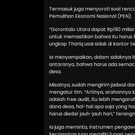
Termasuk juga menyoroti soal ren
Pemulihan Ekonomi Nasional (PEN).
“Gorontalo Utara dapat Rp190 miliar
untuk memastikan bahwa itu harus 
ungkap Thariq usai sidak di kantor t
Ia menyampaikan, dalam sidaknya it
antaranya, bahwa harus ada semac
desa.
Misalnya, sudah mengirim jadwal dan 
mengatur tim. “Artinya, arahannya
adalah free audit, itu lebih menga
dana desa, hal-hal apa saja yang har
harus diedar jauh-jauh hari,” terangn
Ia juga meminta, instrumen peng
kecamatan juga memiliki fungsi pen