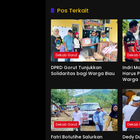
Pos Terkait
Dekab Gorut
Dekab 
DPRD Gorut Tunjukkan
Indri M
Solidaritas bagi Warga Biau
Harus P
Warga
Dekab Gorut
Dekab 
Fatri Botutihe Salurkan
Dedy D