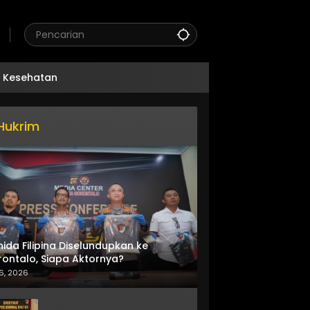
Kesehatan
Hukrim
nida Filipina Diselundupkan ke
ontalo, Siapa Aktornya?
6, 2026