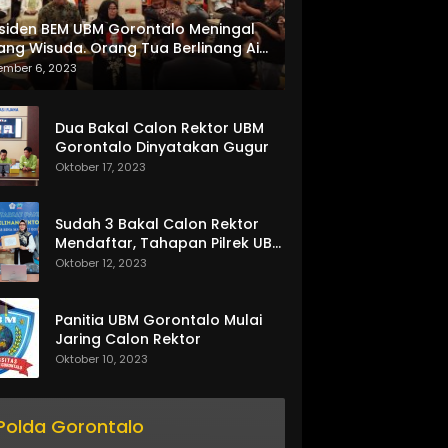
siden BEM UBM Gorontalo Meningal
ang Wisuda. Orang Tua Berlinang Air
ta Menerima SKL dan Pemasangan
ember 6, 2023
lempang
Dua Bakal Calon Rektor UBM
Gorontalo Dinyatakan Gugur
Oktober 17, 2023
Sudah 3 Bakal Calon Rektor
Mendaftar, Tahapan Pilrek UBM
Gorontalo Makin Seru
Oktober 12, 2023
Panitia UBM Gorontalo Mulai
Jaring Calon Rektor
Oktober 10, 2023
Polda Gorontalo