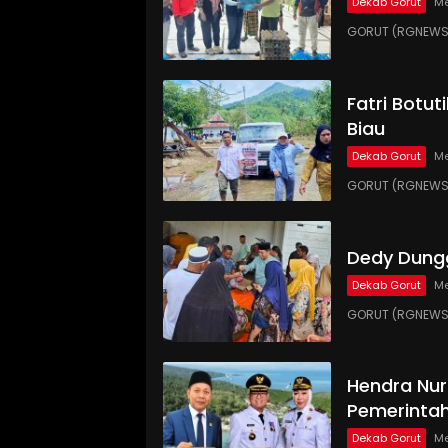
Dekab Gorut
Me
GORUT (RGNEWS.C
Fatri Botut
Biau
Dekab Gorut
Me
GORUT (RGNEWS.
Dedy Dungg
Dekab Gorut
Me
GORUT (RGNEWS.
Hendra Nur
Pemerinta
Dekab Gorut
Me