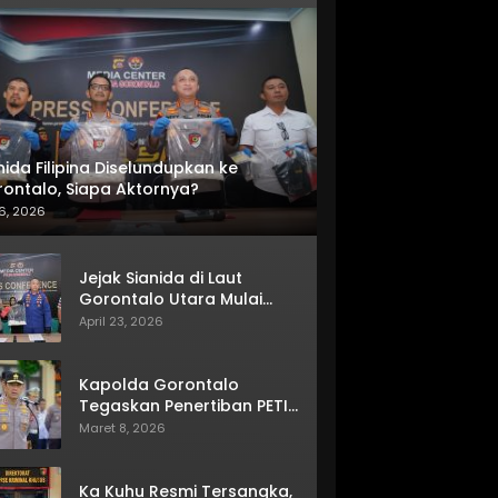
nida Filipina Diselundupkan ke
ontalo, Siapa Aktornya?
6, 2026
Jejak Sianida di Laut
Gorontalo Utara Mulai
Terkuak
April 23, 2026
Kapolda Gorontalo
Tegaskan Penertiban PETI
Terus Berjalan
Maret 8, 2026
Ka Kuhu Resmi Tersangka,