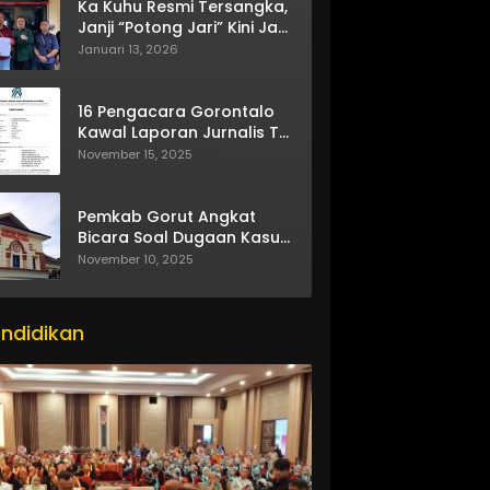
Ka Kuhu Resmi Tersangka,
Janji “Potong Jari” Kini Jadi
Bumerang
Januari 13, 2026
16 Pengacara Gorontalo
Kawal Laporan Jurnalis TV
One
November 15, 2025
Pemkab Gorut Angkat
Bicara Soal Dugaan Kasus
Asusila Oknum ASN
November 10, 2025
ndidikan