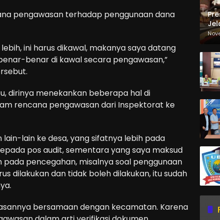
cana pengawasan terhadap penggunaan dana
Pre
Jel
Ma
Nov
Sa
 lebih, ini harus dikawal, makanya saya datang
benar-benar di kawal secara pengawasan,”
ersebut.
u, dirinya menekankan beberapa hal di
am rencana pengawasan dari Inspektorat ke
lain-lain ke desa, yang sifatnya lebih pada
 kepada pos audit, sementara yang saya maksud
rah pada pencegahan, misalnya soal penggunaan
us dilakukan dan tidak boleh dilakukan, itu sudah
ya.
awasannya bersamaan dengan kecamatan. Karena
gawasan dalam arti verifikasi dokumen.