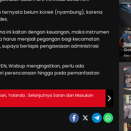
n ternyata belum konek (nyambung), karena
des.
rena ini kaitan dengan keuangan, maka instrumen
uga harus menjadi pegangan bagi kecamatan
Sia
, supaya berlapis pengawasan administrasi
Gor
Mei 
EN, Wabup mengingatkan, perlu ada
ari perencanaan hingga pada pemanfaatan
n, Yolanda : Selanjutnya Saran dan Masukan