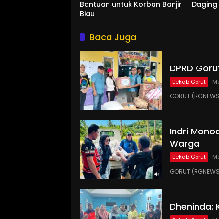
Bantuan untuk Korban Banjir
Daging
Biau
Baca Juga
DPRD Gorut
Dekab Gorut
Me
GORUT (RGNEWS.
Indri Monoa
Warga
Dekab Gorut
Me
GORUT (RGNEWS.
Dheninda: 