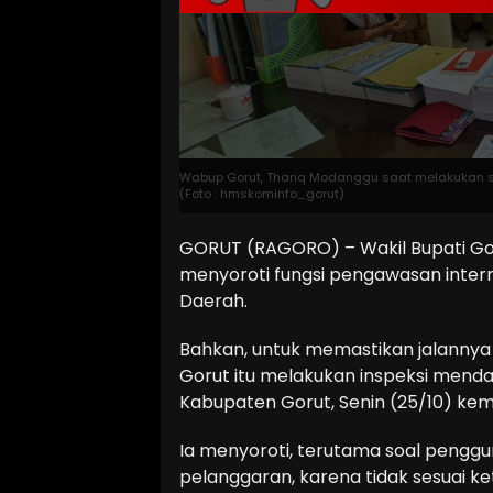
Wabup Gorut, Thariq Modanggu saat melakukan sid
(Foto : hmskominfo_gorut)
GORUT (RAGORO) – Wakil Bupati Go
menyoroti fungsi pengawasan inter
Daerah.
Bahkan, untuk memastikan jalannya 
Gorut itu melakukan inspeksi menda
Kabupaten Gorut, Senin (25/10) kem
Ia menyoroti, terutama soal penggun
pelanggaran, karena tidak sesuai ke