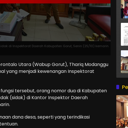
ak di Inspektorat Daerah Kabupaten Gorut, Senin (25/10) kemarin.
rontalo Utara (Wabup Gorut), Thariq Modanggu
nal yang menjadi kewenangan Inspektorat
Pe
fungsi tersebut, orang nomor dua di Kabupaten
dak (sidak) di Kantor Inspektor Daerah
arin.
aan dana desa, seperti yang terindikasi
tentuan.