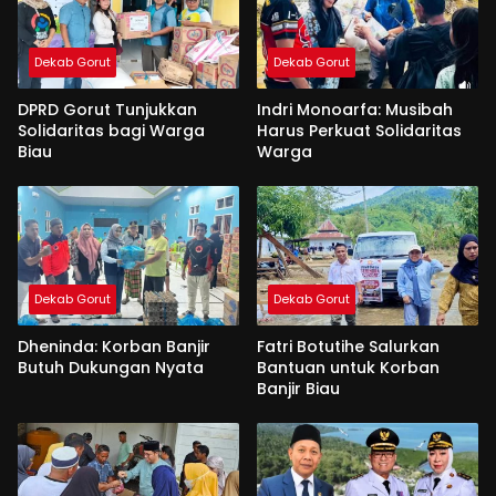
Dekab Gorut
Dekab Gorut
DPRD Gorut Tunjukkan
Indri Monoarfa: Musibah
Solidaritas bagi Warga
Harus Perkuat Solidaritas
Biau
Warga
Dekab Gorut
Dekab Gorut
Dheninda: Korban Banjir
Fatri Botutihe Salurkan
Butuh Dukungan Nyata
Bantuan untuk Korban
Banjir Biau