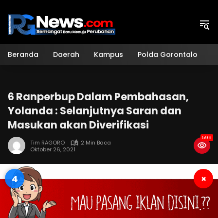
Langsung
ke
konten
Beranda
Daerah
Kampus
Polda Gorontalo
H
6 Ranperbup Dalam Pembahasan,
Yolanda : Selanjutnya Saran dan
Masukan akan Diverifikasi
599
Tim RAGORO
2 Min Baca
Oktober 26, 2021
3
×