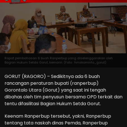
Rapat pembahasan 6 buah Ranperbup yang diselenggarakan oleh
Bagian Hukum Setda Gorut, kemarin. (Foto : hmskominfo_gorut)
GORUT (RAGORO) – Sedikitnya ada 6 buah
rancangan peraturan bupati (ranperbup)
Gorontalo Utara (Gorut) yang saat ini tengah
dibahas oleh tim penyusun bersama OPD terkait dan
tentu difasilitasi Bagian Hukum Setda Gorut.
Keenam Ranperbup tersebut, yakni, Ranperbup
tentang tata naskah dinas Pemda, Ranperbup