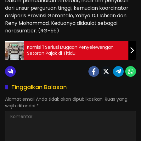
Dalam pembahasan tersebut, hadir tim penyusun
dari unsur perguruan tinggi, kemudian koordinator
arsiparis Provinsi Gorontalo, Yahya DJ Ichsan dan
Reny Mohammad. Keduanya didaulat sebagai
narasumber. (RG-56)
Komisi 1 Seriusi Dugaan Penyelewengan
Setoran Pajak di Titidu
Tinggalkan Balasan
Alamat email Anda tidak akan dipublikasikan.
Ruas yang
wajib ditandai
*