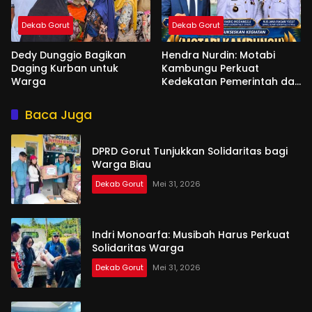
Dekab Gorut
Dekab Gorut
Dedy Dunggio Bagikan
Hendra Nurdin: Motabi
Daging Kurban untuk
Kambungu Perkuat
Warga
Kedekatan Pemerintah dan
Warga
Baca Juga
DPRD Gorut Tunjukkan Solidaritas bagi
Warga Biau
Dekab Gorut
Mei 31, 2026
Indri Monoarfa: Musibah Harus Perkuat
Solidaritas Warga
Dekab Gorut
Mei 31, 2026