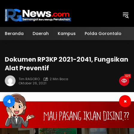
Langsung
ke
konten
Beranda
Daerah
Kampus
Polda Gorontalo
H
Dokumen RP3KP 2021-2041, Fungsikan
Alat Preventif
625
Tim RAGORO
2 Min Baca
Oktober 26, 2021
4
×