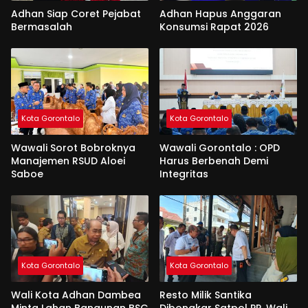
Adhan Siap Coret Pejabat
Adhan Hapus Anggaran
Bermasalah
Konsumsi Rapat 2026
Kota Gorontalo
Kota Gorontalo
Wawali Sorot Bobroknya
Wawali Gorontalo : OPD
Manajemen RSUD Aloei
Harus Berbenah Demi
Saboe
Integritas
Kota Gorontalo
Kota Gorontalo
Wali Kota Adhan Dambea
Resto Milik Santika
Minta Lahan Bangunan BSG
Dibongkar Satpol PP, Wali