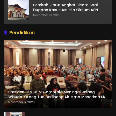
Pemkab Gorut Angkat Bicara Soal
Dugaan Kasus Asusila Oknum ASN
November 10, 2025
Pendidikan
Presiden BEM UBM Gorontalo Meningal Jelang
Wisuda. Orang Tua Berlinang Air Mata Menerima SKL
dan Pemasangan Salempang
November 6, 2023