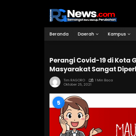
Langsung
ke
konten
Beranda
Daerah
Kampus
Perangi Covid-19 di Kota 
Masyarakat Sangat Diper
Tim RAGORO
1 Min Baca
Oktober 25, 2021
4