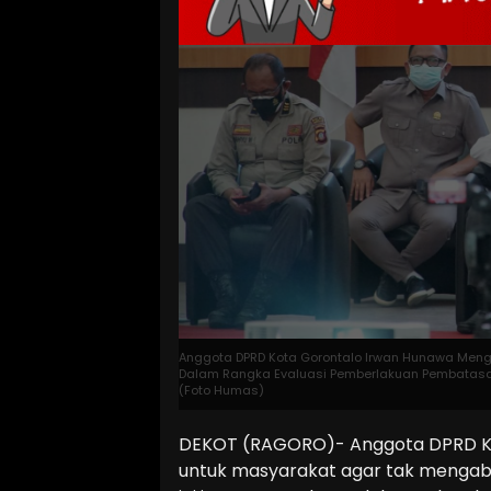
Anggota DPRD Kota Gorontalo Irwan Hunawa Meng
Dalam Rangka Evaluasi Pemberlakuan Pembatasan
(Foto Humas)
DEKOT (RAGORO)- Anggota DPRD Kot
untuk masyarakat agar tak mengaba