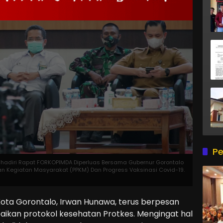
Pe
hadiri Rapat FORKOPIMDA Diperluas Bersama Gubernur Gorontalo
 Kegiatan Masyarakat (PPKM) Dan Progress Vaksinasi Covid-19.
a Gorontalo, Irwan Hunawa, terus berpesan
ikan protokol kesehatan Protkes. Mengingat hal