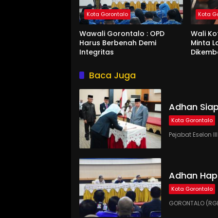
Kota Gorontalo
Kota G
Wawali Gorontalo : OPD
Wali K
Harus Berbenah Demi
Minta 
Integritas
Dikemb
Baca Juga
Adhan Siap
Kota Gorontalo
Pejabat Eselon 
Adhan Hap
Kota Gorontalo
GORONTALO (RGN