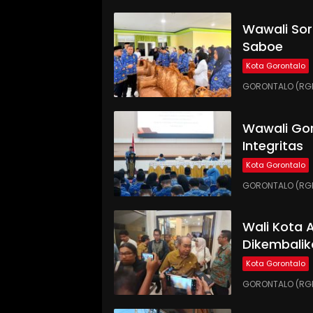
Wawali Sor
Saboe
Kota Gorontalo
GORONTALO (RGNE
Wawali Gor
Integritas
Kota Gorontalo
GORONTALO (RGNE
Wali Kota
Dikembalik
Kota Gorontalo
GORONTALO (RGN