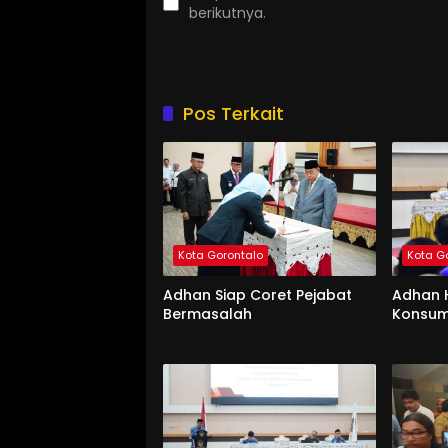
berikutnya.
Pos Terkait
Kota Gorontalo
Kota G
Adhan Siap Coret Pejabat
Adhan 
Bermasalah
Konsum