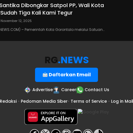
 Santika Dibongkar Satpol PP, Wali Kota
 Sudah Tiga Kali Kami Tegur
November 12, 2025
EWS.COM) – Pemerintah Kota Gorontalo melalui Satuan…
RG
.NEWS
Daftarkan Email
Advertise
Career
Contact Us
Redaksi
•
Pedoman Media Siber
•
Terms of Service
•
Log in Mai