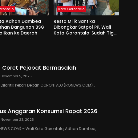
orontalo
Kota Gorontalo
ota Adhan Dambea
Resto Milik Santika
Lahan Bangunan BSG
Dibongkar Satpol PP, Wali
alikan ke Daerah
Kota Gorontalo: Sudah Tiga
Kali Kami Tegur
 Coret Pejabat Bermasalah
Desember 5, 2025
III Dilantik Pekan Depan GORONTALO (RGNEWS.COM)…
us Anggaran Konsumsi Rapat 2026
November 23, 2025
EWS.COM) – Wali Kota Gorontalo, Adhan Dambea,…