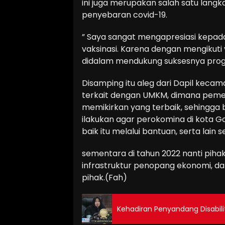
ini juga merupakan salah satu lan
penyebaran covid-19.
” Saya sangat mengapresiasi kepa
vaksinasi. Karena dengan mengikuti
didalam mendukung suksesnya progr
Disamping itu aleg dari Dapil keca
terkait dengan UMKM, dimana pemer
memikirkan yang terbaik, sehingga
ilakukan agar perokomina di kota Go
baik itu melalui bantuan, serta lain 
sementara di tahun 2022 nanti pi
infrastruktur penopang ekonomi, d
pihak.(Fah)
Kehadiran Penyandang Disabili