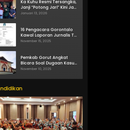
Ka Kuhu Resmi Tersangka,
Janji “Potong Jari” Kini Jadi
Bumerang
Januari 13, 2026
16 Pengacara Gorontalo
Kawal Laporan Jurnalis TV
One
November 15, 2025
Pemkab Gorut Angkat
Bicara Soal Dugaan Kasus
Asusila Oknum ASN
November 10, 2025
ndidikan