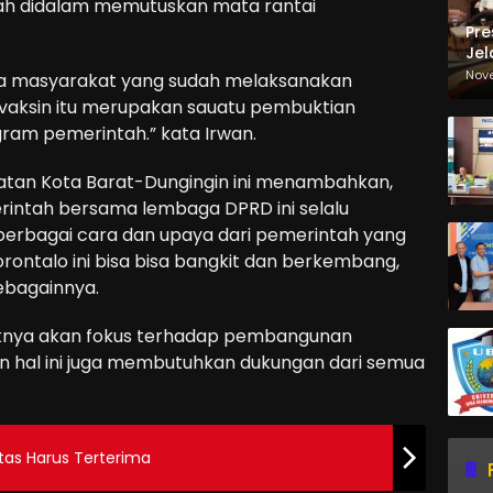
gkah didalam memutuskan mata rantai
Pre
Jel
Ma
Nov
da masyarakat yang sudah melaksanakan
Sa
 vaksin itu merupakan sauatu pembuktian
am pemerintah.” kata Irwan.
matan Kota Barat-Dungingin ini menambahkan,
intah bersama lembaga DPRD ini selalu
 berbagai cara dan upaya dari pemerintah yang
rontalo ini bisa bisa bangkit dan berkembang,
sebagainnya.
haknya akan fokus terhadap pembangunan
an hal ini juga membutuhkan dukungan dari semua
tas Harus Terterima