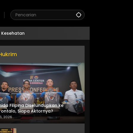
Kesehatan
Hukrim
nida Filipina Diselundupkan ke
ontalo, Siapa Aktornya?
6, 2026