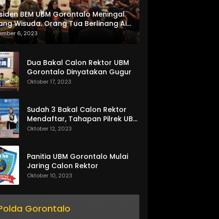
siden BEM UBM Gorontalo Meningal
ang Wisuda. Orang Tua Berlinang Air
ta Menerima SKL dan Pemasangan
ember 6, 2023
lempang
Dua Bakal Calon Rektor UBM
Gorontalo Dinyatakan Gugur
Oktober 17, 2023
Sudah 3 Bakal Calon Rektor
Mendaftar, Tahapan Pilrek UBM
Gorontalo Makin Seru
Oktober 12, 2023
Panitia UBM Gorontalo Mulai
Jaring Calon Rektor
Oktober 10, 2023
Polda Gorontalo