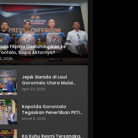
nida Filipina Diselundupkan ke
ontalo, Siapa Aktornya?
6, 2026
Jejak Sianida di Laut
Gorontalo Utara Mulai
Terkuak
April 23, 2026
Kapolda Gorontalo
Tegaskan Penertiban PETI
Terus Berjalan
Maret 8, 2026
Ka Kuhu Resmi Tersangka,