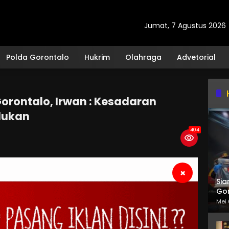
Jumat, 7 Agustus 2026
Polda Gorontalo
Hukrim
Olahraga
Advetorial
Gorontalo, Irwan : Kesadaran
lukan
404
×
Sia
Gor
Mei 