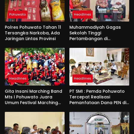
Pohuwato
Headlines
Polres Pohuwato Tahan 11
Muhammadiyah Gagas
Tersangka Narkoba, Ada
Sekolah Tinggi
Jaringan Lintas Provinsi
Pertambangan di
Pohuwato
Headlines
Headlines
Gita Insani Marching Band
PT SMI : Pemda Pohuwato
Mts I Pohuwato Juara
Tercepat Realisasi
Umum Festival Marching
Pemanfataan Dana PEN di
Band di Makassar
Gorontalo