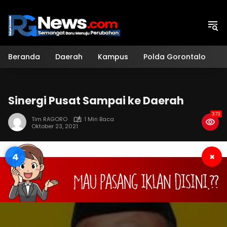
Langsung
ke
konten
Beranda
Daerah
Kampus
Polda Gorontalo
H
Sinergi Pusat Sampai ke Daerah
373
Tim RAGORO
1 Min Baca
Oktober 23, 2021
3
×