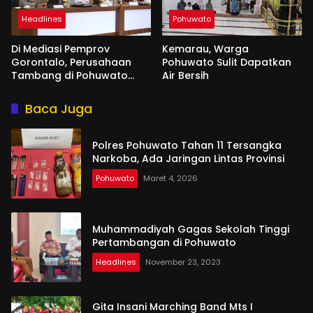
Headlines
Pohuwato
Di Mediasi Pemprov
Kemarau, Warga
Gorontalo, Perusahaan
Pohuwato Sulit Dapatkan
Tambang di Pohuwato
Air Bersih
Akan Kucurkan Tali Asih ke
Ribuan Penambang
Baca Juga
Polres Pohuwato Tahan 11 Tersangka
Narkoba, Ada Jaringan Lintas Provinsi
Pohuwato
Maret 4, 2026
Muhammadiyah Gagas Sekolah Tinggi
Pertambangan di Pohuwato
Headlines
November 23, 2023
Gita Insani Marching Band Mts I