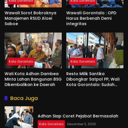
Kota Gorontalo
Kota Gorontalo
Wawali Sorot Bobroknya
Wawali Gorontalo : OPD
Manajemen RSUD Aloei
Harus Berbenah Demi
Saboe
Integritas
Kota Gorontalo
Kota Gorontalo
Wali Kota Adhan Dambea
Resto Milik Santika
Minta Lahan Bangunan BSG
Dibongkar Satpol PP, Wali
Dikembalikan ke Daerah
Kota Gorontalo: Sudah
Tiga Kali Kami Tegur
Baca Juga
Adhan Siap Coret Pejabat Bermasalah
Kota Gorontalo
Desember 5, 2025