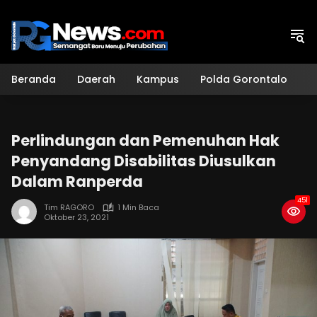
Langsung
ke
konten
Beranda
Daerah
Kampus
Polda Gorontalo
H
Perlindungan dan Pemenuhan Hak
Penyandang Disabilitas Diusulkan
Dalam Ranperda
451
Tim RAGORO
1 Min Baca
Oktober 23, 2021