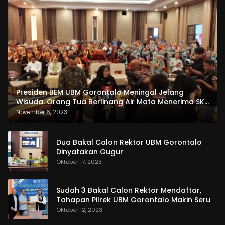
Presiden BEM UBM Gorontalo Meningal Jelang
Wisuda. Orang Tua Berlinang Air Mata Menerima SKL
dan Pemasangan Salempang
November 6, 2023
Dua Bakal Calon Rektor UBM Gorontalo
Dinyatakan Gugur
Oktober 17, 2023
Sudah 3 Bakal Calon Rektor Mendaftar,
Tahapan Pilrek UBM Gorontalo Makin Seru
Oktober 12, 2023