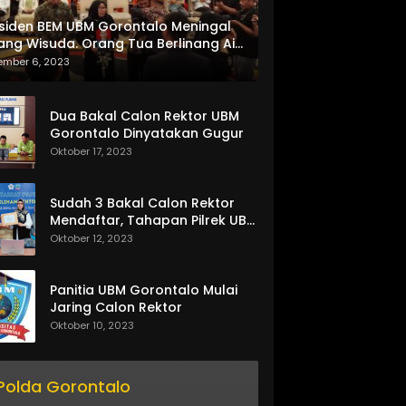
siden BEM UBM Gorontalo Meningal
ang Wisuda. Orang Tua Berlinang Air
ta Menerima SKL dan Pemasangan
ember 6, 2023
lempang
Dua Bakal Calon Rektor UBM
Gorontalo Dinyatakan Gugur
Oktober 17, 2023
Sudah 3 Bakal Calon Rektor
Mendaftar, Tahapan Pilrek UBM
Gorontalo Makin Seru
Oktober 12, 2023
Panitia UBM Gorontalo Mulai
Jaring Calon Rektor
Oktober 10, 2023
Polda Gorontalo