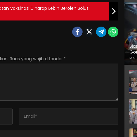
tan Vaksinasi Diharap Lebih Beroleh Solusi
Sia
Gor
Mei 
kan.
Ruas yang wajib ditandai
*