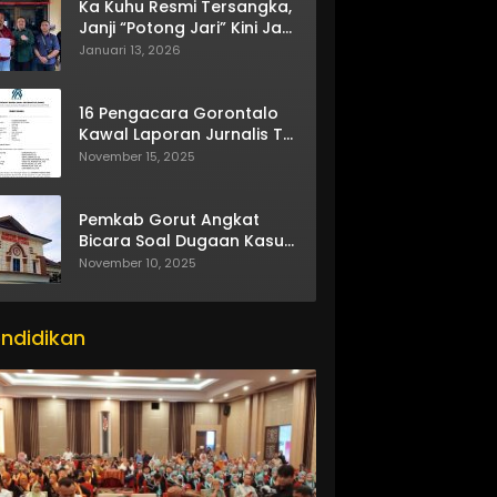
Ka Kuhu Resmi Tersangka,
Janji “Potong Jari” Kini Jadi
Bumerang
Januari 13, 2026
16 Pengacara Gorontalo
Kawal Laporan Jurnalis TV
One
November 15, 2025
Pemkab Gorut Angkat
Bicara Soal Dugaan Kasus
Asusila Oknum ASN
November 10, 2025
ndidikan