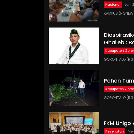
Nasional
Juni 
KAMPUS (RGNEWS
Diaspirasi
Ghalieb : B
Kabupaten Goron
GORONTALO (RGN
Pohon Tumb
Kabupaten Goron
GORONTALO (RGN
FKM Unigo 
Kesehatan
Mei