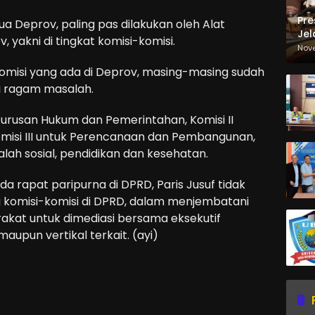
Pre
tua Deprov, paling pas dilakukan oleh Alat
Jel
yakni di tingkat komisi-komisi.
Ma
Nov
Sa
omisi yang ada di Deprov, masing-masing sudah
 ragam masalah.
 urusan Hukum dan Pemerintahan, Komisi II
omisi III untuk Perencanaan dan Pembangunan,
lah sosial, pendidikan dan kesehatan.
 rapat paripurna di DPRD, Paris Jusuf tidak
g komisi-komisi di DPRD, dalam menjembatani
rakat untuk dimediasi bersama eksekutif
aupun vertikal terkait. (ayi)