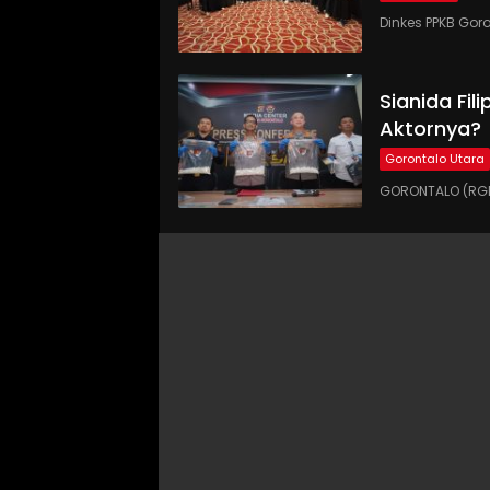
Dinkes PPKB Gor
Sianida Fil
Aktornya?
Gorontalo Utara
GORONTALO (RGNE