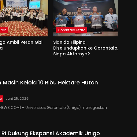
atan
Gorontalo Utara
go Ambil Peran Gizi
Sianida Filipina
na
Diselundupkan ke Gorontalo,
Siapa Aktornya?
 Masih Kelola 10 Ribu Hektare Hutan
lo
Juni 25, 2026
EWS.COM) – Universitas Gorontalo (Unigo) menegaskan
RI Dukung Ekspansi Akademik Unigo