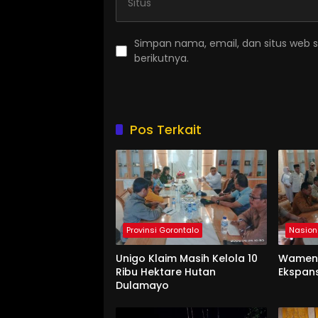
Simpan nama, email, dan situs web 
berikutnya.
Pos Terkait
Provinsi Gorontalo
Nasion
Unigo Klaim Masih Kelola 10
Wament
Ribu Hektare Hutan
Ekspan
Dulamayo