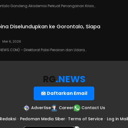
ontalo Gandeng Akademisi Perkuat Penanganan Krisis…
ipina Diselundupkan ke Gorontalo, Siapa
Mei 6, 2026
WS.COM) – Direktorat Polisi Perairan dan Udara…
RG
.NEWS
Daftarkan Email
Advertise
Career
Contact Us
Redaksi
•
Pedoman Media Siber
•
Terms of Service
•
Log in Mai