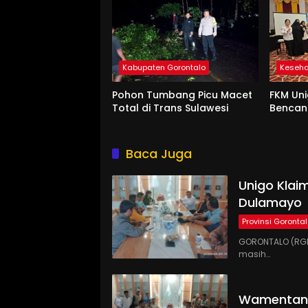
Kabupaten Gorontalo
Keseh
Pohon Tumbang Picu Macet
FKM Uni
Total di Trans Sulawesi
Benca
Baca Juga
Unigo Klaim
Dulamayo
Provinsi Goronta
GORONTALO (RGN
masih…
Wamentan 