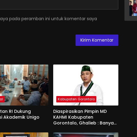
saya pada peramban ini untuk komentar saya
al
Kabupaten Gorontalo
an RI Dukung
Diaspirasikan Pimpin MD
si Akademik Unigo
KAHMI Kabupaten
Gorontalo, Ghalieb : Banyak
Senior Lebih Layak