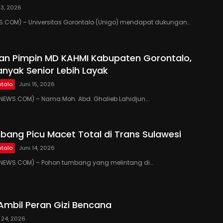
23, 2026
.COM) – Universitas Gorontalo (Unigo) mendapat dukungan…
kan Pimpin MD KAHMI Kabupaten Gorontalo,
anyak Senior Lebih Layak
talo
Juni 15, 2026
EWS.COM) – Nama Moh. Abd. Ghalieb Lahidjun…
ang Picu Macet Total di Trans Sulawesi
talo
Juni 14, 2026
EWS.COM) – Pohon tumbang yang melintang di…
Ambil Peran Gizi Bencana
 24, 2026