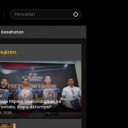
Kesehatan
Hukrim
nida Filipina Diselundupkan ke
ontalo, Siapa Aktornya?
6, 2026