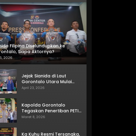
nida Filipina Diselundupkan ke
ontalo, Siapa Aktornya?
6, 2026
Jejak Sianida di Laut
Gorontalo Utara Mulai
Terkuak
April 23, 2026
Kapolda Gorontalo
Tegaskan Penertiban PETI
Terus Berjalan
Maret 8, 2026
Ka Kuhu Resmi Tersangka,