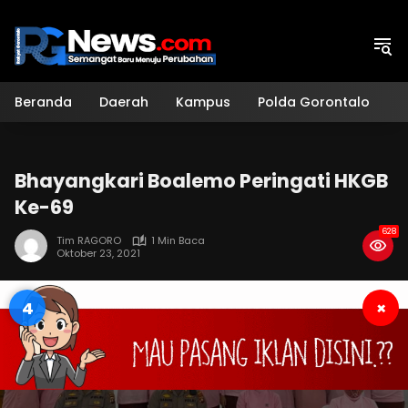
Langsung
ke
konten
Beranda
Daerah
Kampus
Polda Gorontalo
H
Bhayangkari Boalemo Peringati HKGB
Ke-69
628
Tim RAGORO
1 Min Baca
Oktober 23, 2021
3
×