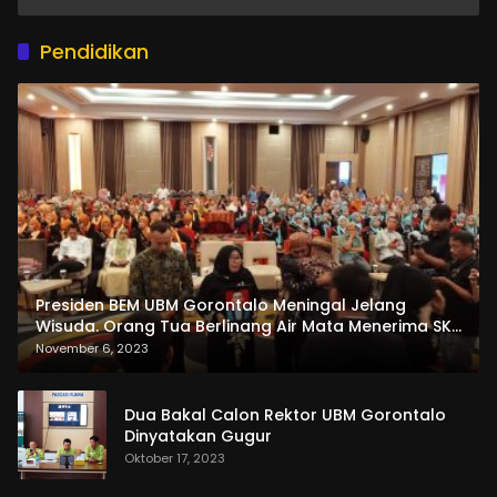
Pendidikan
Presiden BEM UBM Gorontalo Meningal Jelang
Wisuda. Orang Tua Berlinang Air Mata Menerima SKL
dan Pemasangan Salempang
November 6, 2023
Dua Bakal Calon Rektor UBM Gorontalo
Dinyatakan Gugur
Oktober 17, 2023