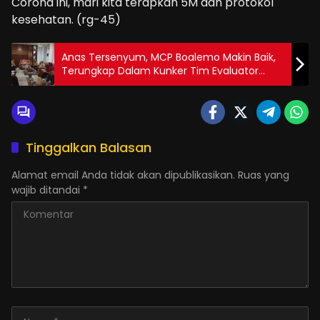
Corona ini, mari kita terapkan 5M dan protokol
kesehatan. (rg-45)
Anas Tersenyum, MCP Boalemo Makin Baik,
Terungkap Dalam Kunker Tim Evaluator
SAKIP & TLHE
Tinggalkan Balasan
Alamat email Anda tidak akan dipublikasikan.
Ruas yang
wajib ditandai
*