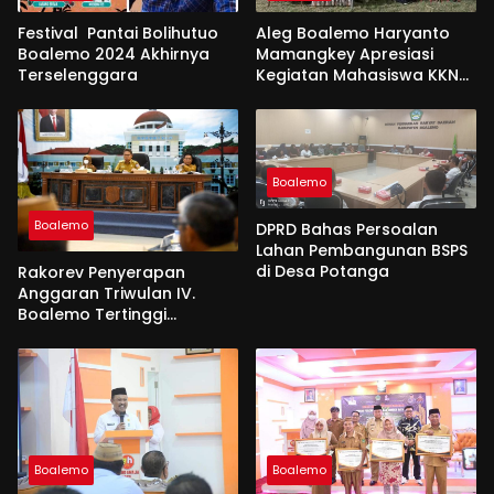
Festival Pantai Bolihutuo
Aleg Boalemo Haryanto
Boalemo 2024 Akhirnya
Mamangkey Apresiasi
Terselenggara
Kegiatan Mahasiswa KKN
PK UNG di Desa Tabongo
Boalemo
Boalemo
DPRD Bahas Persoalan
Lahan Pembangunan BSPS
di Desa Potanga
Rakorev Penyerapan
Anggaran Triwulan IV.
Boalemo Tertinggi
Realisasi Fisik 96,92 %
Boalemo
Boalemo