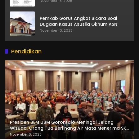
November 15, 2025
Pemkab Gorut Angkat Bicara Soal
Dugaan Kasus Asusila Oknum ASN
November 10, 2025
Pendidikan
Presiden BEM UBM Gorontalo Meningal Jelang
Wisuda. Orang Tua Berlinang Air Mata Menerima SKL
dan Pemasangan Salempang
November 6, 2023