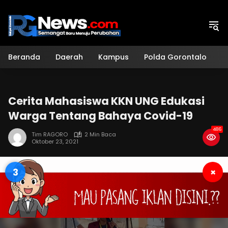
Langsung
ke
konten
Beranda
Daerah
Kampus
Polda Gorontalo
H
Cerita Mahasiswa KKN UNG Edukasi
Warga Tentang Bahaya Covid-19
486
Tim RAGORO
2 Min Baca
Oktober 23, 2021
2
×