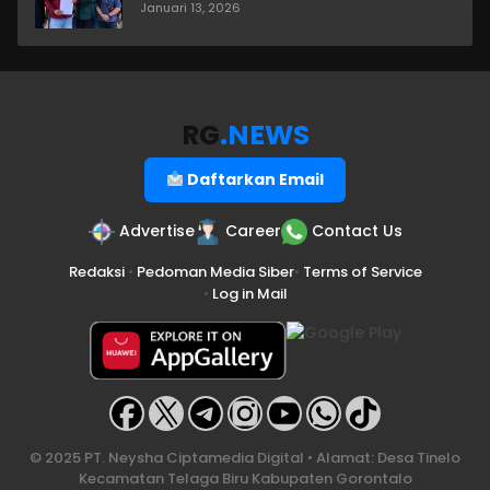
Januari 13, 2026
RG
.NEWS
Daftarkan Email
Advertise
Career
Contact Us
Redaksi
•
Pedoman Media Siber
•
Terms of Service
•
Log in Mail
© 2025 PT. Neysha Ciptamedia Digital • Alamat: Desa Tinelo
Kecamatan Telaga Biru Kabupaten Gorontalo