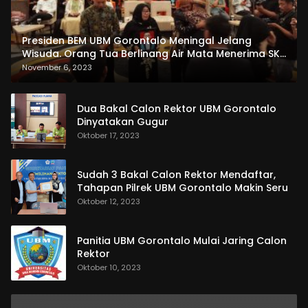
Presiden BEM UBM Gorontalo Meningal Jelang
Wisuda. Orang Tua Berlinang Air Mata Menerima SKL
dan Pemasangan Salempang
November 6, 2023
Dua Bakal Calon Rektor UBM Gorontalo
Dinyatakan Gugur
Oktober 17, 2023
Sudah 3 Bakal Calon Rektor Mendaftar,
Tahapan Pilrek UBM Gorontalo Makin Seru
Oktober 12, 2023
Panitia UBM Gorontalo Mulai Jaring Calon
Rektor
Oktober 10, 2023