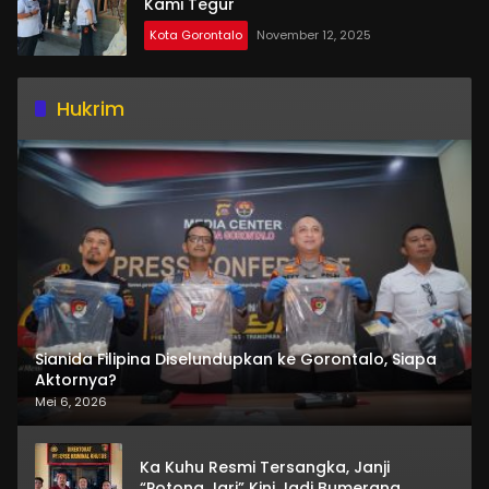
Kami Tegur
Kota Gorontalo
November 12, 2025
Hukrim
Sianida Filipina Diselundupkan ke Gorontalo, Siapa
Aktornya?
Mei 6, 2026
Ka Kuhu Resmi Tersangka, Janji
“Potong Jari” Kini Jadi Bumerang