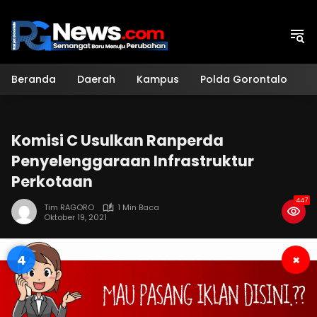
Langsung
ke
konten
Beranda
Daerah
Kampus
Polda Gorontalo
H
Komisi C Usulkan Ranperda
Penyelenggaraan Infrastruktur
Perkotaan
447
Tim RAGORO
1 Min Baca
Oktober 19, 2021
3
×