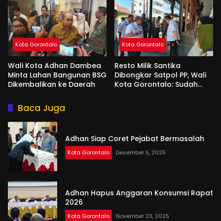
Kota Gorontalo
Kota Gorontalo
Wali Kota Adhan Dambea
Resto Milik Santika
Minta Lahan Bangunan BSG
Dibongkar Satpol PP, Wali
Dikembalikan ke Daerah
Kota Gorontalo: Sudah
Tiga Kali Kami Tegur
Baca Juga
Adhan Siap Coret Pejabat Bermasalah
Kota Gorontalo
Desember 5, 2025
Adhan Hapus Anggaran Konsumsi Rapat
2026
Kota Gorontalo
November 23, 2025