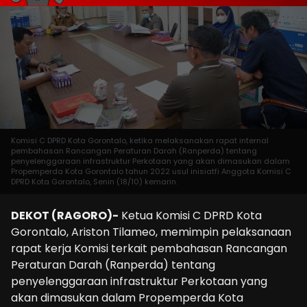
Komisi C DPRD Kota Gorontalo, ketika melaksanakan rapat internal
pembahasan Rancangan Peraturan Darah (Ranperda) tentang
penyelenggaraan infrastruktur Perkotaan yang akan dimasukan dalam
Propemperda Kota Gorontalo tahun 2022 usul inisiatfi Anggota Komisi C
DPRD Kota Gorontalo, Senin (18/10) kemarin.
DEKOT (RAGORO)-
Ketua Komisi C DPRD Kota
Gorontalo, Ariston Tilameo, memimpin pelaksanaan
rapat kerja Komisi terkait pembahasan Rancangan
Peraturan Darah (Ranperda) tentang
penyelenggaraan infrastruktur Perkotaan yang
akan dimasukan dalam Propemperda Kota