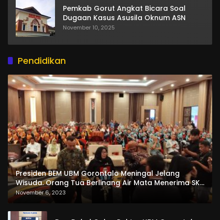
Pemkab Gorut Angkat Bicara Soal
Dugaan Kasus Asusila Oknum ASN
November 10, 2025
Pendidikan
Presiden BEM UBM Gorontalo Meningal Jelang
Wisuda. Orang Tua Berlinang Air Mata Menerima SKL
dan Pemasangan Salempang
November 6, 2023