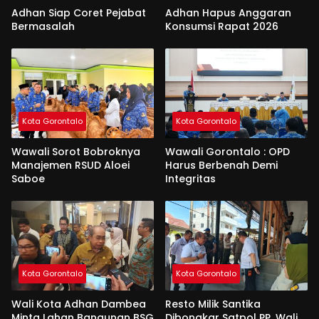
Adhan Siap Coret Pejabat
Adhan Hapus Anggaran
Bermasalah
Konsumsi Rapat 2026
Kota Gorontalo
Kota Gorontalo
Wawali Sorot Bobroknya
Wawali Gorontalo : OPD
Manajemen RSUD Aloei
Harus Berbenah Demi
Saboe
Integritas
Kota Gorontalo
Kota Gorontalo
Wali Kota Adhan Dambea
Resto Milik Santika
Minta Lahan Bangunan BSG
Dibongkar Satpol PP, Wali