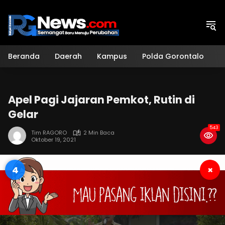
Langsung
ke
konten
Beranda
Daerah
Kampus
Polda Gorontalo
H
Apel Pagi Jajaran Pemkot, Rutin di
Gelar
543
Tim RAGORO
2 Min Baca
Oktober 19, 2021
3
×