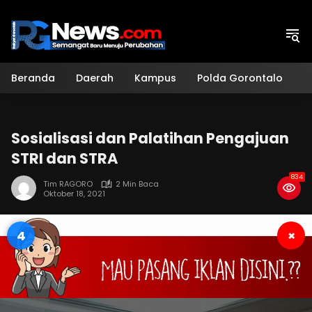
Langsung
ke
konten
Beranda
Daerah
Kampus
Polda Gorontalo
H
Sosialisasi dan Palatihan Pengajuan
STRI dan STRA
834
Tim RAGORO
2 Min Baca
Oktober 18, 2021
3
×