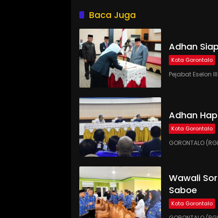
Baca Juga
Adhan Siap
Kota Gorontalo
Pejabat Eselon 
Adhan Hap
Kota Gorontalo
GORONTALO (RGN
Wawali Sor
Saboe
Kota Gorontalo
GORONTALO (RGNE