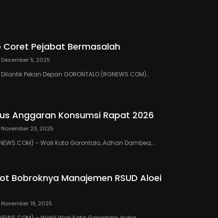
Kali Kami Tegur
 Coret Pejabat Bermasalah
Desember 5, 2025
III Dilantik Pekan Depan GORONTALO (RGNEWS.COM)…
us Anggaran Konsumsi Rapat 2026
November 23, 2025
EWS.COM) – Wali Kota Gorontalo, Adhan Dambea,…
ot Bobroknya Manajemen RSUD Aloei
November 19, 2025
WS.COM) – Wakil Wali Kota Gorontalo, Indra…