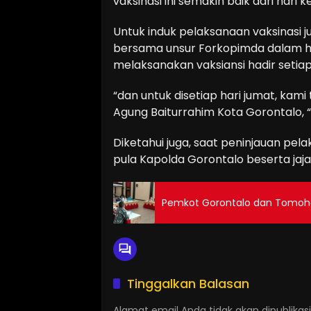
vaksinasi ini semakin baik dari hari k
Untuk induk pelaksanaan vaksinasi 
bersama unsur Forkopimda dalam ha
melaksanakan vaksiansi hadir setia
“dan untuk disetiap hari jumat, kami
Agung Baiturrahim Kota Gorontalo, “
Diketahui juga, saat peninjauan pela
pula Kapolda Gorontalo beserta jaja
Pemkot Gorontalo dan Tomoh
Tinggalkan Balasan
Alamat email Anda tidak akan dipublikasi