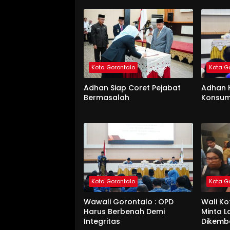
Kota Gorontalo
Kota G
Adhan Siap Coret Pejabat
Adhan 
Bermasalah
Konsum
Kota Gorontalo
Kota G
Wawali Gorontalo : OPD
Wali K
Harus Berbenah Demi
Minta 
Integritas
Dikemb