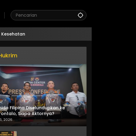
Kesehatan
Hukrim
nida Filipina Diselundupkan ke
ontalo, Siapa Aktornya?
6, 2026