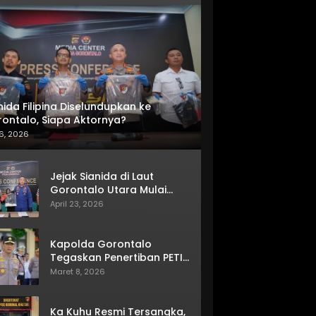
nida Filipina Diselundupkan ke
ontalo, Siapa Aktornya?
6, 2026
Jejak Sianida di Laut
Gorontalo Utara Mulai
Terkuak
April 23, 2026
Kapolda Gorontalo
Tegaskan Penertiban PETI
Terus Berjalan
Maret 8, 2026
Ka Kuhu Resmi Tersangka,