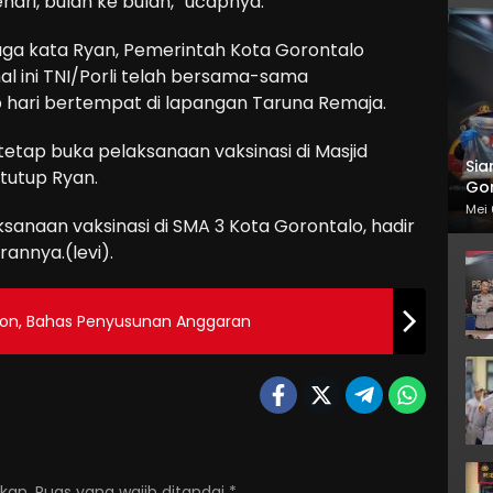
ehari, bulan ke bulan, “ucapnya.
juga kata Ryan, Pemerintah Kota Gorontalo
l ini TNI/Porli telah bersama-sama
p hari bertempat di lapangan Taruna Remaja.
 tetap buka pelaksanaan vaksinasi di Masjid
Sia
tutup Ryan.
Gor
Mei 
ksanaan vaksinasi di SMA 3 Kota Gorontalo, hadir
rannya.(levi).
on, Bahas Penyusunan Anggaran
kan.
Ruas yang wajib ditandai
*