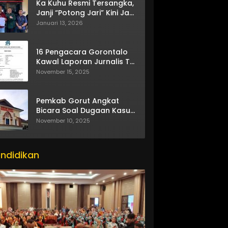
Ka Kuhu Resmi Tersangka,
Janji “Potong Jari” Kini Jadi
Bumerang
Januari 13, 2026
16 Pengacara Gorontalo
Kawal Laporan Jurnalis TV
One
November 15, 2025
Pemkab Gorut Angkat
Bicara Soal Dugaan Kasus
Asusila Oknum ASN
November 10, 2025
ndidikan