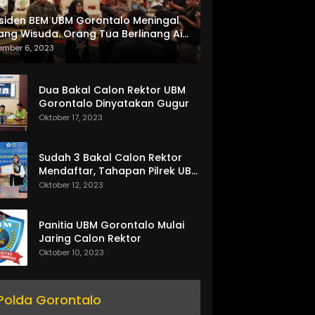
siden BEM UBM Gorontalo Meningal
ang Wisuda. Orang Tua Berlinang Air
ta Menerima SKL dan Pemasangan
ember 6, 2023
lempang
Dua Bakal Calon Rektor UBM
Gorontalo Dinyatakan Gugur
Oktober 17, 2023
Sudah 3 Bakal Calon Rektor
Mendaftar, Tahapan Pilrek UBM
Gorontalo Makin Seru
Oktober 12, 2023
Panitia UBM Gorontalo Mulai
Jaring Calon Rektor
Oktober 10, 2023
Polda Gorontalo