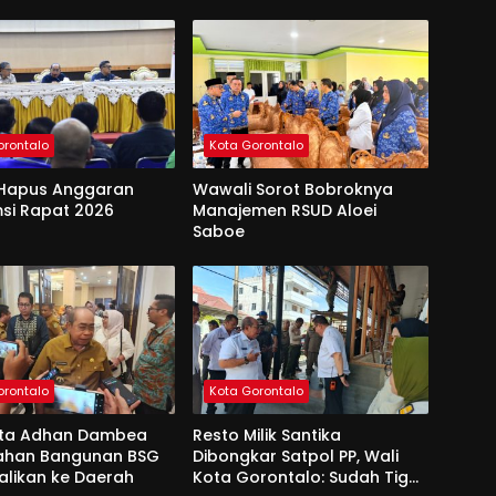
orontalo
Kota Gorontalo
Hapus Anggaran
Wawali Sorot Bobroknya
si Rapat 2026
Manajemen RSUD Aloei
Saboe
orontalo
Kota Gorontalo
ota Adhan Dambea
Resto Milik Santika
Lahan Bangunan BSG
Dibongkar Satpol PP, Wali
alikan ke Daerah
Kota Gorontalo: Sudah Tiga