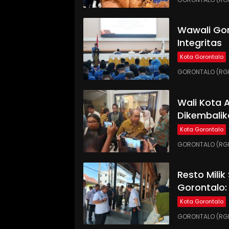
Wawali Gor
Integritas
Kota Gorontalo
GORONTALO (RGNE
Wali Kota
Dikembalik
Kota Gorontalo
GORONTALO (RGN
Resto Milik
Gorontalo:
Kota Gorontalo
GORONTALO (RGN