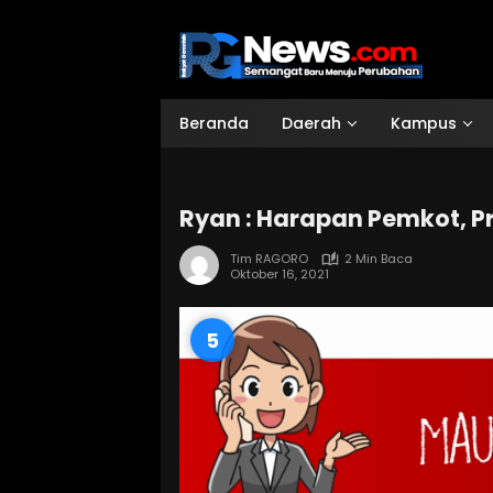
Langsung
ke
konten
Beranda
Daerah
Kampus
Ryan : Harapan Pemkot, P
Tim RAGORO
2 Min Baca
Oktober 16, 2021
3