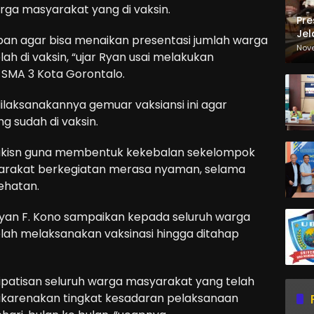
ga masyarakat yang di vaksin.
Pre
Jel
an agar bisa menaikan presentasi jumlah warga
Ma
Nov
h di vaksin, “ujar Ryan usai melakukan
Sa
 SMA 3 Kota Gorontalo.
ilaksanakannya gemuar vaksiansi ini agar
g sudah di vaksin.
vakisn guna membentuk kekebalan sekelompok
yarakat berkegiatan merasa nyaman, selama
ehatan.
Ryan F. Kono sampaikan kepada seluruh warga
lah melaksanakan vaksinasi hingga ditahap
ipatisan seluruh warga masyarakat yang telah
Dikarenakan tingkat kesadaran pelaksanaan