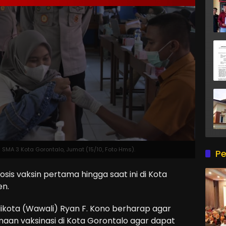
 SMA 3 Kota Gorontalo, Jumat (15/10, Foto Hms).
Pe
sis vaksin pertama hingga saat ini di Kota
en.
ikota (Wawali) Ryan F. Kono berharap agar
an vaksinasi di Kota Gorontalo agar dapat