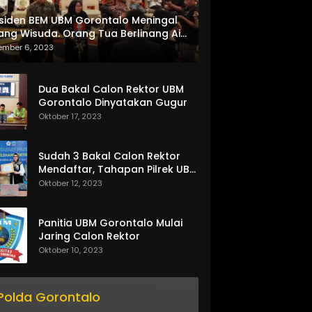
siden BEM UBM Gorontalo Meningal
ang Wisuda. Orang Tua Berlinang Air
ta Menerima SKL dan Pemasangan
ember 6, 2023
lempang
Dua Bakal Calon Rektor UBM
Gorontalo Dinyatakan Gugur
Oktober 17, 2023
Sudah 3 Bakal Calon Rektor
Mendaftar, Tahapan Pilrek UBM
Gorontalo Makin Seru
Oktober 12, 2023
Panitia UBM Gorontalo Mulai
Jaring Calon Rektor
Oktober 10, 2023
Polda Gorontalo