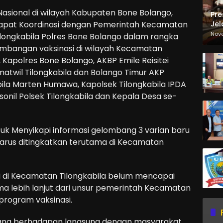
asional di wilayah Kabupaten Bone Bolango,
Pre
Jel
apat Koordinasi dengan Pemerintah Kecamatan
Ma
Nov
ilongkabila Polres Bone Bolango dalam rangka
Sa
bangan vaksinasi di wilayah Kecamatan
u, Kapolres Bone Bolango, AKBP Emile Reisitei
atwil Tilongkabila dan Bolango Timur AKP
bila Marten Humawa, Kapolsek Tilongkabila IPDA
sonil Polsek Tilongkabila dan Kepala Desa se-
k Menyikapi informasi gelombang 3 varian baru
 Harus ditingkatkan terutama di Kecamatan
si di Kecamatan Tilongkabila belum mencapai
ama lebih lanjut dari unsur pemerintah Kecamatan
rogram vaksinasi.
ang berhadapan langsung dengan masyarakat