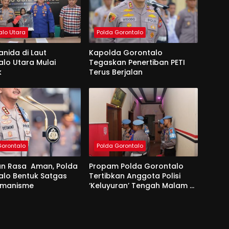
alo Utara
Polda Gorontalo
ianida di Laut
Kapolda Gorontalo
lo Utara Mulai
Tegaskan Penertiban PETI
k
Terus Berjalan
Gorontalo
Polda Gorontalo
an Rasa Aman, Polda
Propam Polda Gorontalo
alo Bentuk Satgas
Tertibkan Anggota Polisi
remanisme
‘Keluyuran’ Tengah Malam di
Tempat Hiburan