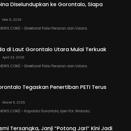
ipina Diselundupkan ke Gorontalo, Siapa
Mei 6, 2026
WS.COM) – Direktorat Polisi Perairan dan Udara…
da di Laut Gorontalo Utara Mulai Terkuak
April 23, 2026
WS.COM) – Direktorat Polisi Perairan dan Udara…
rontalo Tegaskan Penertiban PETI Terus
Maret 8, 2026
WS.COM) – Kapolda Gorontalo, Irjen Pol. Widodo…
mi Tersangka, Janji “Potong Jari” Kini Jadi