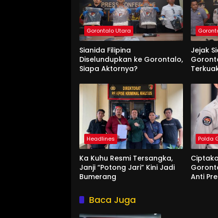
Gorontalo Utara
Goront
Sianida Filipina
Jejak S
Diselundupkan ke Gorontalo,
Goronta
Siapa Aktornya?
Terkua
Headlines
Polda 
Ka Kuhu Resmi Tersangka,
Ciptak
Janji “Potong Jari” Kini Jadi
Goront
Bumerang
Anti P
Baca Juga