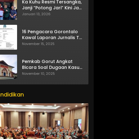
Ka Kuhu Resmi Tersangka,
Janji “Potong Jari” Kini Jadi
Bumerang
Januari 13, 2026
16 Pengacara Gorontalo
Kawal Laporan Jurnalis TV
One
November 15, 2025
Pemkab Gorut Angkat
Bicara Soal Dugaan Kasus
Asusila Oknum ASN
November 10, 2025
ndidikan