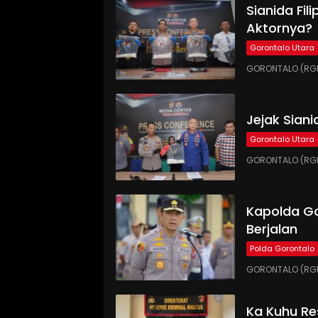
Sianida Fil
Aktornya?
Gorontalo Utara
GORONTALO (RGNE
Jejak Siani
Gorontalo Utara
GORONTALO (RGNE
Kapolda Go
Berjalan
Polda Gorontalo
GORONTALO (RGNE
Ka Kuhu Res