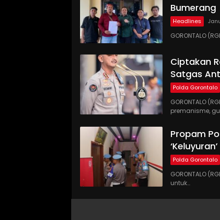
Bumerang
Headlines
Janu
GORONTALO (RGNE
Ciptakan R
Satgas An
Polda Gorontalo
GORONTALO (RGN
premanisme, gu
Propam Pol
‘Keluyuran
Polda Gorontalo
GORONTALO (RGN
untuk…