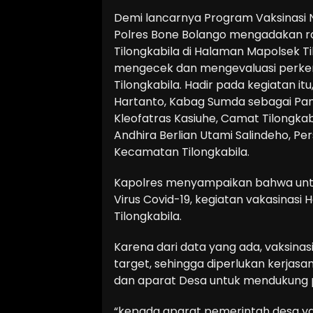
Demi lancarnya Program Vaksinasi N
Polres Bone Bolango mengadakan r
Tilongkabila di Halaman Mapolsek T
mengecek dan mengevaluasi perkem
Tilongkabila. Hadir pada kegiatan it
Hartanto, Kabag Sumda sebagai Pam
Kleofatras Kasiuhe, Camat Tilongka
Andhira Berlian Utami Salindeho, Per
Kecamatan Tilongkabila.
Kapolres menyampaikan bahwa untu
Virus Covid-19, kegiatan vakasinasi
Tilongkabila.
Karena dari data yang ada, vaksina
target, sehingga diperlukan kerjas
dan aparat Desa untuk mendukung p
“kepada aparat pemerintah desa y