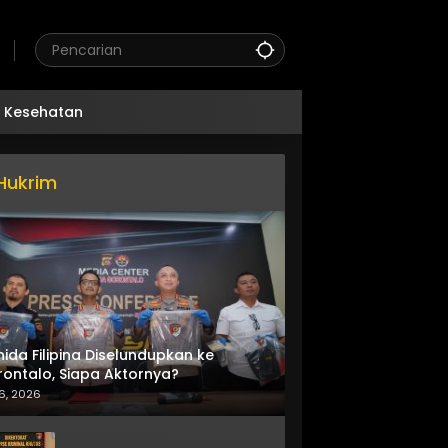
Kesehatan
Hukrim
nida Filipina Diselundupkan ke
ontalo, Siapa Aktornya?
6, 2026