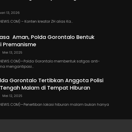
ari 13, 2026
WS.COM) – Konten kreator ZH alias Ka…
asa Aman, Polda Gorontalo Bentuk
ti Premanisme
Mei 13, 2025
EWS.COM)—Polda Gorontalo membentuk satgas anti-
na mengantipasi…
da Gorontalo Tertibkan Anggota Polisi
’ Tengah Malam di Tempat Hiburan
Mei 12, 2025
EWS.COM)—Penertiban lokasi hiburan malam bukan hanya