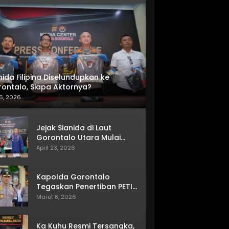
nida Filipina Diselundupkan ke
ontalo, Siapa Aktornya?
6, 2026
Jejak Sianida di Laut
Gorontalo Utara Mulai
Terkuak
April 23, 2026
Kapolda Gorontalo
Tegaskan Penertiban PETI
Terus Berjalan
Maret 8, 2026
Ka Kuhu Resmi Tersangka,