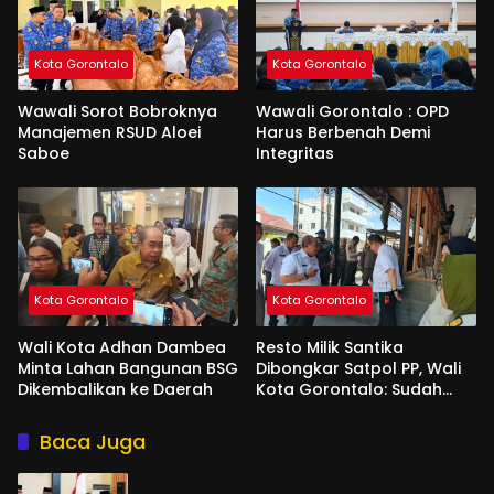
Kota Gorontalo
Kota Gorontalo
Wawali Sorot Bobroknya
Wawali Gorontalo : OPD
Manajemen RSUD Aloei
Harus Berbenah Demi
Saboe
Integritas
Kota Gorontalo
Kota Gorontalo
Wali Kota Adhan Dambea
Resto Milik Santika
Minta Lahan Bangunan BSG
Dibongkar Satpol PP, Wali
Dikembalikan ke Daerah
Kota Gorontalo: Sudah
Tiga Kali Kami Tegur
Baca Juga