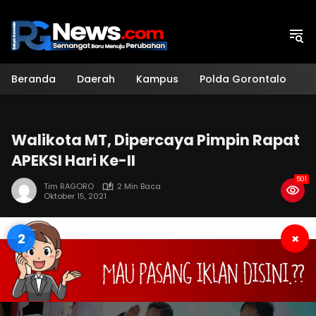
Langsung
ke
konten
Beranda
Daerah
Kampus
Polda Gorontalo
H
Walikota MT, Dipercaya Pimpin Rapat
APEKSI Hari Ke-II
501
Tim RAGORO
2 Min Baca
Oktober 15, 2021
1
×