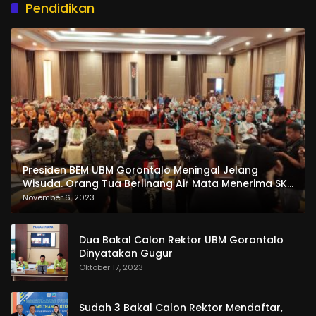
Pendidikan
Presiden BEM UBM Gorontalo Meningal Jelang
Wisuda. Orang Tua Berlinang Air Mata Menerima SKL
dan Pemasangan Salempang
November 6, 2023
Dua Bakal Calon Rektor UBM Gorontalo
Dinyatakan Gugur
Oktober 17, 2023
Sudah 3 Bakal Calon Rektor Mendaftar,