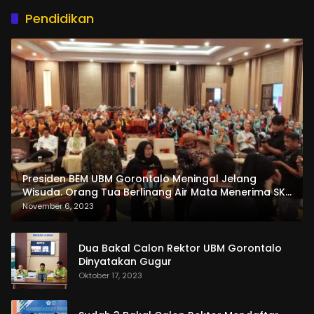
Pendidikan
Presiden BEM UBM Gorontalo Meningal Jelang
Wisuda. Orang Tua Berlinang Air Mata Menerima SKL
dan Pemasangan Salempang
November 6, 2023
Dua Bakal Calon Rektor UBM Gorontalo
Dinyatakan Gugur
Oktober 17, 2023