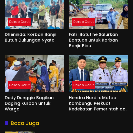
Dekab Gorut
Dekab Gorut
Dheninda: Korban Banjir
Fatri Botutihe Salurkan
Butuh Dukungan Nyata
Bantuan untuk Korban
Banjir Biau
Dekab Gorut
Dekab Gorut
Dedy Dunggio Bagikan
Hendra Nurdin: Motabi
Daging Kurban untuk
Kambungu Perkuat
Warga
Kedekatan Pemerintah dan
Warga
Baca Juga