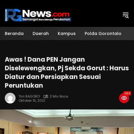
Langsung
ke
konten
Beranda
Daerah
Kampus
Polda Gorontalo
H
Awas ! Dana PEN Jangan
Diselewengkan, Pj Sekda Gorut : Harus
Diatur dan Persiapkan Sesuai
Peruntukan
494
Tim RAGORO
2 Min Baca
Oktober 15, 2021